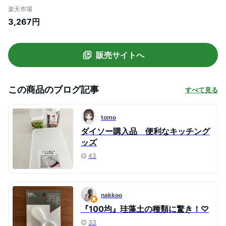
（ キッチン収納 キャニスター 調味料入れ
楽天市場
プラスチック 引き出し収納 冷蔵庫収納
3,267円
FRESHLOK キッチン 収納 シンク下 粉物入
れ ）
販売サイトへ
この商品のブログ記事
すべて見る
tomo
ダイソー購入品 便利なキッチング
ッズ
43
nakkoo
『100均』珪藻土の種類に驚き！♡
33