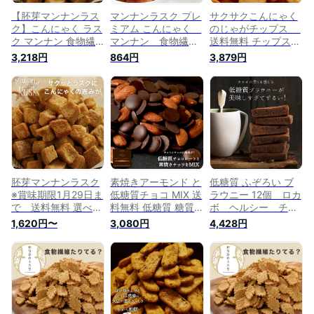
【胚芽マンナンラス
マンナンラスク プレ
サクサクこんにゃく
ク】こんにゃく ラス
ミアム こんにゃく
のじゃがチップス
ク マンナン 食物繊
マンナン 食物繊
送料無料 チップス
維 小麦胚芽 ヘルシ
維 ファイバー ヘ
ヘルシー 大容量 じ
3,218円
864円
3,879円
ー ダイエット ス
ルシー スイーツ
ゃがいも おやつ オ
イーツ ビードット
おやつ ダイエッ
ヤツ 食物繊維 ビー
ラボ ビーラボ
ト お腹 ウエス
ドットラボ ビーラ
B.LABO 蒲屋忠兵衛
ト ビードットラ
ボ B.LABO 蒲屋忠
商店
ボ ビーラボ
兵衛商店
B.LABO 蒲屋忠兵衛
商店
胚芽マンナンラスク
素焼きアーモンド と
低糖質 ふぞろい ブ
※賞味期限1月29日ま
低糖質チョコ MIX 送
ラウニー 12個 ロカ
で 送料無料 選べる
料無料 低糖質 糖質
ボ ヘルシー チョ
ラスク ヘルシー ス
制限 ヘルシー チョ
コレート ダイエッ
1,620円〜
3,080円
4,428円
イーツ マンナン 食
コレート ダイエット
ト スイーツ 焼き
物繊維 小麦胚芽 ダ
ナッツ スイーツ ビ
菓子 オヤツ ビー
イエット ビードット
ードットラボ ビーラ
ドットラボ ビーラ
ラボ ビーラボ
ボ B.LABO 蒲屋忠兵
ボ B.LABO 蒲屋忠
B.LABO 蒲屋忠兵衛
衛商店
兵衛商店
商店