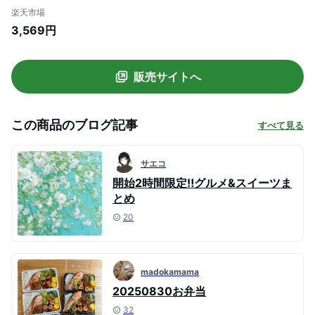
ョコバー 食物繊維 オールブラン 大容量 ミ
楽天市場
ルク ホワイト 抹茶 イチゴ ダイエット ビー
3,569円
ドットラボ ビーラボ B.LABO 蒲屋忠兵衛
商店
販売サイトへ
この商品のブログ記事
すべて見る
サエコ
開始2時間限定‼️グルメ&スイーツま
とめ
20
madokamama
20250830お弁当
32