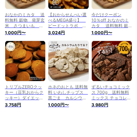
おなかのミカタ 送
【おからせんべい選
今だけクーポン
料無料 穀物 発芽玄
べるMEGA盛り】
10％off おなかのミ
米 さつまいも お
ビードットラボ ビ
カタ 送料無料 穀
から とうもろこ
ーラボ B.LABO 蒲
物 発芽玄米 さつ
1,000円〜
3,024円
1,000円〜
し 食物繊維 ファ
屋忠兵衛商店
まいも おから と
イバー チップス
【532P19Mar16】
うもろこし 食物繊
ビードットラボ ビー
【ダイエット】
維 ファイバー チ
ラボ B.LABO 蒲屋
ップス ビードット
忠兵衛商店
ラボ ビーラボ
B.LABO 蒲屋忠兵衛
商店
トリプルZEROクッ
ホネのおとも 送料無
ずるいチョコミック
キー（豆乳おからク
料 いわしチップス
ス 700g 送料無料
ッキー）ダイエット
黒ごま カルシウ
ミックス チョコレー
クッキーは進化し
ム ビードットラボ
ト ナッツ ヘルシー
3,758円
1,000円〜
3,980円
た！ビードットラボ
ビーラボ B.LABO
スイーツ グラノーラ
ビーラボ B.LABO 蒲
蒲屋忠兵衛商店
割れチョコ チアチョ
屋忠兵衛商店
コ ナッツチョコ チ
ョコクランチ 砂糖不
使用 ダイエット ビ
ードットラボ ビーラ