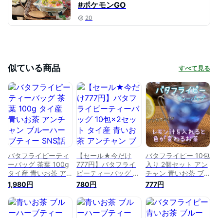
#ポケモンGO
20
似ている商品
すべて見る
バタフライピーティ
【セール★今だけ
バタフライピー 10包
ーバッグ 茶葉 100g
777円】バタフライ
入り 2個セット アン
タイ産 青いお茶 ア
ピーティーバッグ 10
チャン 青いお茶 ブ
ンチャン ブルーハー
包×2セット タイ産
ルーハーブティー
1,980円
780円
777円
ブティー SNS話題
青いお茶 アンチャン
SNS話題 色が変わる
色が変わる 天然ハー
ブルーハーブティー
美容・健康茶
ブ 美容・健康茶
SNS話題 色が変わる
butterfly pea tea 天
butterfly pea tea
天然ハーブ 美容・健
然ハーブ 水出可