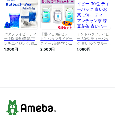
tea 天然ハーブ水出
butterfly pea 天然ハ
然ハーブ 【ポスト
可【ポスト投函】
ーブ 水だし可【宅
投函】
配便】
バタフライピーティ
【選べる3袋セッ
ミントバタフライピ
ー 1袋10包/美髪/ア
ト】バタフライピー
ー 30包 ティーバッ
ンチエイジング/眼精
ティー /美髪/アンチ
グ 青いお茶 ブルー
疲労/美白/美肌/疲れ
エイジング/眼精疲
ティー アンチャン茶
1,000円
2,500円
1,080円
目/抗酸化作用/タイ
労/美白/美肌/疲れ目/
蝶豆花茶 青いハーブ
産 青いお茶 アンチ
抗酸化作用/タイ産
ティー SNS話題 色
ャン ブルーハーブテ
青いお茶 アンチャン
が変わる タイ花茶
ィー SNS話題 色が
ブルーハーブティー
健康茶 フレーバーテ
変わる 天然ハーブ
SNS話題 色が変わる
ィー ペパーミント
美容・健康茶
天然ハーブ 美容・健
水出可【ポスト投
butterfly pea tea
康茶 butterfly pea
函】
tea