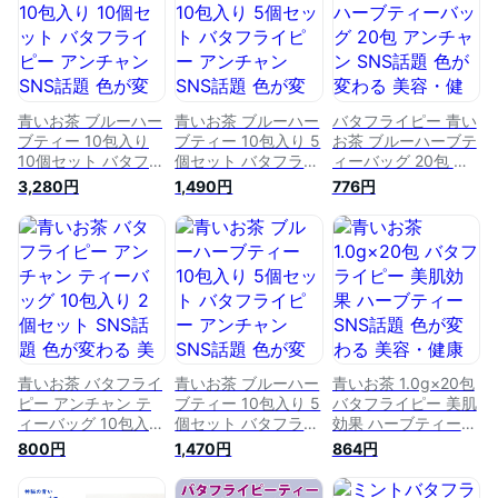
水出し可
康茶 butterfly pea
【ポスト投函】
tea 水出し可 青い
ゼリー、アイスお菓
子作りに【ポスト投
函】
青いお茶 ブルーハー
青いお茶 ブルーハー
バタフライピー 青い
ブティー 10包入り
ブティー 10包入り 5
お茶 ブルーハーブテ
10個セット バタフラ
個セット バタフライ
ィーバッグ 20包 ア
イピー アンチャン
ピー アンチャン
ンチャン SNS話題
3,280円
1,490円
776円
SNS話題 色が変わる
SNS話題 色が変わる
色が変わる 美容・健
美容・健康茶
美容・健康茶
康茶 butterfly pea
butterfly pea 天然ハ
butterfly pea 天然ハ
tea 天然ハーブ 水
ーブ 水出可【宅配
ーブ 水出可【宅配
出し可【ポスト投
便】
便】
函】
青いお茶 バタフライ
青いお茶 ブルーハー
青いお茶 1.0g×20包
ピー アンチャン テ
ブティー 10包入り 5
バタフライピー 美肌
ィーバッグ 10包入り
個セット バタフライ
効果 ハーブティー
2個セット SNS話題
ピー アンチャン
SNS話題 色が変わる
800円
1,470円
864円
色が変わる 美容・健
SNS話題 色が変わる
美容・健康茶
康茶 butterfly pea
美容・健康茶
butterfly pea tea 天