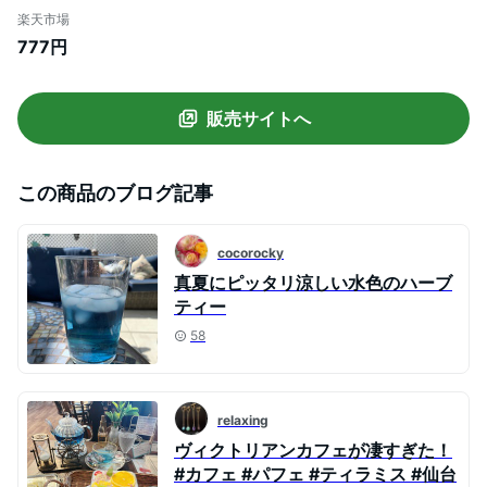
ブティー SNS話題 色が変わる 天然ハーブ
楽天市場
美容・健康茶 butterfly pea tea 水出可
777円
【ポスト投函】
販売サイトへ
この商品のブログ記事
cocorocky
真夏にピッタリ涼しい水色のハーブ
ティー
58
relaxing
ヴィクトリアンカフェが凄すぎた！
#カフェ #パフェ #ティラミス #仙台