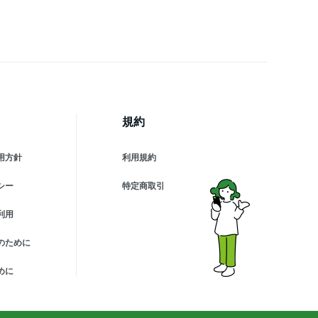
規約
用方針
利用規約
シー
特定商取引
利用
のために
めに