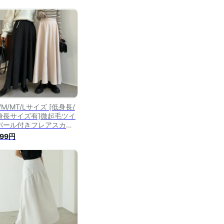
/M/MT/Lサイズ [低身長/
身長サイズ有]微起毛ツイ
パール付きフレアスカー
レディース 秋 冬 / スカ
799円
トフレアスカート ボリュ
ムスカート ロングスカー
 パール付き パールデザイ