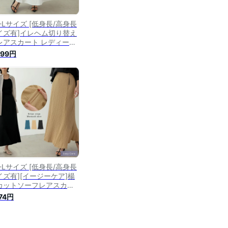
-Lサイズ [低身長/高身長
イズ有]イレヘム切り替え
レアスカート レディース
夏 / スカート フレアスカ
399円
ト ロングスカート マキシ
カート ロング丈 マキシ丈
り替えスカート ウエスト
ックゴム
-Lサイズ [低身長/高身長
イズ有][イージーケア]楊
カットソーフレアスカー
レディース 春 夏 / スカ
574円
ト マーメイドスカート フ
アスカート ロングスカー