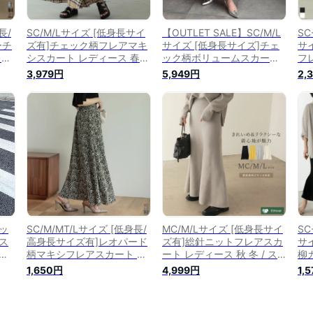
長/
SC/M/Lサイズ [低身長サイ
【OUTLET SALE】SC/M/L
SC
ーチ
ズ有]チェック柄フレアマキ
サイズ [低身長サイズ]チェ
サ
レデ
シスカート レディース 春
ック柄ボリュームスカート
フ
フ
夏 / スカート フレアスカー
レディース 春 夏 / スカート
春 
3,979円
5,949円
2,
カー
ト チェック柄 ウエストバッ
フレアスカート チェック柄
ー
毛
クゴム ロングスカート SC
ロングスカート ボリューム
ス
カー
サイズ 低身長向けSサイズ
スカート チェック
切
対応
バ
ッ
SC/M/MT/Lサイズ [低身長/
MC/M/Lサイズ [低身長サイ
SC
ス
高身長サイズ有]レオパード
ズ有]総針ニットフレアスカ
サ
ー
柄マキシフレアスカート レ
ート レディース 秋 冬 / ス
柳
グレ
ディース 春 夏 / スカート
カート ニットスカート フレ
ト 
1,650円
4,999円
1,
ィ
フレアスカート マキシスカ
アスカート セットアップ ロ
ー
ス
ート アニマル柄 レオパード
ングスカート [WRAP]
レ
ート
柄 低身長向けSサイズ対応
ト