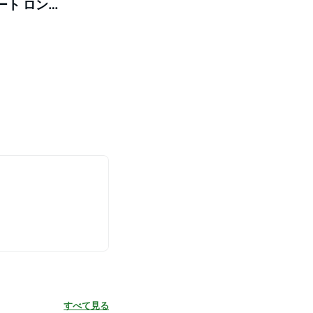
ート ロン
低身長
すべて見る