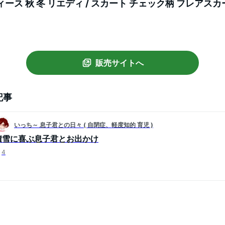
ース 秋 冬 リエディ / スカート チェック柄 フレアスカ
ト マキシ マキシ丈 体型カバー タータンチェック 起毛 
販売サイトへ
記事
いっち～ 息子君との日々 ( 自閉症、軽度知的 育児 )
積雪に喜ぶ息子君とお出かけ
4