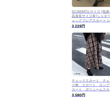
SC/M/MT/Lサイズ [低身
高身長サイズ有]シャギ
ェックフレアスカート 
ィース 秋 冬 / スカート 
3,229円
レアスカート ロングス
ト ロング丈 シャギー 起
チェック柄 チェックス
ト
チェックスカート チェ
ク柄 スカート ロング
カート ボリュームスカ
ト タータンチェック 
3,580円
ンチェック 秋冬 レデ
ース ロング丈 フレア
カート Aラインスカ