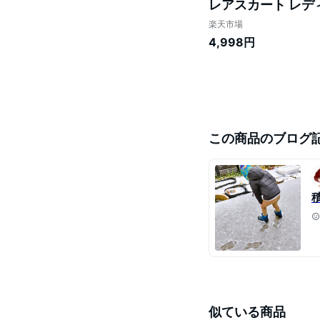
レアスカート レディ
グ丈 ロングスカー
楽天市場
4,998円
この商品のブログ
似ている商品