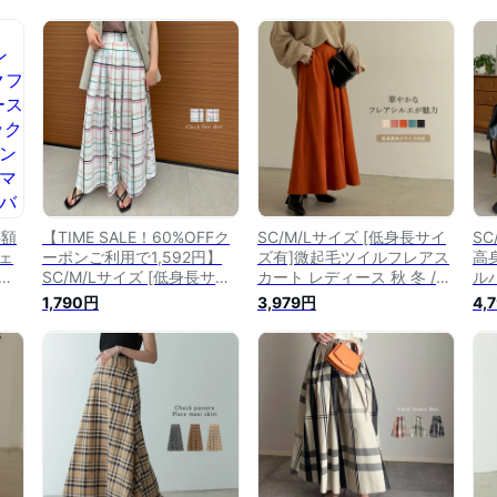
半額
【TIME SALE！60%OFFク
SC/M/Lサイズ [低身長サイ
SC
ェ
ーポンご利用で1,592円】
ズ有]微起毛ツイルフレアス
高
ィ
SC/M/Lサイズ [低身長サイ
カート レディース 秋 冬 /
ル
ェッ
ズ有]カラーチェックフレア
スカート フレアスカート ロ
ト 
1,790円
3,979円
4,
ング
スカート レディース / スカ
ングスカート ロング丈 ハイ
ー
シ
ート スカート フレアスカー
ウエスト 起毛 ボリュームス
ー
ータ
ト スカート ロングスカート
カート カラースカート
ト
マキシスカート ロング丈 マ
ン
キシ丈 チェック柄 チェック
スカート 春 夏