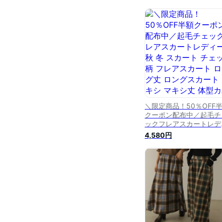
＼限定商品！50％OFF
クーポン配布中／起毛チ
ックフレアスカートレデ
ース 秋 冬 スカート チ
4,580円
ク柄 フレアスカート ロ
丈 ロングスカート マキ
マキシ丈 体型カバー タ
ンチェック 起毛 低身長