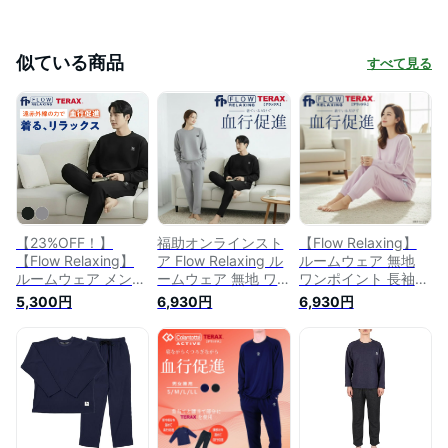
似ている商品
すべて見る
【23%OFF！】
福助オンラインスト
【Flow Relaxing】
【Flow Relaxing】
ア Flow Relaxing ル
ルームウェア 無地
ルームウェア メンズ
ームウェア 無地 ワ
ワンポイント 長袖
上下セット 血行促進
ンポイント 長袖 10
10分丈 ミニ裏毛／福
5,300円
6,930円
6,930円
部屋着 寝間着 健康
分丈 ミニ裏毛 (HRT-
助（FUKUSKE）
長袖プルオーバー 贈
6020) ルームウェ
り物 男性 無地 ワン
ア・パジャマ福助オ
ポイント 長袖 10分
ンラインストア Flow
丈 ミニ裏毛 (HRT-
Relaxing
6020) 父の日 プレゼ
ント 実用的 ギフト
2026