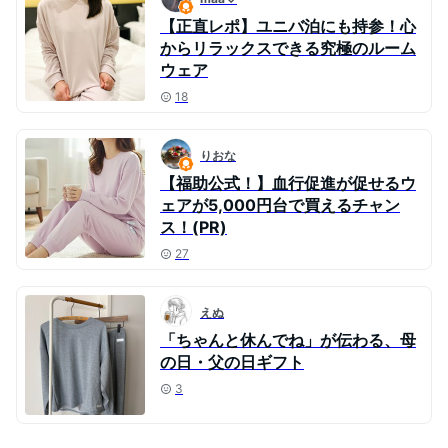
【正直レポ】ユニバ泊にも持参！心
からリラックスできる究極のルーム
ウェア
18
りおな
【福助公式！】血行促進が促せるウ
ェアが5,000円台で買えるチャン
ス！(PR)
27
えぬ
「ちゃんと休んでね」が伝わる、母
の日・父の日ギフト
3