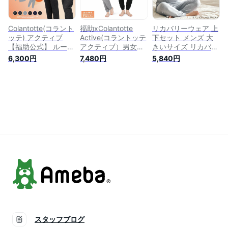
Colantotte(コラント
福助xColantotte
リカバリーウェア 上
ッテ) アクティブ
Active(コラントッテ
下セット メンズ 大
【福助公式】 ルーム
アクティブ）男女兼
きいサイズ リカバリ
ウェア ユニセックス
用 ユニセックス あ
ーサポートウェア 血
6,300円
7,480円
5,840円
上下セット 長袖 長
ったか パジャマ ギ
行促進 疲労回復 パ
ズボン 無地 ワンポ
フト プレゼント 部
ジャマ ルームウェア
イント 十分袖 十分
屋着 リカバリー ル
ナイトウェア 部屋着
丈 ダンボールニット
ームウェア フリース
寝間着 健康 セット
血行促進 秋冬 あっ
シャギー生地 着るリ
アップ トップス ボ
たか パジャマ 部屋
ラックス 無地 ワン
トムス Tシャツ 長袖
着 ギフト プレゼン
ポイント 上下セット
部屋着 父の日 ギフ
ト
10分袖 10分丈 血行
ト プレゼント 3L 4L
促進 S M L LL
5L 6L RCSP リカサ
ポ
スタッフブログ