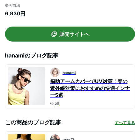
長袖プルオーバー プレゼント ギフト 贈り
楽天市場
物 女性 無地 ワンポイント 長袖 10分丈 ミ
6,930円
ニ裏毛
販売サイトへ
hanami
のブログ記事
hanami
福助アームカバーでUV対策！春の
紫外線対策におすすめの快適インナ
ー5選
58
この商品のブログ記事
すべて見る
maa♡