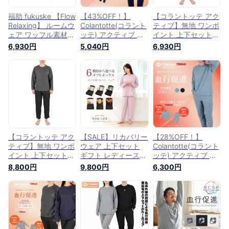
福助 fukuske 【Flow
【43%OFF！】
【コラントッテ アク
Relaxing】 ルームウ
Colantotte(コラント
ティブ】無地 ワンポ
ェア ワッフル素材
ッテ) アクティブ ル
イント 上下セット
無地 ワンポイント
ームウェア ユニセッ
10分袖 10分丈 ルー
6,930円
5,040円
6,930円
長袖 10分丈 上下セ
クス 上下セット 長
ムウェア パジャマ
ット
袖 長ズボン 無地 ワ
ダンボール生地 血行
ンポイント 十分袖
促進 福助 フクスケ
十分丈 ミニ裏毛 血
行促進 秋冬 あった
か パジャマ 部屋着
ギフト プレゼント
【コラントッテ アク
【SALE】リカバリー
【28%OFF！】
ティブ】無地 ワンポ
ウェア 上下セット
Colantotte(コラント
イント 上下セット
ギフト レディース
ッテ) アクティブ ル
10分袖 10分丈 ルー
女性 長袖 誕生日 パ
ームウェア ユニセッ
8,800円
9,800円
6,300円
ムウェア パジャマ
ジャマ ルームウェア
クス 上下セット 長
ダンボール生地 血行
部屋着 寝巻 血行促
袖 長ズボン 無地 ワ
促進 福助 フクスケ
進 快眠 安眠 睡眠 サ
ンポイント 十分袖
ポート コスパ プレ
十分丈 シャギー 血
ゼント（ピンク グレ
行促進 秋冬 あった
ー）
か パジャマ 部屋着
ギフト プレゼント