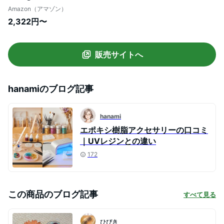
セット DIY 手芸用品 レジンアート、レジ
Amazon（アマゾン）
ンアクセサリー ハンドメイド 工作 ピアス
2,322円〜
キーホルダー ネックレス
販売サイトへ
hanami
のブログ記事
hanami
エポキシ樹脂アクセサリーの口コミ
｜UVレジンとの違い
172
この商品のブログ記事
すべて見る
ひびき