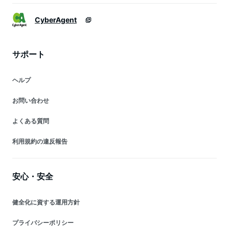
CyberAgent
サポート
ヘルプ
お問い合わせ
よくある質問
利用規約の違反報告
安心・安全
健全化に資する運用方針
プライバシーポリシー