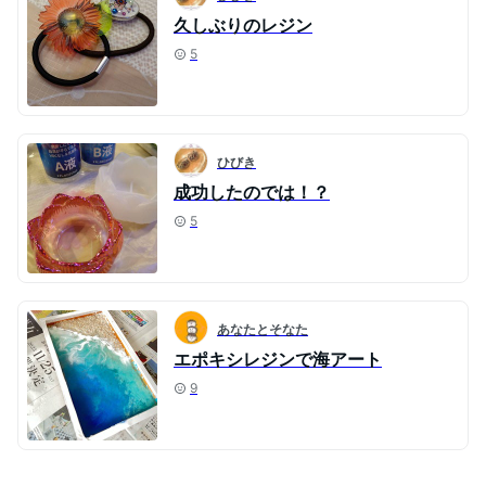
久しぶりのレジン
5
ひびき
成功したのでは！？
5
あなたとそなた
エポキシレジンで海アート
9