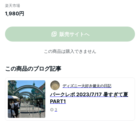
ールリング 首 冷却 クール リング 熱中症対
楽天市場
策 暑さ対策 熱中症 対策 冷感 冷たい ひん
1,980円
やり アイス 冷感グッズ クールグッズ
販売サイトへ
この商品は購入できません
この商品のブログ記事
ディズニー大好き健太の日記
パークレポ 2023/7/17 暑すぎて夏
PART1
3