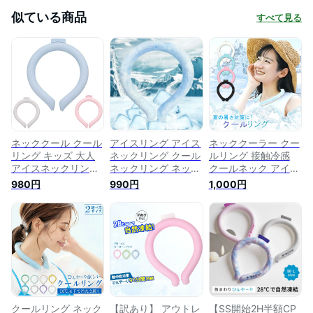
似ている商品
すべて見る
ネッククール クール
アイスリング アイス
ネッククーラー クー
リング キッズ 大人
ネックリング クール
ルリング 接触冷感
アイスネックリング
ネックリング ネック
クールネック アイス
冷却リング クールネ
クーラー ネッククー
ネックリング 大人
980円
990円
1,000円
ック ひんやりグッズ
ルリング クールリン
熱中症対策グッズ 首
首 冷却 熱中症対策
グ アイス ネックバ
冷却 リング ネック
暑さ対策 冷たい ひ
ンド ネック タオル
リング 暑さ対策 グ
んやり 冷感グッズ
リング 首 首元 夏対
ッズ 冷却グッズ 涼
(large, ブルー)
策 暑さ対策 熱中症
しい ひんやりグッズ
対策 冷感 冷却 冷や
ネックリングクーラ
す ひんやり グッズ
ー クールグッズ
冷感グッズ 冷却グッ
ズ
クールリング ネック
【訳あり】 アウトレ
【SS開始2H半額CP