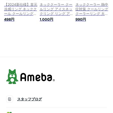
冷感 ネック
【2024新仕様】首元
ネッククーラー クー
ネッククーラー 熱中
冷感リング ネックク
ルリング アイスネッ
症対策 クールリング
ール クールリング
クリング リング ア
クーラーリング 大人
キッズ 大人 アイス
イス アイスネックク
クールネック ひんや
498円
1,000円
990円
ネックリング 冷却リ
ーラー クールネック
りグッズ 首 冷却 熱
ング クールネック
冷感リング ひんやり
中症対策 暑さ対策
ひんやりグッズ 首
グッズ 子供用 キッ
冷たい ひんやり 保
冷却 熱中症対策 暑
ズ 大人 男性 子ども
冷剤 冷感グッズ 冷
さ対策 冷たい ひん
首 冷却 熱中症対策
却チューブ アイスネ
やり 冷感グッズ
暑さ対策 冷たい ひ
ックバンド マジック
(medium, ホワイト)
んやり 自然に凍る
アイス 子供 キッズ
ひんやりネック 冷却
ペット 散歩 アウト
グッズ
ドア
スタッフブログ