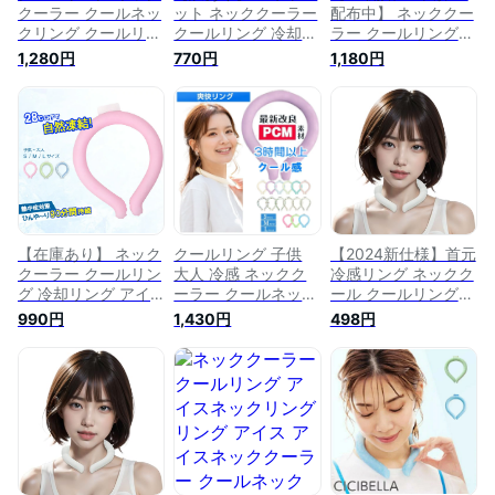
クーラー クールネッ
ット ネッククーラー
配布中】 ネッククー
クリング クールリン
クールリング 冷却リ
ラー クールリング
グ アイスネックバン
ング アイスネックリ
ネックリング ひんや
1,280円
770円
1,180円
ド アイスネックリン
ング クールネック
り 熱中症対策 リン
グ 首 冷却 リング 冷
ひんやりグッズ アイ
グ アイス 冷感 ネッ
感グッズ 子供 ひん
スネックバンド 子供
ククーラー 猛暑対策
やり 涼しい 冷却タ
用 女の子 男の子 キ
熱中症対策グッズ 保
オル 暑さ対策 グッ
ッズ 首 冷却 熱中症
冷剤 アイスネックリ
ズ 熱中症対策 子ど
対策 暑さ対策 冷た
ング 首 冷却リング
も キッズ
い ひんやり 冷感グ
クール 冷たい 涼し
ッズ スマートアイス
い 首掛け 暑さ対策
リングクール
爽快リング ひんやり
グッズ
【在庫あり】 ネック
クールリング 子供
【2024新仕様】首元
クーラー クールリン
大人 冷感 ネックク
冷感リング ネックク
グ 冷却リング アイ
ーラー クールネック
ール クールリング
スネックリング クー
リング クールリング
キッズ 大人 アイス
990円
1,430円
498円
ルネック ひんやりグ
アイスネックバンド
ネックリング 冷却リ
ッズ アイスネックバ
クールバンド アイス
ング クールネック
ンド 子供用 女の子
ネックリング 首 冷
ひんやりグッズ 首
男の子 キッズ 首 冷
却 ひんやりリング
冷却 熱中症対策 暑
却 熱中症対策 暑さ
冷感グッズ 冷却タオ
さ対策 冷たい ひん
対策 冷たい ひんや
ル 結露しない 暑さ
やり 冷感グッズ
り 冷感グッズ スマ
対策グッズ 熱中症対
(large, ホワイト)
ートアイス リングク
策 キッズ ひんやり
ール
冷却チューブ 冷却