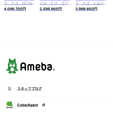
ク トゴ ゴールド
メル トゴ ゴール
ド トゴ シルバー
金具 HERMES
ド金具 HERMES
金具 HERMES
4,099,700円
2,099,900円
3,999,600円
Kelly bag 28
Kelly bag 28
Kelly bag 25
Retourne Black
Retourne
Retourne Gold
Togo leather Gold
Caramel Togo
Togo leather Silver
hardware
leather Gold
hardware
hardware
スタッフブログ
CyberAgent