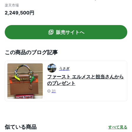
bag 32 Retourne Gold Togo
楽天市場
leather Gold hardware
2,249,500円
販売サイトへ
この商品のブログ記事
うさぎ
ファースト エルメスと担当さんから
のプレゼント
31
似ている商品
すべて見る