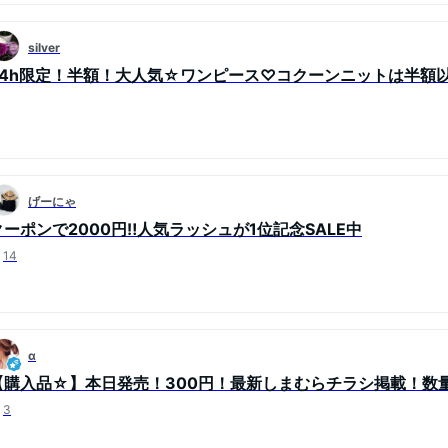
silver
24h限定！半額！大人気☆ワンピース♡コクーンニットは半額
げーにゃ
クーポンで2000円‼️人気ラッシュが1位記念SALE中
14
α
【購入品☆】本日発売！300円！最新しまむらチラシ掲載！数
3