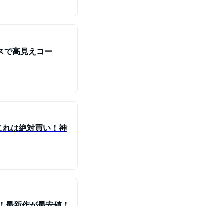
スで高見えコー
これは絶対買い！神
ム！最新作が最安値！