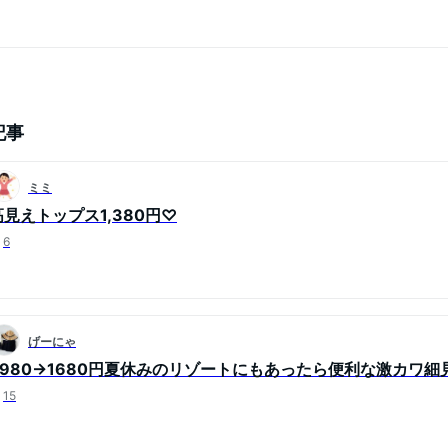
記事
ミミ
高見えトップス1,380円♡
6
げーにゃ
4980→1680円夏休みのリゾートにもあったら便利な激カワ
15