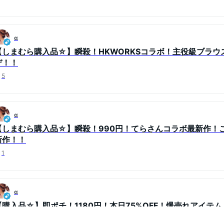
α
【しまむら購入品☆】瞬殺！HKWORKSコラボ！主役級ブラウ
デ！！
5
α
【しまむら購入品☆】瞬殺！990円！てらさんコラボ最新作！
新作！！
1
α
【購入品☆】即ポチ！1180円！本日75%OFF！爆売れアイテ
12