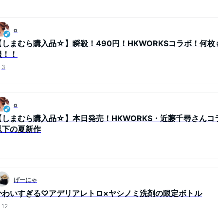
α
【しまむら購入品☆】瞬殺！490円！HKWORKSコラボ！何
服！！
3
α
【しまむら購入品☆】本日発売！HKWORKS・近藤千尋さんコラ
以下の夏新作
げーにゃ
かわいすぎる♡アデリアレトロ×ヤシノミ洗剤の限定ボトル
12