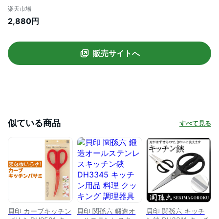
品 メール便
楽天市場
2,880円
販売サイトへ
似ている商品
すべて見る
貝印 カーブキッチン
貝印 関孫六 鍛造オ
貝印 関孫六 キッチ