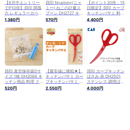
【6月中エントリー
貝印 Nyammy(ニャ
【ポイント20倍：15
でP10倍】貝印 関孫
ミー) ねこの計量ス
日限定】貝印 カーブ
六 レギュラーカーブ
プーン DH2727 キッ
キッチンバサミ 料理
キッチン鋏 DH3354
チン用品 料理 クッ
家の逸品 | DH2501
1,380円
570円
4,400円
キッチン用品 料理
キング 調理器具 便
食洗機対応 キッチン
クッキング 調理器具
利用品 メール便
バサミ キッチンばさ
便利用品
み 大型 ステンレス
キッチン鋏 調理ばさ
み 調理バサミ おし
ゃれ ギフト 調理器
具 メール便 [M便
1/1] ハサミ
貝印 真空保存袋Sサ
【最安値に挑戦★】
貝印 カーブキッチン
イズ 1枚 DH2066 キ
キッチンバサミ カー
ばさみ 赤 DH2501
ッチン用品 料理 ク
ブキッチンバサミ 貝
ステンレス 調理ばさ
ッキング 調理器具
印 DH2501キッチン
み 日本製 食洗機対
520円
2,550円
4,000円
便利用品
ばさみ カーブ刃 ス
応 カーブ刃 おしゃ
テンレス刃 キッチン
れ アウトドア 調理
用品 はさみ 便利グ
器具
ッズ 時短 下ごしら
え 食器洗浄機対応
【メール便】【代金
引換不可・日時指定
不可】