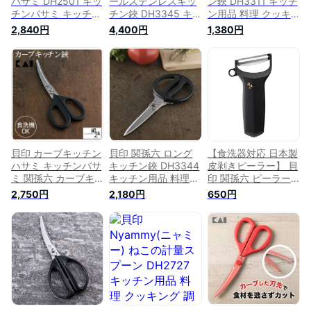
バサミ DH2501 キッ
ールステンレスキッ
ン鋏 DH3311 キッチ
チンバサミ キッチン
チン鋏 DH3345 キ
ン用品 料理 クッキ
ハサミ キッチンハサ
ッチン用品 料理 ク
ング 調理器具 便利
2,840円
4,400円
1,380円
ミ バサミ カーブ は
ッキング 調理器具
用品
さみ キッチン用品
便利用品 メール便
調理器具 調理 小物
骨切り 肉切り 海苔
おしゃれ【代金引
換・日時指定不可】
【メール便】
貝印 カーブキッチン
貝印 関孫六 ロング
【食洗器対応 日本製
ハサミ キッチンバサ
キッチン鋏 DH3344
皮剥きピーラー】 貝
ミ 関孫六 カーブキ
キッチン用品 料理
印 関孫六 ピーラー
ッチンばさみ キッチ
クッキング 調理器具
コンパクト DH3341
2,750円
2,180円
650円
ンばさみ キッチンは
便利用品
キッチン用品 料理
さみ 食洗機 調理用
クッキング 調理器具
品 調理器具 調理小
便利用品 皮むき メ
物 キッチン用品
ール便
000DH3313【代金
引換不可・日時指定
不可】【メール便】