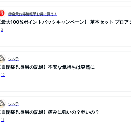
🉐楽天お得情報🉐お得に買う！
【最大100%ポイントバックキャンペーン】 基本セット プロア
3
ツム子
【自閉症児長男の記録】不安な気持ちは突然に
12
ツム子
【自閉症児長男の記録】痛みに強いの？弱いの？
11