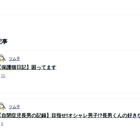
記事
ツム子
【保護猫日記】困ってます
10
ツム子
【自閉症児長男の記録】目指せ!オシャレ男子⁉長男くんの好き
9