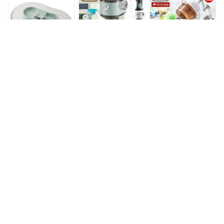
デル 電動ふわふわか
ふわふわ 製氷カップ
き氷 K-IS14 電動 か
き氷器 かき氷 かき
付き 冷凍フルーツ対
きごおり機 バラ氷
氷器 電動 ふわふわ
応 ラドンナ
製氷カップ 冷凍フル
製氷カップ 冷凍フル
LADONNA K-IS10
ーツ パーティー 新
ーツ対応 家電 キッ
色 レトロ ラドンナ
チン ラドンナ
LADONNA
LADONNA K-IS12
ラドンナ｜
1エントリーで19倍
【365日出荷＆当店
LADONNA きらきら
条件達成で49倍 6/5
限定特典付】toffy ト
流しそうめん器
限定｜特典付 【正規
フィー かき氷器 ふ
Toffy K-NS3-PA
品6ヵ月保証】 トフ
わふわコンパクトか
4,928円
7,590円
4,580円
ィー かき氷機 Toffy
き氷器 かき氷機 か
電動ふわふわかき氷
き氷 K-IS10 手動 か
器 かき氷 かき氷器
きごおり機 バラ氷
電動 ふわふわ 製氷
製氷カップ 冷凍フル
カップ 冷凍フルーツ
ーツ レトロ プレゼ
対応 家電 キッチン
ント toffyクラシック
ラドンナ LADONNA
ラドンナ LADONNA
K-IS12
ラドンナ TOFFY 電
【最大32倍 10日
Toffyコンパクト電動
動かき氷器 K-IS3 PA
1:59迄】【セール】
ふわふわかき氷器
【正規取扱店】
【2024年モデル】K-
Toffy トフィー かき
IS13 ペールアクア
3,850円
9,680円
氷器 コンパクトふわ
電動かき氷器 かき氷