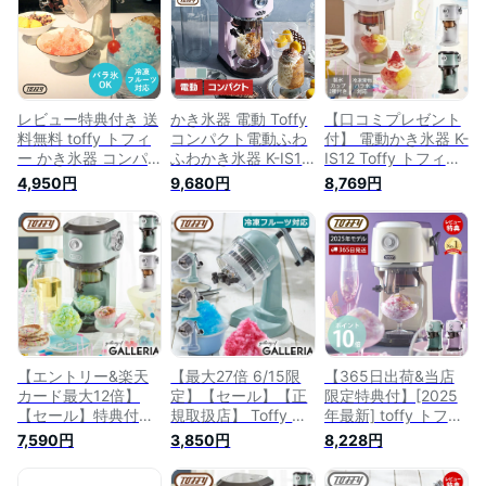
き氷機 高速 簡単台
き氷機 高速 簡単台
湾かき氷 スイーツ氷
湾かき氷 スイーツ氷
ふわふわかき氷 レト
ふわふわかき氷 レト
ロ おしゃれ K-IS8 の
ロ おしゃれ K-IS8 の
後継です
後継です
レビュー特典付き 送
かき氷器 電動 Toffy
【口コミプレゼント
料無料 toffy トフィ
コンパクト電動ふわ
付】 電動かき氷器 K-
ー かき氷器 コンパ
ふわかき氷器 K-IS14
IS12 Toffy トフィー
クトふわふわかき氷
かき氷器 電動 Toffy
ふわふわ 本格 レバ
4,950円
9,680円
8,769円
器 かき氷機 かき氷
ふわふわ おしゃれ
ー無段階調節 製氷カ
K-IS10 コンパクト
ふわふわかき氷 電動
ップ付 電動 かき氷
手動 ふわふわ くち
コンパクト 電動かき
自動 台湾かき氷 お
どけ おしゃれ バラ
氷器 パーティー デ
しゃれ コンパクト
氷 製氷カップ ラド
ザイン家電 レトロ
かわいい 可愛い カ
ンナ LADONNA
バラ氷 かき氷機 ラ
ワイイ 冷凍フルーツ
ドンナ
かき氷機 ラドンナ
LADONNA
【エントリー&楽天
【最大27倍 6/15限
【365日出荷&当店
カード最大12倍】
定】【セール】【正
限定特典付】[2025
【セール】特典付
規取扱店】 Toffy ト
年最新] toffy トフィ
【正規品6ヵ月保
フィー かき氷器 コ
ー かき氷器 コンパ
7,590円
3,850円
8,228円
証】 トフィー かき
ンパクトふわふわか
クト電動ふわふわか
氷機 Toffy 2023年モ
き氷器 かき氷 手動
き氷器 かき氷機 か