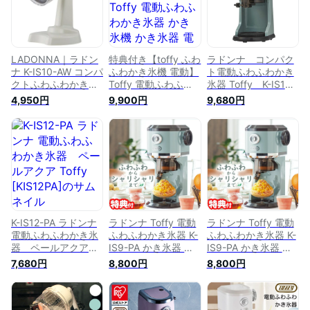
LADONNA｜ラドン
特典付き【toffy ふわ
ラドンナ コンパク
ナ K-IS10-AW コンパ
ふわかき氷機 電動】
ト電動ふわふわかき
クトふわふわかき氷
Toffy 電動ふわふわ
氷器 Toffy K-IS13-
器 Toffy ホワイト
かき氷器 かき氷機
PA
4,950円
9,900円
9,680円
かき氷器 電動かき氷
器 ふわふわ トフィ
ー【K-IS12-PA PW】
おうちかき氷器 ラド
ンナ LADONNA 氷
菓子 ふわふわ とろ
ふわ ギフト プレゼ
ント かわいい レト
ロカラー
K-IS12-PA ラドンナ
ラドンナ Toffy 電動
ラドンナ Toffy 電動
電動ふわふわかき氷
ふわふわかき氷器 K-
ふわふわかき氷器 K-
器 ペールアクア
IS9-PA かき氷器 か
IS9-PA かき氷器 か
Toffy [KIS12PA]
き氷マシーン 電動か
き氷マシーン 電動か
7,680円
8,800円
8,800円
き氷器 電動かき氷機
き氷器 電動かき氷機
K-IS9 ふわふわ さら
K-IS9 ふわふわ さら
さら シャリシャリ
さら シャリシャリ
トッフィー 台湾 か
トッフィー 台湾 か