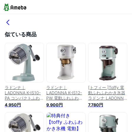
似ている商品
ラドンナ｜
ラドンナ｜
[トフィー ]Toffy 電
LADONNA K-IS10-
LADONNA K-IS12-
動ふわふわかき氷器
PA コンパクトふわふ
PW 電動ふわふわか
ラドンナ LADONNA
わかき氷器 Toffy グ
き氷器 Toffy パール
K-IS8 ペールアクア
4,950円
9,900円
7,780円
リーン
ホワイト