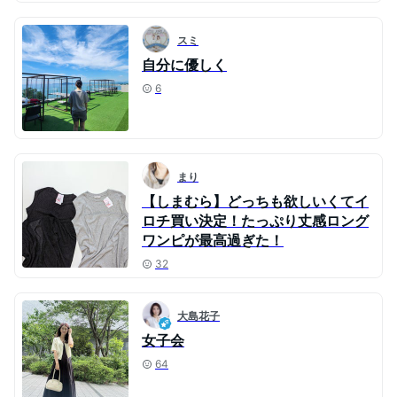
スミ
自分に優しく
6
まり
【しまむら】どっちも欲しいくてイ
ロチ買い決定！たっぷり丈感ロング
ワンピが最高過ぎた！
32
大島花子
女子会
64