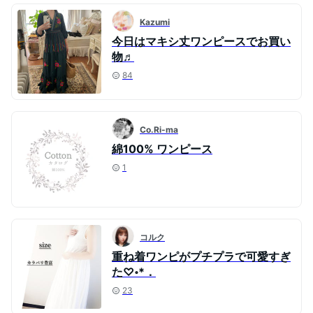
Kazumi
今日はマキシ丈ワンピースでお買い
物♬
84
Co.Ri-ma
綿100% ワンピース
1
コルク
重ね着ワンピがプチプラで可愛すぎ
た♡॰*．
23