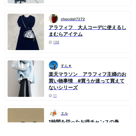
chocolat7272
アラフィフ 大人コーデに使えるし
まむらアイテム
198
すん★
楽天マラソン アラフィフ主婦のお
買い物事情 #買うか迷って買えて
ないシリーズ
11
エル
1時間を切ったお得チャンスの巻
25