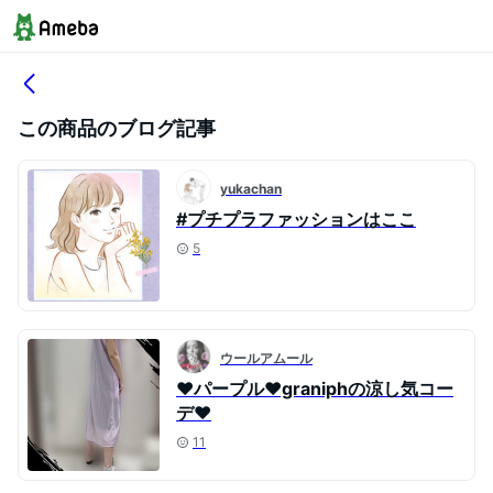
この商品のブログ記事
yukachan
#プチプラファッションはここ
5
ウールアムール
♥パープル♥graniphの涼し気コー
デ♥
11