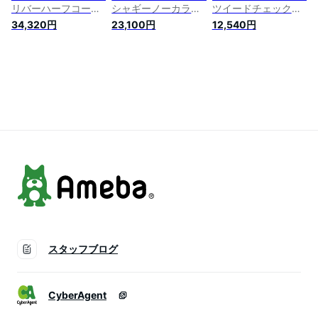
リバーハーフコート
シャギーノーカラー
ツイードチェックジ
ガリャルダガランテ
コート ガリャルダガ
ャケット ガリャルダ
34,320円
23,100円
12,540円
ジャケット・アウタ
ランテ ジャケット・
ガランテ ジャケッ
ー その他のジャケッ
アウター その他のジ
ト・アウター その他
ト・アウター グレー
ャケット・アウター
のジャケット・アウ
ブルー ベージュ【送
ホワイト ベージュ
ター ブラック ホワ
料無料】
ブルー【送料無料】
イト【送料無料】
スタッフブログ
CyberAgent