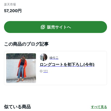
ガリャルダガランテ ジャケット・アウター
楽天市場
その他のジャケット・アウター パープル
57,200円
【送料無料】
販売サイトへ
この商品のブログ記事
ゆりこ
ロングコートを初下ろし(今年)
111
似ている商品
すべて見る