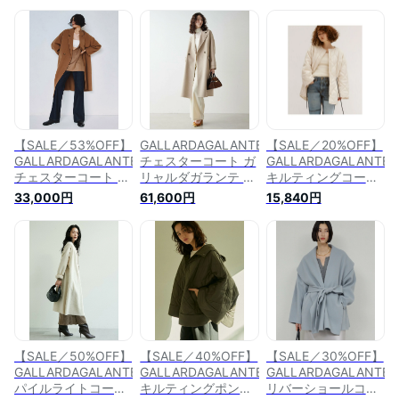
【SALE／53%OFF】
GALLARDAGALANTE
【SALE／20%OFF】
GALLARDAGALANTE
チェスターコート ガ
GALLARDAGALANTE
チェスターコート ガ
リャルダガランテ ジ
キルティングコート
リャルダガランテ ジ
ャケット・アウター
【オンラインストア
33,000円
61,600円
15,840円
ャケット・アウター
その他のジャケッ
限定商品】 ガリャル
その他のジャケッ
ト・アウター ベージ
ダガランテ ジャケッ
ト・アウター ブラウ
ュ グリーン グレー
ト・アウター その他
ン グレー【送料無
【送料無料】
のジャケット・アウ
料】
ター ホワイト【送料
無料】
【SALE／50%OFF】
【SALE／40%OFF】
【SALE／30%OFF】
GALLARDAGALANTE
GALLARDAGALANTE
GALLARDAGALANTE
パイルライトコート
キルティングポンチ
リバーショールコー