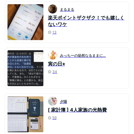
まるまる
楽天ポイントザクザク！でも嬉しく
ないワケ
13
みっちーの徒然なるままに…
寅の日⭐︎
34
夕陽
[ 家計簿 ] 4人家族の光熱費
59