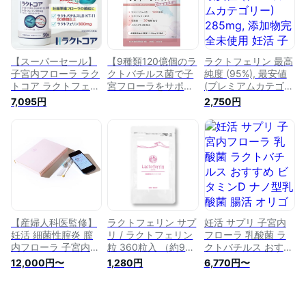
【スーパーセール】
【9種類120億個のラ
ラクトフェリン 最高
子宮内フローラ ラク
クトバチルス菌で子
純度 (95%), 最安値
トコア ラクトフェリ
宮フローラをサポー
(プレミアムカテゴリ
ン300mg ラクトバ
ト】ラクトバチルス
ー) 285mg, 添加物
7,095円
2,750円
チルス 50億(90粒
Premium 妊活 サプ
完全未使用 妊活 子
入/約30日分) 妊活
リ 【お母さん医師監
宮内フローラ 睡眠
妊娠 妊活サプリ 子
修】【葉酸200μgｘ
お腹周り 不妊 ラク
宮 膣内 フローラ サ
ラクトフェリン配合
トバチルス 体外受精
プリメント
の栄養機能食品】無
妊活 乳酸菌 ラクト
添加 1日1粒30日分
フローラフォルテ 不
(1個)
眠症 睡眠 腸内環境
便秘 目のリフレッシ
ュ お受験
【産婦人科医監修】
ラクトフェリン サプ
妊活 サプリ 子宮内
妊活 細菌性腟炎 膣
リ / ラクトフェリン
フローラ 乳酸菌 ラ
内フローラ 子宮内フ
粒 360粒入 （約90
クトバチルス おすす
ローラ 検査キット
日分） メール便送料
め ビタミンD ナノ型
12,000円〜
1,280円
6,770円〜
ラクトバチルス菌
無料 / 乳酸菌 子宮内
乳酸菌 腸活 オリゴ
フローラ 妊活 サポ
糖 1袋に5兆個の乳酸
ート
菌 ナノプラス 送料