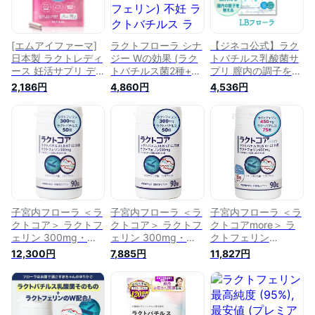
[エムアイファーマ]
ラクトフローラ シナ
【ジネコ公式】ラク
日本製 ラクトレディ
ジー Wの効果 (ラク
トバチルス乳酸菌サ
ース 妊活サプリ デ
トバチルス菌2種+ラ
プリ 膣内の調子を整
リケートケア＆妊活
クトフェリン) 不妊
える メニコン ラク
2,186円
4,860円
4,536円
サポート 女性フロー
ラクトバチルス ラク
トバチルスサプリメ
ラ 30粒 30日分 医師
トショップ 体外受精
ント LBフローラ 妊
監修 膣由来のラクト
妊活 乳酸菌 子宮内
活中 男性 女性 乳酸
バチルス ラクトフェ
フローラ ラクトフロ
菌×ラクトバチルス
リン 有胞子性乳酸菌
ーラフォルテ ラクト
で体内環境サポート
（スポルス） 国内生
フェリン ラクトフロ
産 サプリメント
ーラ サプリメント
子宮内フローラ ＜ラ
子宮内フローラ ＜ラ
子宮内フローラ ＜ラ
クトコア＞ ラクトフ
クトコア＞ ラクトフ
クトコアmore＞ ラ
ェリン 300mg・ラ
ェリン 300mg・ラ
クトフェリン
クトバチルス 50億
クトバチルス 50億
450mg・ラクトバチ
12,300円
7,885円
11,827円
（90粒入/約30日
（90粒入/約30日
ルス 75億（90粒入/
分） 妊活 妊娠 妊活
分） 妊活 妊娠 妊活
約30日分） 妊活 妊
サプリ 子宮 膣内 フ
サプリ 子宮 膣内 フ
娠 妊活サプリ 子宮
ローラ サプリメント
ローラ サプリメント
膣内 フローラ サプ
リメント