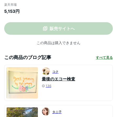
バチルス ラクトフェリン 有胞子性乳酸菌
楽天市場
スポルス 30日分
5,153円
販売サイトへ
この商品は購入できません
この商品のブログ記事
すべて見る
コク
最後のエコー検査
136
タニ子