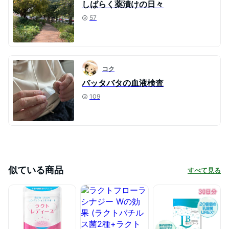
しばらく薬漬けの日々
57
コク
バッタバタの血液検査
109
似ている商品
すべて見る