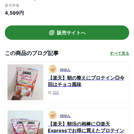
楽天市場
4,599円
販売サイトへ
この商品のブログ記事
すべて見る
ゆゆん
【楽天】朝の整えにプロテイン◎今
回はチョコ風味
100
ゆゆん
【楽天】朝活の相棒に◎楽天
Expressでお得に買えたプロテイン