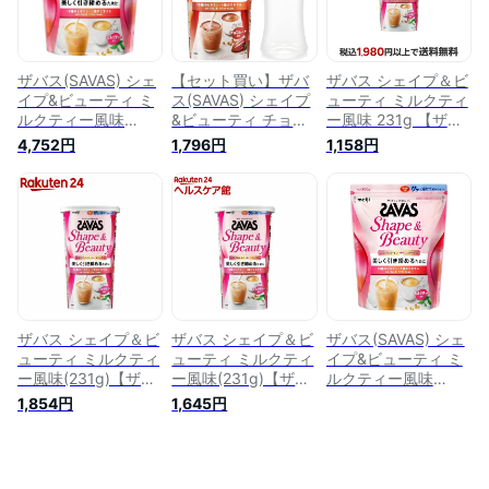
ザバス(SAVAS) シェ
【セット買い】ザバ
ザバス シェイプ＆ビ
イプ&ビューティ ミ
ス(SAVAS) シェイプ
ューティ ミルクティ
ルクティー風味
&ビューティ チョコ
ー風味 231g 【ザバ
900g - 明治
レート風味 231g +
ス(SAVAS)】
4,752円
1,796円
1,158円
ザバス プロテインシ
ェイカー(350ml)
ザバス シェイプ＆ビ
ザバス シェイプ＆ビ
ザバス(SAVAS) シェ
ューティ ミルクティ
ューティ ミルクティ
イプ&ビューティ ミ
ー風味(231g)【ザバ
ー風味(231g)【ザバ
ルクティー風味
ス(SAVAS)】
ス(SAVAS)】
900g プロテイン ソ
1,854円
1,645円
イ 明治