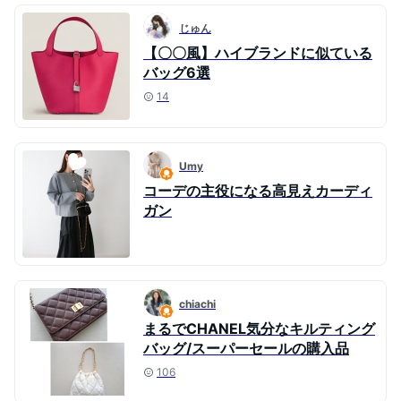
じゅん
【〇〇風】ハイブランドに似ている
バッグ6選
14
Umy
コーデの主役になる高見えカーディ
ガン
chiachi
まるでCHANEL気分なキルティング
バッグ/スーパーセールの購入品
106