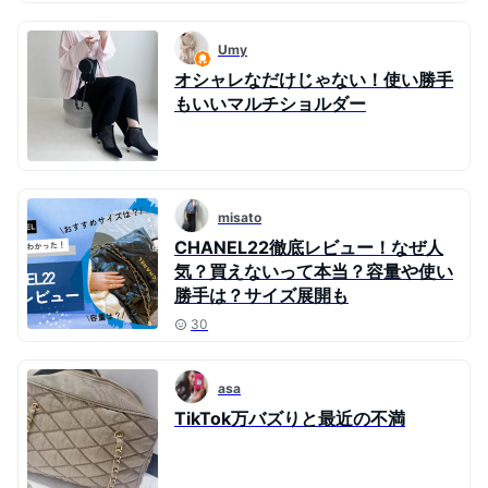
Umy
オシャレなだけじゃない！使い勝手
もいいマルチショルダー
misato
CHANEL22徹底レビュー！なぜ人
気？買えないって本当？容量や使い
勝手は？サイズ展開も
30
asa
TikTok万バズりと最近の不満