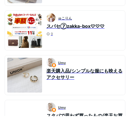
ゅこりん
スパセ⑦zakka-box♡♡♡
9
Umy
楽天購入品/シンプルな服にも映える
アクセサリー
Umy
スタバで思わず買ったもの/楽天お買
い物マラソンお得情報