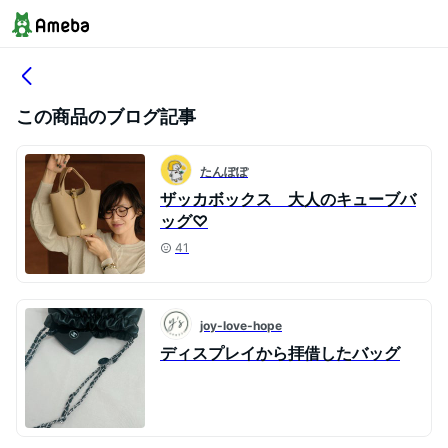
この商品のブログ記事
たんぽぽ
ザッカボックス 大人のキューブバ
ッグ♡
41
joy-love-hope
ディスプレイから拝借したバッグ