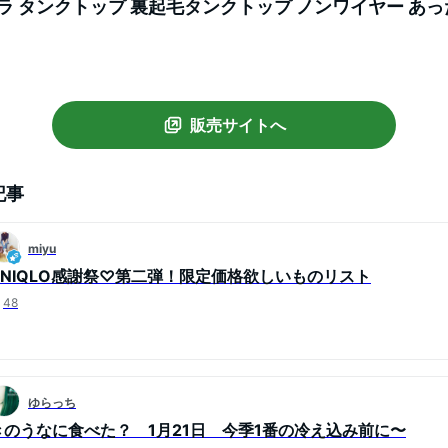
ブラ タンクトップ 裏起毛タンクトップ ノンワイヤー あっ
ク タンクトップ ふわふわ M L XL 2XL 3XL ふわもち 
販売サイトへ
記事
miyu
UNIQLO感謝祭♡第二弾！限定価格欲しいものリスト
48
ゆらっち
きのうなに食べた？ 1月21日 今季1番の冷え込み前に〜