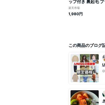
ップ付き 裏起毛 
起毛 レース ブラタン
楽天市場
歳暮 母の日
1,980円
この商品のブログ