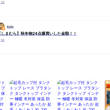
35
Kelly
【しまむら】秋冬物24点爆買いした金額！！
53