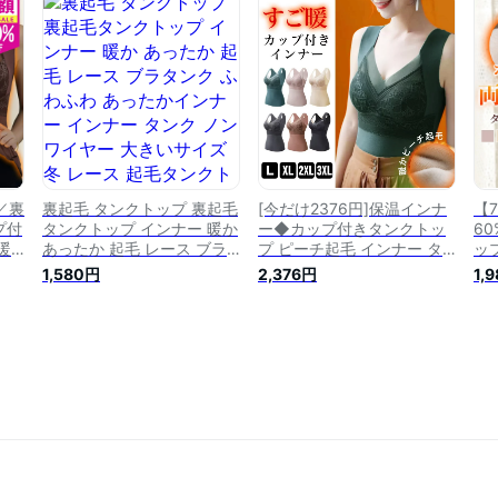
裏起
XL
／裏
裏起毛 タンクトップ 裏起毛
[今だけ2376円]保温インナ
【
プ付
タンクトップ インナー 暖か
ー◆カップ付きタンクトッ
6
暖
あったか 起毛 レース ブラ
プ ピーチ起毛 インナー タ
ッ
ヤ
タンク ふわふわ あったかイ
ンクトップ ブラトップ イン
ー
1,580円
2,376円
1,
レー
ンナー インナー タンク ノ
ナートップ 保温 裏起毛 刺
ィ
 L
ンワイヤー 大きいサイズ 冬
繍 レース 大きいサイズ L
巻
ゼン
レース 起毛タンクトップ 送
XL 2XL 3XL レディース 秋
きい
料無料
冬 メール便可
秋
き
通
送