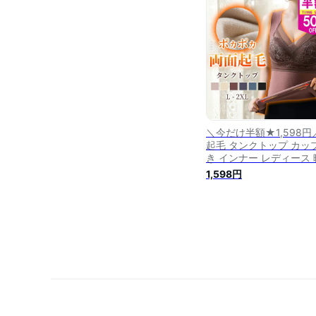
ふわ M L XL ふわもち 
毛 トップス [s2]
＼今だけ半額★1,598円
起毛 タンクトップ カッ
き インナー レディース 
かい 発熱 下着 ノンワイ
1,598円
ー あったか 腹巻 起毛 
ス 大きいサイズ ふわふわ
XL 2XL 防寒 秋 冬 プレ
ト ギフト 送料無料