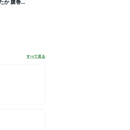
たか 腹巻
＋4℃ 暖 お
すべて見る