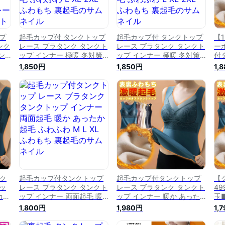
プ
起毛カップ付 タンクトップ
起毛カップ付 タンクトップ
【
ンク
レース ブラタンク タンクト
レース ブラタンク タンクト
ー
ン
ップ インナー 極暖 冬対策
ップ インナー 極暖 冬対策
付
毛
保温 防寒インナー あったか
保温 防寒インナー あったか
タ
1,850円
1,850円
1,
イン
起毛 ふわふわ L XL 2XL ふ
起毛 ふわふわ L XL 2XL ふ
ー
 レ
わもち 裏起毛
わもち 裏起毛
ふわ
トッ
毛 [
XL
4℃
＆ク
起毛カップ付タンクトップ
起毛カップ付タンクトップ
【
ッ
レース ブラタンク タンクト
レース ブラタンク タンクト
49
カッ
ップ インナー 両面起毛 暖
ップ インナー 暖か あった
玉
ラ
か あったか 起毛 ふわふわ
か 起毛 ふわふわ M L XL ふ
ッ
1,800円
1,980円
1,
ンナ
M L XL ふわもち 裏起毛
わもち 裏起毛 [s2]
ン
ふわ
あっ