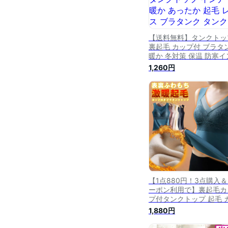
【送料無料】タンクトッ
裏起毛 カップ付 ブラタ
暖か 冬対策 保温 防寒イ
ナー タンクトップ 裏起
1,260円
カップ付 タンクトップ 
ナー 暖か あったか 起毛
ース ブラタンク タンク
プ ふわふわ L XL 2XL 3
4XL ふわもち 裏起毛 ＋
Vネック ストレッチ
【1点880円！3点購入
ーポン利用で】裏起毛カ
プ付タンクトップ 起毛 
プ付き タンク レース ブ
1,880円
タンク タンクトップ イ
ー 暖か あったか 起毛 