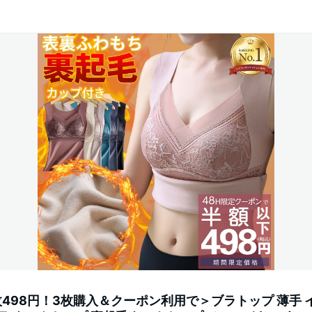
枚498円！3枚購入＆クーポン利用で＞ブラトップ 薄手 