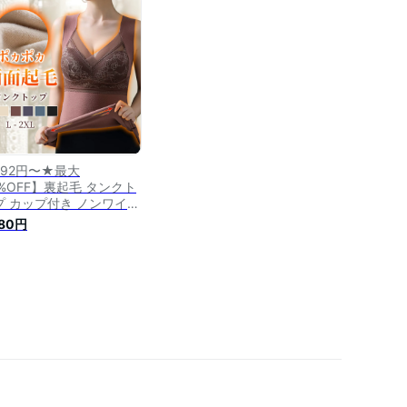
 ふわもち 裏起毛 [s2]
792円〜★最大
0%OFF】裏起毛 タンクト
プ カップ付き ノンワイヤ
 あったか インナー レデ
980円
ース 暖かい 発熱 下着 腹
 起毛 レース ふわふわ 大
サイズ L XL 2XL 防寒
 冬 締め付けない ライン
れい 着心地 家用 家族用
勤 お出かけ プレゼント
料無料