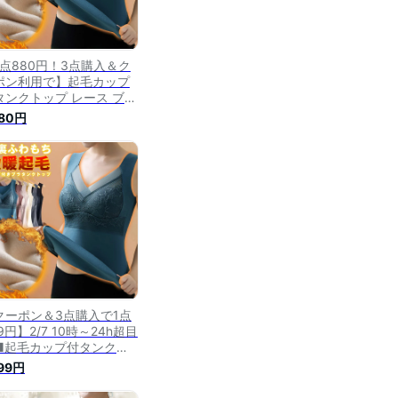
1点880円！3点購入＆ク
ポン利用で】起毛カップ
タンクトップ レース ブラ
ンク タンクトップ インナ
880円
 暖か あったか 起毛 ふわ
 M L XL ふわもち 裏起
s2]
クーポン＆3点購入で1点
9円】2/7 10時～24h超目
■起毛カップ付タンクト
プ レース ブラタンク タ
799円
クトップ インナー 暖か
たか 起毛 ふわふわ M L