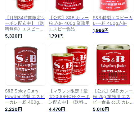
【月初34時間限定ク
【公式】S&B カレー
S&B 特製エスビーカ
ーポン配布中】《送
粉 赤缶 400g 業務用
レー粉 400g赤缶
料無料》エスビー食
エスビー食品
1,995円
品 S&B 赤缶 カレー
5,320円
1,791円
粉 400g × 3缶 ［ヱ
スビー食品］【S&B
スパイス 特製エスビ
ーカレー カレーパウ
ダー 純カレー カレ
ー粉 業務用 まとめ
買い】
S&B Spicy Curry
【マラソン限定！最
【公式】S&B カレー
Powder 特製 エスビ
大2000円OFFクーポ
粉 2kg 業務用 エス
ーカレー粉 400g
ン配布中】《送料無
ビー食品 公式 カレ
缶 | 赤缶 エスビー
料》S&B 赤缶 カレー
ーパウダー 業務用
2,220円
4,476円
5,616円
カレー SB エスビー
粉 400g × 2缶 ［ヱ
大容量 無塩 エスビ
スパイス カレー 粉
スビー食品］【S&B
ー食品 s&b
パウダー
スパイス 特製エスビ
ーカレー カレーパウ
ダー 純カレー カレ