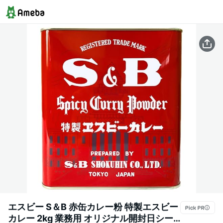
エスビー S＆B 赤缶カレー粉 特製エスビー
カレー 2kg 業務用 オリジナル開封日シー