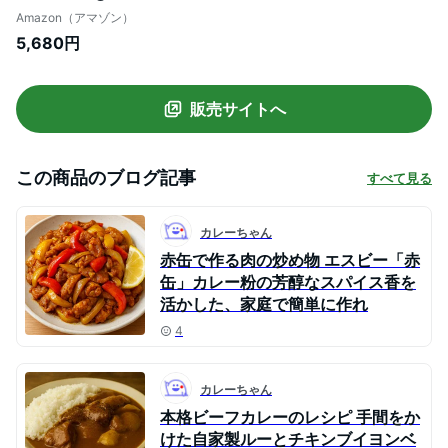
ル付き
Amazon（アマゾン）
5,680円
販売サイトへ
この商品のブログ記事
すべて見る
カレーちゃん
赤缶で作る肉の炒め物 エスビー「赤
缶」カレー粉の芳醇なスパイス香を
活かした、家庭で簡単に作れ
4
カレーちゃん
本格ビーフカレーのレシピ 手間をか
けた自家製ルーとチキンブイヨンベ