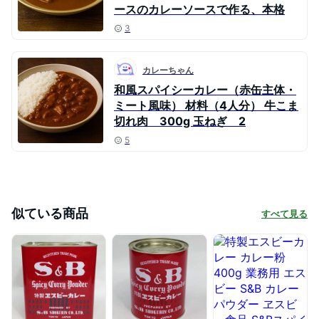
ースのカレーソースで作る、本格
3
カレーちゃん
和風スパイシーカレー（赤缶主体・
ミート風味） 材料（4人分） 牛こま
切れ肉 300g 玉ねぎ 2
5
似ている商品
すべて見る