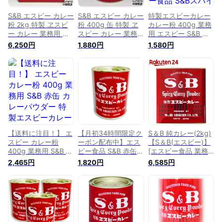
S&B エスビー カレー
S&B エスビー カレー
特製エスビーカレー
粉 2kg 特製 ヱスビ
粉 400g 缶 特製 ヱ
カレー粉 400g 業務
ー カレー 業務用 赤
スビー カレー 業務
用 エスビー S&B カ
缶
用 赤缶
レーパウダー ヱスビ
6,250円
1,880円
1,580円
ー食品 S&Bスパイス
SB 純カレー 赤缶
【送料に注目！】 エ
【月初34時間限定ク
S＆B 純カレー(2kg)
スビー カレー粉
ーポン配布中】エス
【S＆B(エスビー)】
400g 業務用 S&B 赤
ビー食品 S&B 赤缶
[エスビー食品 業務
缶 カレーパウダー
カレー粉 400g ［ヱ
用 カレー粉 カレー
2,465円
1,820円
6,585円
特製エスビーカレー
スビー食品］【S&B
パウダー]
ヱスビー食品 S&Bス
スパイス 特製エスビ
パイス 特製エスビー
ーカレー カレーパウ
カレー SB 純カレー
ダー 純カレー カレ
ー粉 業務用】