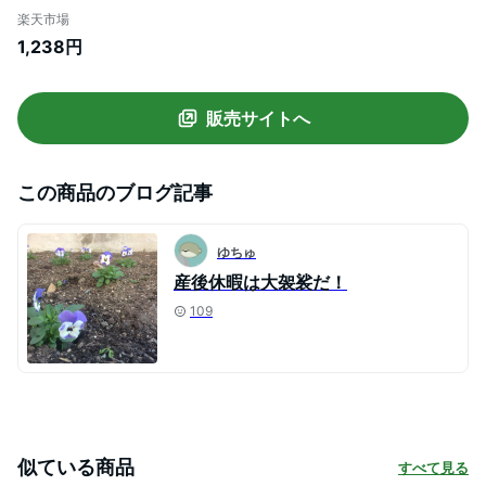
プレゼント 女子会 飲みやすい 甘口 母の日
楽天市場
父の日 お中元 敬老の日 御歳暮 お歳暮 御年
1,238円
賀
販売サイトへ
この商品のブログ記事
ゆちゅ
産後休暇は大袈裟だ！
109
似ている商品
すべて見る