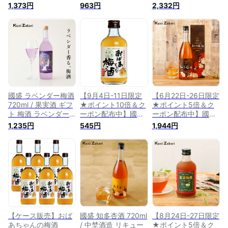
埜酒造 リキュール
FARM リキュール 果
梅の実入り 梅酒 本
1,373円
963円
2,332円
カクテル 紅茶 プレ
実酒 カクテル 女子
格梅酒 中埜酒造 リ
ゼント かわいい 女
会 甘口 母の日 父の
キュール プレゼント
子会 低アルコール
日 お中元 敬老の日
女子会 飲みやすい
飲みやすい 甘口 母
御歳暮 お歳暮
甘口 梅の実 母の日
の日 父の日 お中元
父の日 お中元 敬老
敬老の日 御歳暮 お
の日 御歳暮 お歳暮
歳暮 御年賀
國盛 ラベンダー梅酒
【9月4日-11日限定
【6月22日-26日限定
720ml / 果実酒 ギフ
★ポイント10倍＆ク
★ポイント5倍＆ク
ト 梅酒 ラベンダー
ーポン配布中】國盛
ーポン配布中】國盛
中埜酒造 リキュール
おばあちゃんの梅酒
知多梅酒 720ml / 梅
1,235円
545円
1,944円
果実酒 カクテル フ
300ml / 梅酒 本格梅
酒 国産梅100% 中埜
ルーツ プレゼント
酒 中埜酒造 リキュ
酒造 國盛FARM リキ
かわいい 女子会 低
ール プレゼント 女
ュール 果実酒 カク
アルコール 飲みやす
子会 飲みやすい 甘
テル 女子会 甘口 母
い 甘口 母の日 父の
口 母の日 父の日 お
の日 父の日 お中元
日 お中元 御歳暮 お
中元 敬老の日 御歳
敬老の日 御歳暮 お
歳暮 紫 お酒 お花
暮 お歳暮 御年賀
歳暮 御年賀 祝酒
【ケース販売】おば
國盛 知多杏酒 720ml
【8月24日-27日限定
あちゃんの梅酒
/ 中埜酒造 リキュー
★ポイント5倍＆ク