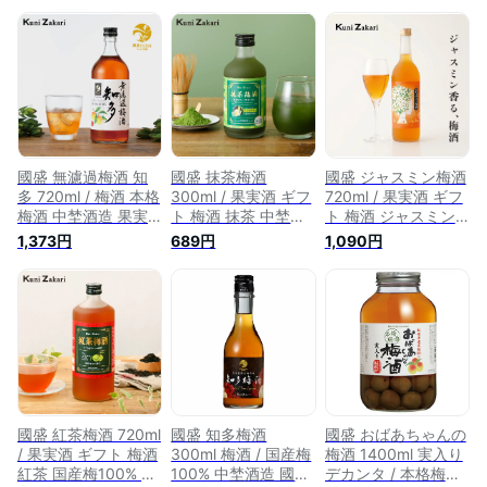
國盛 無濾過梅酒 知
國盛 抹茶梅酒
國盛 ジャスミン梅酒
多 720ml / 梅酒 本格
300ml / 果実酒 ギフ
720ml / 果実酒 ギフ
梅酒 中埜酒造 果実
ト 梅酒 抹茶 中埜酒
ト 梅酒 ジャスミン
酒 ギフト リキュー
造 リキュール カク
中埜酒造 リキュール
1,373円
689円
1,090円
ル プレゼント 女子
テル プレゼント か
カクテル フルーツ
会 飲みやすい 甘口
わいい 女子会 低ア
プレゼント かわいい
母の日 父の日 お中
ルコール 飲みやすい
女子会 低アルコール
元 敬老の日 御歳暮
甘口 母の日 父の日
飲みやすい 甘口 母
お歳暮 御年賀 祝酒
お中元 敬老の日 御
の日 父の日 お中元
歳暮 お歳暮 御年賀
敬老の日 御歳暮 お
歳暮 御年
國盛 紅茶梅酒 720ml
國盛 知多梅酒
國盛 おばあちゃんの
/ 果実酒 ギフト 梅酒
300ml 梅酒 / 国産梅
梅酒 1400ml 実入り
紅茶 国産梅100% 中
100% 中埜酒造 國盛
デカンタ / 本格梅酒