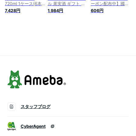
720ml 1ケース(6本
ル 果実酒 ギフト カ
ーポン配布中】國盛
セット) 果実酒 國盛
クテル あんず 杏 プ
紅茶梅酒 300ml / 果
7,428円
1,984円
606円
中埜酒造 リキュール
レゼント かわいい
実酒 ギフト 梅酒 紅
梅酒 うめ酒 本格梅
女子会 低アルコール
茶 国産梅100% 中埜
酒 お酒 酒 まとめ買
飲みやすい 甘口 母
酒造 リキュール カ
い セット ケース 甘
の日 父の日 お中元
クテル 紅茶 プレゼ
口 送料無料 母の日
敬老の日 御歳暮 お
ント かわいい 女子
父の日 お中元 敬老
歳暮 御年賀 祝酒
会 低アルコール 飲
の日 御歳暮 お歳暮
みやすい 甘口 母の
日 父の日 お中元 敬
老の日 御歳暮 お歳
暮 御年賀
スタッフブログ
CyberAgent