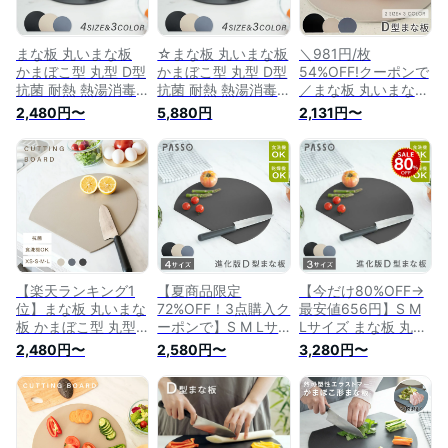
まな板 丸いまな板
☆まな板 丸いまな板
＼981円/枚
かまぼこ型 丸型 D型
かまぼこ型 丸型 D型
54%OFF!クーポンで
抗菌 耐熱 熱湯消毒
抗菌 耐熱 熱湯消毒
／まな板 丸いまな板
OK エラストマー や
OK エラストマー や
かまぼこ型 丸型 D型
2,480円〜
5,880円
2,131円〜
わらかい刃あたり 食
わらかい刃あたり 食
抗菌 耐熱 熱湯消毒
洗機 乾燥機 対応 ノ
洗機 乾燥機 対応 ノ
OK エラストマー や
ンスリップ 滑らない
ンスリップ 滑らない
わらかい刃あたり 食
両面利用可能 薄型
両面利用可能 薄型
洗機 乾燥機 対応 ノ
軽量 おしゃれ お手
軽量 おしゃれ お手
ンスリップ 滑らない
入れ簡単 M L c-
入れ簡単 M L c-
両面利用可能 薄型
00037
00037
軽量 おしゃれ お手
入れ簡単
【楽天ランキング1
【夏商品限定
【今だけ80%OFF→
位】まな板 丸いまな
72%OFF！3点購入ク
最安値656円】S M
板 かまぼこ型 丸型
ーポンで】S M Lサ
Lサイズ まな板 丸い
D型 抗菌 耐熱 熱湯
イズ まな板 丸いま
まな板 かまぼこ型
2,480円〜
2,580円〜
3,280円〜
消毒OK エラストマ
な板 かまぼこ型 丸
丸型 D型 抗菌 耐熱
ー やわらかい刃あた
型 D型 抗菌 耐熱 熱
熱湯消毒OK エラス
り 食洗機 乾燥機 対
湯消毒OK エラスト
トマー やわらかい刃
応 ノンスリップ 滑
マー やわらかい刃あ
あたり 食洗機 乾燥
らない 両面利用可能
たり 食洗機 乾燥機
機 対応 ノンスリッ