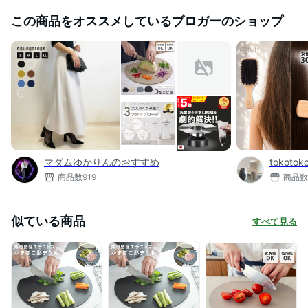
この商品をオススメしているブロガーのショップ
マダムゆかりんのおすすめ
tokoto
商品数
919
商品数
似ている商品
すべて見る