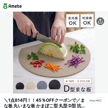
＼1点814円！！45％OFFクーポンで／ま
な板 丸いまな板 かまぼこ型 丸型 D型 抗菌