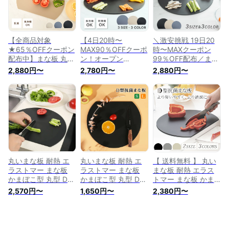
薄型 軽量 おしゃれ
対応 ノンスリップ
プ 滑らない 両面利
お手入れ簡単 M L c-
滑らない 両面利用可
用可能 薄型 軽量 お
00037
能 薄型 軽量 おしゃ
しゃれ お手入れ簡単
れ お手入れ簡単
【全商品対象
【4日20時〜
＼激安挑戦 19日20
★65％OFFクーポン
MAX90％OFFクーポ
時〜MAXクーポン
配布中】まな板 丸い
ン！オープン
99％OFF配布／まな
まな板 かまぼこ型
sale！】M Lサイズ
板 丸いまな板 かま
2,880円〜
2,780円〜
2,880円〜
丸型 D型 抗菌 耐熱
まな板 丸いまな板
ぼこ型 丸型 D型 抗
熱湯消毒OK エラス
かまぼこ型 丸型 D型
菌 耐熱 熱湯消毒OK
トマー やわらかい刃
抗菌 耐熱 熱湯消毒
エラストマー やわら
あたり 食洗機 乾燥
OK エラストマー や
かい刃あたり 食洗機
機 対応 ノンスリッ
わらかい刃あたり 食
乾燥機 対応 ノンス
プ 滑らない 両面利
洗機 乾燥機 対応 ノ
リップ 滑らない 両
用可能 薄型 軽量 お
ンスリップ 滑らない
面利用可能 薄型 軽
しゃれ お手入れ簡単
両面利用可能 薄型
量 おしゃれ お手入
S M L
軽量 おしゃれ お手
れ簡単 M L
入れ簡単
丸いまな板 耐熱 エ
丸いまな板 耐熱 エ
【 送料無料 】 丸い
ラストマー まな板
ラストマー まな板
まな板 耐熱 エラス
かまぼこ型 丸型 D型
かまぼこ型 丸型 D型
トマー まな板 かま
抗菌 熱湯消毒Ok や
抗菌 熱湯消毒OK や
ぼこ型 丸型 D型 抗
2,570円〜
1,650円〜
2,380円〜
わらかい刃あたり 食
わらかい刃あたり 食
菌 熱湯消毒OK やわ
洗機対応 ノンスリッ
洗機対応 ノンスリッ
らかい刃あたり 食洗
プ 滑らない 両面利
プ 滑らない 両面利
機対応 ノンスリップ
用可能 おしゃれ S L
用可能 おしゃれ S L
滑らない 両面利用可