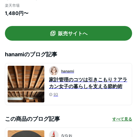
耐熱 熱湯消毒OK エラストマー やわらかい
楽天市場
刃あたり 食洗機 乾燥機 対応 ノンスリップ
1,480円〜
滑らない 両面利用可能 薄型 軽量 おしゃれ
お手入れ簡単 XS S M L
販売サイトへ
hanami
のブログ記事
hanami
家計管理のコツは引きこもり？アラ
カン女子の暮らしを支える節約術
93
この商品のブログ記事
すべて見る
ななお