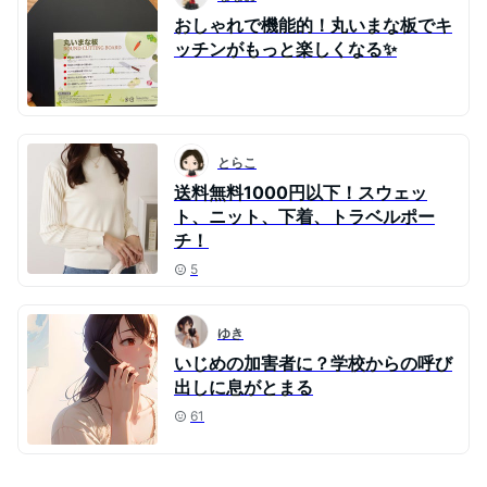
おしゃれで機能的！丸いまな板でキ
ッチンがもっと楽しくなる✨
とらこ
送料無料1000円以下！スウェッ
ト、ニット、下着、トラベルポー
チ！
5
ゆき
いじめの加害者に？学校からの呼び
出しに息がとまる
61