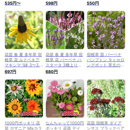
3.5号ロング【お届
3〜3.5号【お届け
1鉢3〜3.5号 【お届
535円〜
598円
550円
け中】冬 苗 宿根草
中】Veronica
け中】 宿根草 耐寒
花苗 草丈高 桃花 花
petraea Madame
性 多年草 カラーリ
の苗 イングリッシュ
Mercier 薄青 青花 草
ーフ 草丈低中 イン
ガーデン 鉢植え 庭
丈低 苗物 耐寒性多
グリッシュガーデン
植え 耐寒性 ガーデ
年草 寄せ植え 鉢植
鉢植え 庭植え ガー
ニング 花壇
え 庭植え ガーデニ
デニング 花壇
Delphinium デルフィ
ング グランドカバー
【2022AKI】 ハッピ
ニューム ハッピーガ
花壇 冬
ーガーデン
ーデン
花苗 春 夏 多年草 宿
花苗 春 夏 多年草 宿
宿根草 苗 バーベナ
根草 花 ルドベキア
根草 花 バーベナ ハ
バンプトン ９ｃｍロ
マキシマ 1鉢 3〜3.5
スタータ 3種より選
ングポット 草丈の高
号【お届け中】
択 1鉢 3.5号ロング
い ボーダー ガーデ
697円
680円
Rudbeckia Maxima
【お届け中】
ン しゅっこんそう
黄花 宿根草 夏苗 多
Verbena hastata ピ
多年草 ペレニアル
年草 草丈高 耐寒性
ンク ブルー ホワイ
苗 鉢植え 庭植え ガ
ト 夏 苗 宿根草 イン
ーデニング 花壇 花
グリッシュガーデン
ガーデン 大型種 秋
鉢植え 庭植え 花壇
冬 ハッピーガーデン
ガーデン ガーデニン
HappyGarden【1010】
グ 花壇 ハッピーガ
ーデン【2025AKi】
(2006)
1000円ポッキリ 花
なんちゃって1000円
花苗 宿根草 ダイア
苗 ガザニア Mixカラ
ポッキリ 花苗 デイ
ンサス ブラックベア