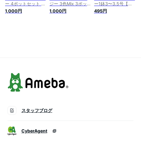
ー 4ポットセット 1
ジー 3色Mix 3ポット
ー1鉢3〜3.5号【お
鉢 3～3.5号【お届け
セット 1鉢3～3.5号
届け中】Dianthus
1,000円
1,000円
495円
中】Gazania 多年草
【お届け中】Dasy
barbatus Black 冬
宿根草 苗物 花苗 八
花苗 春 苗 多年草 白
秋 春 多年草 銅葉 赤
重咲き オレンジ イ
花 草丈低 イングリ
花 黒花 イングリッ
ングリッシュガーデ
ッシュデージー 苗
シュガーデン 鉢植え
ン 苗 鉢植え 庭植え
鉢植え 庭植え 寄せ
庭植え ガーデニング
ガーデニング 花壇
植え ガーデニング
花壇 なでしこ ナデ
季節の花苗
花壇
シコ 草丈中
【2022AKI】 ハッピ
ーガーデン
スタッフブログ
CyberAgent