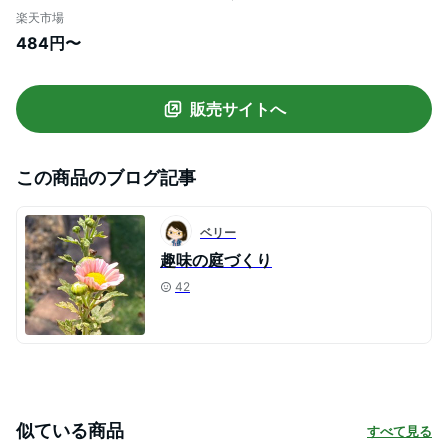
Bampton 苗 草丈中 宿根草 多年草 桃花 草
楽天市場
丈低 鉢植え 庭植え 寄せ植え ガーデニング
484円〜
花壇 花の苗物 冬 春 ハッピーガーデン
販売サイトへ
この商品のブログ記事
ベリー
趣味の庭づくり
42
似ている商品
すべて見る