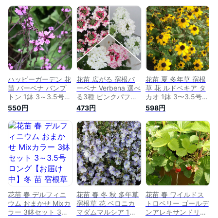
ハッピーガーデン 花
花苗 広がる 宿根バ
花苗 夏 多年草 宿根
苗 バーベナ バンプ
ーベナ Verbena 選べ
草 花 ルドベキア タ
トン 1鉢 3～3.5号苗
る3種 ピンクパフェ
カオ 1鉢 3〜3.5号
【お届け中】
白 ミックス 1鉢 3号
【お届け中】
550円
473円
598円
Verbena Bampton
鉢 初夏～爽秋【お届
Rudbeckia triloba
宿根草 多年草 苗 夏
け中】 多年草 グラ
Takao 草丈高 黄花
寄せ植え ローズピン
ンドカバー 寄せ植
苗物 鉢植え 庭植え
ク 2024SPR
え 花壇 夏の花 苗 桃
花壇 ガーデン ガー
花 葡ふく性 夏苗 苗
デニング 花壇 秋苗
物 草花 庭植え 鉢植
冬苗 花の苗 ハッピ
え ガーデニング 草
ーガーデン ハッピー
丈低 夏
ガーデン
【2025AKi】2110
花苗 春 デルフィニ
花苗 春 冬 秋 多年草
花苗 春 ワイルドス
ウム おまかせ Mixカ
宿根草 花 ベロニカ
トロベリー ゴールデ
ラー 3鉢セット 3～
マダムマルシア 1鉢
ンアレキサンドリア