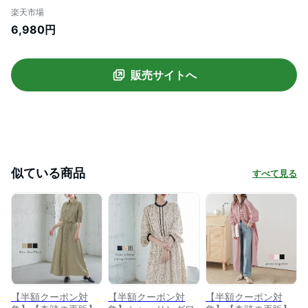
袖 着痩せ キレイめ 大人可愛い レディース
楽天市場
おすすめ おしゃれ フリーサイズ メール便
6,980円
2024春夏新作【lswp301-76a】【予約販
売：3月21日入荷予定順次発送】【送料無
料】メ込2
販売サイトへ
似ている商品
すべて見る
【半額クーポン対
【半額クーポン対
【半額クーポン対