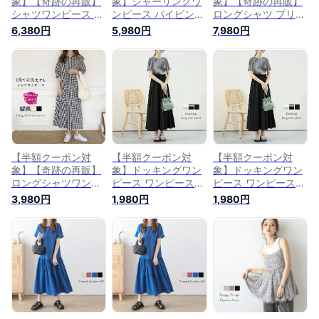
象】【奇跡の再販】
象】シャーリングワ
象】【奇跡の再販】
シャツワンピース ロ
ンピース パイピング
ロングシャツ プリー
ング 羽織り ワンピ
チェック ドット ロ
ツ 羽織り レイヤー
6,380円
5,980円
7,980円
ース 長袖 着痩せ キ
ング ミディアム キ
ド 長袖 シンプル 大
レイめ 大人可愛い
レイめ 長袖 レディ
人可愛い おしゃれ
レディース おすすめ
ース おすすめ おし
華奢見え 体型カバー
おしゃれ フリーサイ
ゃれ フリーサイズ
フリーサイズ メール
ズ メール便 2024春
メール便 2023秋冬
便 2024春夏
夏新作【lswp301-
新作 【lswp301-
【lswp304-594】
76a】【即納：1-5営
313】【予約販売：9
【予約販売：2月15
業日】【送料無料】
月21日入荷予定順次
日入荷予定順次発
メ込2
発送】【送料無料】
送】【送料無料】メ
メ込2
込1
【半額クーポン対
【半額クーポン対
【半額クーポン対
象】【奇跡の再販】
象】ドッキングワン
象】ドッキングワン
ロングシャツワンピ
ピース ワンピース
ピース ワンピース
ース ワンピース マ
フレアスカート ボー
フレアスカート ボー
3,980円
1,980円
1,980円
キシ丈 マキシワンピ
ダー 無地 ロング 半
ダー 無地 ロング 半
ース シャツワンピー
袖 レディース おす
袖 レディース おす
ス シャツ 前開き 羽
すめ おしゃれ ブラ
すめ おしゃれ ブラ
織り 着痩せ 韓国服
ック メール便 2023
ック メール便 2023
レディース2024春夏
春夏新作
春夏新作
【lswp304-568】
【lswp301-312】
【lswp301-312】
【予約販売：3月14
【予約販売：8月3日
【予約販売：8月3日
日入荷予定順次発
入荷予定順次発送】
入荷予定順次発送】
送】【送料無料】メ
【送料無料】メ込2
【送料無料】メ込2