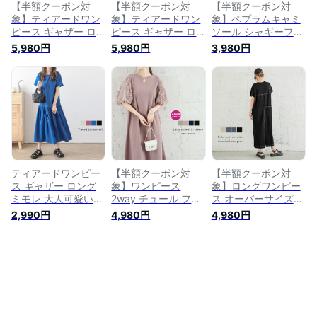
込2
【半額クーポン対
【半額クーポン対
【半額クーポン対
象】ティアードワン
象】ティアードワン
象】ペプラムキャミ
ピース ギャザー ロ
ピース ギャザー ロ
ソール シャギーフリ
ング ミモレ 大人可
ング ミモレ 大人可
ンジ バックリボン
5,980円
5,980円
3,980円
愛い キレイめ ワン
愛い キレイめ ワン
キレイめ 大人可愛い
ピース 半袖 レディ
ピース 半袖 レディ
体型カバー トップス
ース 体系カバー お
ース 体系カバー お
レディース おすすめ
すすめ おしゃれ メ
すすめ おしゃれ メ
フリーサイズ メール
ール便 2023春夏新
ール便 2023春夏新
便 2024春夏新作
作【lswp301-305】
作【lswp301-305】
【lswp301-314】
【即納&予約：6月22
【即納&予約：6月22
【予約販売：（1）3
日入荷予定順次発
日入荷予定順次発
月7日/（2）3月14日
送】【送料無料】メ
送】【送料無料】メ
入荷予定順次発送】
込2
込2
【送料無料】メ込2
ティアードワンピー
【半額クーポン対
【半額クーポン対
ス ギャザー ロング
象】ワンピース
象】ロングワンピー
ミモレ 大人可愛い
2way チュール フリ
ス オーバーサイズ
キレイめ ワンピース
ル レディース おす
配色ステッチ 半袖
2,990円
4,980円
4,980円
半袖 レディース 体
すめ おしゃれ ブラ
抜け感 バックスリッ
系カバー おすすめ
ック メール便 2023
ト レディース おす
おしゃれ メール便
春夏新作
すめ おしゃれ ブラ
2023春夏新作
【lswp301-589】
ック フリーサイズ
【lswp301-305】
【予約販売：8月18
メール便 2023春夏
【予約販売：7月6日
日入荷予定順次発
新作 【lswp301-
入荷予定順次発送】
送】【送料無料】メ
569】【予約販売：
【送料無料】メ込2
込2
8月3日/8月10日入荷