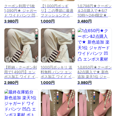
クーポン利用で1枚
【1,000円ポッギ
1点798円★クーポン
1,090円★ ジャガー
リ】この季節に最適
＆2点購入で★6/7
ド ワイドパンツ 凹
ファッションアイテ
10時〜24H限定★ 楽
凸 エンボス素材 ボ
ム パンツ ワイド イ
天1位 ジャガード ワ
3,980円
1,000円
3,480円
トムス パンツ ワイ
ージー ウエストゴム
イドパンツ 凹凸 エ
ド イージー ウエス
ゆったり エンボス加
ンボス素材 ボトムス
トゴム ゆったり リ
工 リラックス ぽこ
パンツ ワイド イー
ラックス ぽこぽこ
ぽこ ポップコーン
ジー ウエストゴム
ポップコーン アルフ
紐 脚長 美脚 無地 カ
リラックス ぽこぽこ
ァベット紐 脚長 美
ジュアル ウェスト
ポップコーン アルフ
脚 無地 カジュアル
春夏
ァベット紐 脚長 美
レディース 韓国ファ
脚 無地 レディース
ッション
韓国ファッション
【即納・クーポン利
1000円ポッキリ 送
1点650円★クーポン
用で1,490円】エン
料無料 パンツ エン
&2点購入で★ 新色
ボス加工 ワイド イ
ボス加工 ワイド イ
追加 楽天1位 ジャガ
ージー パンツ レデ
ージー レディース
ード ワイドパンツ
2,980円
1,000円
3,980円
ィース ボトムス 凹
ボトムス 凹凸 春 夏
凹凸 エンボス素材
凸 春 夏 イージーパ
イージーパンツ ワイ
ボトムス パンツ ウ
ンツ ワイドパンツ
ドパンツ スラックス
エストゴム リラック
スラックス 美シルエ
美シルエット 美脚
ス ぽこぽこ ポップ
ット 美脚 脚長 ロゴ
脚長 ロゴ紐 ウエス
コーン 美脚 無地
紐 ウエストゴム 楽
トゴム 楽ちん ゆっ
【dm096】【予約販
ちん ゆったり 無地
たり 無地 可愛い シ
売：8/28〜9/4発送