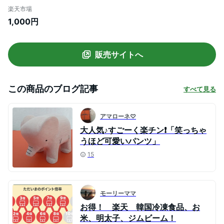
ンツ ワイド イージー ウエストゴム ゆった
楽天市場
り エンボス加工 リラックス ぽこぽこ ポッ
1,000円
プコーン アルファベット紐 脚長 美脚 無地
カジュアル ウェスト紐付き
販売サイトへ
この商品のブログ記事
すべて見る
アマローネ♡
大人気♪すごーく楽チン❗️「笑っちゃ
うほど可愛いパンツ」
15
モーリーママ
お得！ 楽天 韓国冷凍食品、お
米、明太子、ジムビーム！