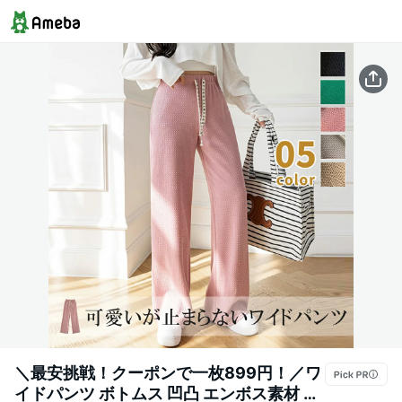
＼最安挑戦！クーポンで一枚899円！／ワ
イドパンツ ボトムス 凹凸 エンボス素材 パ