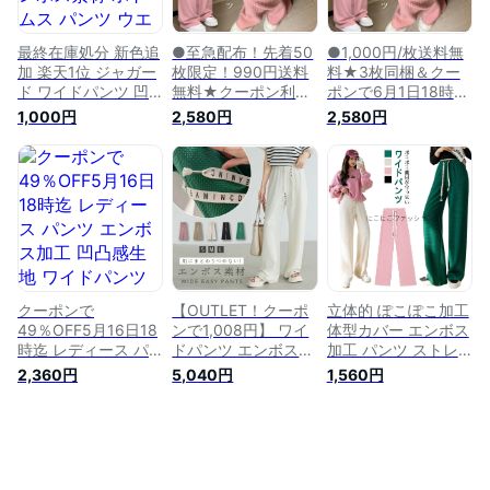
可愛い シンプル お
ンプル おしゃれ カ
予定】【送料無料】
しゃれ カジュアルス
ジュアルストレート
メ込
トレートパンツ
パンツ
最終在庫処分 新色追
●至急配布！先着50
●1,000円/枚送料無
加 楽天1位 ジャガー
枚限定！990円送料
料★3枚同梱＆クー
ド ワイドパンツ 凹
無料★クーポン利用
ポンで6月1日18時迄
凸 エンボス素材 ボ
で●パンツ レディー
● レディース パンツ
1,000円
2,580円
2,580円
トムス パンツ ウエ
ス エンボス加工 凹
エンボス加工 凹凸感
ストゴム リラックス
凸感生地 ワイドパン
生地 ワイドパンツ
ぽこぽこ ポップコー
ツ ストレートパンツ
ストレートパンツ 楽
ン 美脚 無地
楽ちん ウエストゴム
ちん ウエストゴム
【dm096】【即納
春夏 ウェスト紐付き
春夏 ウェスト紐付き
【即納：3〜5営業日
調整可 きれいめ カ
調整可 きれいめ カ
発送予定】【送料無
ジュアルパンツ
ジュアルパンツ
料】メ込
クーポンで
【OUTLET！クーポ
立体的 ぽこぽこ加工
49％OFF5月16日18
ンで1,008円】 ワイ
体型カバー エンボス
時迄 レディース パ
ドパンツ エンボス加
加工 パンツ ストレ
ンツ エンボス加工
工 ストレートパンツ
ートパンツ 紐付き
2,360円
5,040円
1,560円
凹凸感生地 ワイドパ
レディース パンツ
ポップコーン ワイド
ンツ ストレートパン
凹凸 ロゴ紐 楽ちん
パンツ ロング丈 凹
ツ 楽ちん ウエスト
ウエストゴム 春夏
凸感 ボトムス 楽ち
ゴム 春夏 ウェスト
夏パンツ ジャガード
ん キレイめ レディ
紐付き 調整可 きれ
ゆったり 大きいサイ
ース カジュアル 春
いめ カジュアルパン
ズ 体型カバー ボト
夏