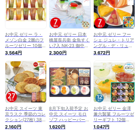
ゼント 内祝い お返
産 結婚 香典返し 快
い お礼 小分け 個包
し 出産 結婚 香典返
気祝い お見舞い お
装 内祝い お返し 結
し お供え 初盆 快気
礼 個包装 小分け の
婚 出産 香典返し の
祝い お見舞い お礼
し
し
個包装 小分け のし
お中元 ゼリー ラ・
お中元 ゼリー 日本
お中元 ゼリー フー
メゾン白金 2層のフ
橋屋長兵衛 金魚すく
シェ ジュレ・トリア
ルーツゼリー 10個
い7入 NK-23 御中元
ングル・デ・リュク
98664 御中元 お菓
お菓子 スイーツ 菓
ス GTL-30 送料無料
3,564円
2,300円
3,672円
子 スイーツ 洋菓子
子折り 和菓子 洋菓
御中元 白桃 佐藤錦
菓子折り 詰め合わせ
子 詰め合わせ セッ
お菓子 スイーツ 菓
セット お取り寄せ
ト ギフト プレゼン
子折り 洋菓子 詰め
夏 ギフト 暑中見舞
ト 内祝い お返し 出
合わせ セット 夏 ギ
い お礼 小分け 個包
産 結婚 香典返し 快
フト プレゼント 内
装 内祝い お返し 結
気祝い お見舞い お
祝い お返し 出産 結
婚 出産 香典返し の
礼 個包装 小分け の
婚 香典返し お供え
し
し
初盆 快気祝い お見
舞い お礼 個包装 小
分け のし
お中元 スイーツ 東
8月下旬入荷予定 お
お中元 ゼリー 金澤
京ラスク 季節のコレ
中元 スイーツ モロ
兼六製菓 フルーツゼ
クション(27枚) 382
ゾフ ハッピーパーテ
リーギフト 12個
御中元 瀬戸内レモン
ィS 16個 MO-0047
EFG-10 御中元 お菓
2,160円
1,620円
1,047円
お菓子 菓子折り 洋
御中元 ゼリー クッ
子 スイーツ 洋菓子
菓子 焼き菓子 お取
キー お菓子 菓子折
菓子折り 詰め合わせ