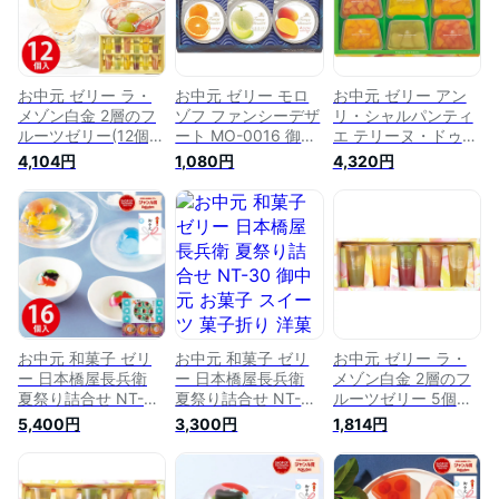
し 出産 結婚 香典返
結婚 香典返し お供
個包装 内祝い お返
し お供え 初盆 快気
え 初盆 快気祝い お
し 結婚 出産 香典返
祝い お見舞い お礼
見舞い お礼 個包装
し のし
個包装 小分け のし
小分け のし
お中元 ゼリー ラ・
お中元 ゼリー モロ
お中元 ゼリー アン
メゾン白金 2層のフ
ゾフ ファンシーデザ
リ・シャルパンティ
ルーツゼリー(12個)
ート MO-0016 御中
エ テリーヌ・ドゥ・
98351 御中元 お菓
元 お菓子 スイーツ
フリュイ(9個) TF-
4,104円
1,080円
4,320円
子 スイーツ 菓子折
菓子折り 洋菓子 詰
40N 御中元 お菓子
り 洋菓子 詰め合わ
め合わせ セット ギ
スイーツ 菓子折り
せ セット おしゃれ
フト プレゼント 内
洋菓子 おしゃれ 詰
ギフト プレゼント
祝い お返し 出産 結
め合わせ セット 夏
内祝い お返し 出産
婚 香典返し 快気祝
ギフト プレゼント
結婚 香典返し 快気
い お見舞い お礼 個
内祝い お返し 出産
祝い お見舞い お礼
包装 小分け のし
結婚 香典返し お供
個包装 小分け のし
え 初盆 快気祝い お
見舞い お礼 個包装
小分け のし
お中元 和菓子 ゼリ
お中元 和菓子 ゼリ
お中元 ゼリー ラ・
ー 日本橋屋長兵衛
ー 日本橋屋長兵衛
メゾン白金 2層のフ
夏祭り詰合せ NT-50
夏祭り詰合せ NT-30
ルーツゼリー 5個
送料無料 御中元 金
御中元 お菓子 スイ
98663 御中元 お菓
5,400円
3,300円
1,814円
魚ゼリー お菓子 ス
ーツ 菓子折り 洋菓
子 スイーツ 洋菓子
イーツ 菓子折り 洋
子 詰め合わせ セッ
菓子折り 詰め合わせ
菓子 詰め合わせ セ
ト ギフト プレゼン
セット お取り寄せ
ット 夏 ギフト プレ
ト 内祝い お返し 出
夏 ギフト 暑中見舞