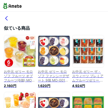
似ている商品
お中元 ゼリー モロ
お中元 ゼリー モロ
お中元 ゼリー ザ・
ゾフ フルーツ オブ
ゾフ ファンシーデザ
スウィーツ プレミア
フルーツ(6個) MO-
ート 9個 MO-0015
ムフルーツゼリー 12
1472 御中元 フルー
御中元 フルーツゼリ
個 SFJ-12 御中元 お
2,160円
1,620円
4,924円
ツゼリー お菓子 ス
ー お菓子 スイーツ
菓子 スイーツ 洋菓
イーツ 菓子折り 洋
菓子折り 洋菓子 詰
子 菓子折り 詰め合
菓子 詰め合わせ セ
め合わせ セット 夏
わせ セット お取り
ット 夏 ギフト プレ
ギフト プレゼント
寄せ 夏 ギフト 暑中
ゼント 内祝い お返
内祝い お返し 出産
見舞い お礼 小分け