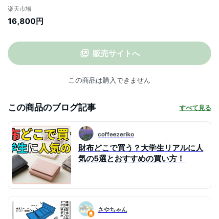
ラウンドファスナー
楽天市場
16,800円
販売サイトへ
この商品は購入できません
この商品のブログ記事
すべて見る
coffeezeriko
財布どこで買う？大学生リアルに人
気の5選とおすすめの買い方！
さやちゃん