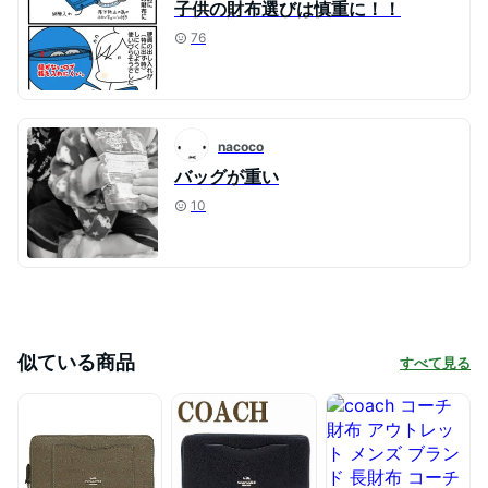
子供の財布選びは慎重に！！
76
nacoco
バッグが重い
10
似ている商品
すべて見る