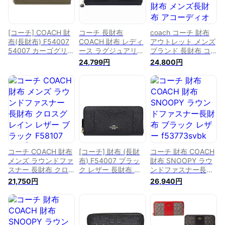
[コーチ] COACH 財
コーチ 長財布
coach コーチ 財布
布(長財布) F54007
COACH 財布 レディ
アウトレット メンズ
54007 カーゴグリー
ース ラグジュアリー
ブランド 長財布 コ
ン クロスグレーン
クロスグレーン レザ
ーチ財布 メンズ長財
24,799円
24,800円
レザー アコーディオ
ー アコーディオンジ
布 アコーディオン
ン ジップ アラウン
ップ ラウンドファス
アラウンドジップ ク
ド レディース [アウ
ナー 54007IMBLK
ロスグレイン レザー
トレット品] [ブラン
ブランド 人気
クロスグレインレザ
ド] [並行輸入品]
ー ウォレット レザ
ーウォレット ブラン
ド財布 ブランド財布
メンズ コーチ メン
ズ長財布 F58107 ネ
イビー
コーチ COACH 財布
[コーチ] 財布 (長財
コーチ 財布 COACH
メンズ ラウンドファ
布) F54007 ブラッ
財布 SNOOPY ラウ
スナー 長財布 クロ
ク レザー 長財布 レ
ンドファスナー長財
スグレイン レザー
ディース [アウトレ
布 ブラック レザー
21,750円
26,940円
ブラック F58107
ット品] [並行輸入品]
f53773svbk アウト
BLK | コーチアウト
レット
レット コンビニ受取
ブランド【最大
3500円クーポン 3/7