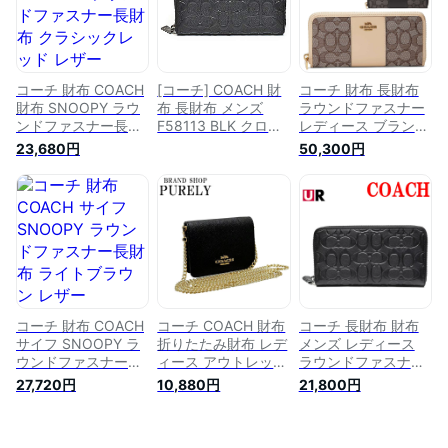
23:59迄】
コーチ 財布 COACH
[コーチ] COACH 財
コーチ 財布 長財布
財布 SNOOPY ラウ
布 長財布 メンズ
ラウンドファスナー
ンドファスナー長財
F58113 BLK クロス
レディース ブランド
布 クラシックレッド
グレイン レザー シ
本革 薄い アウトレ
23,680円
50,300円
レザー
グネチャー アコーデ
ット Coach
f53773sve8b アウ
ィオン ジップアラウ
トレット
ンド ファスナー ブ
ラック〔並行輸入
品〕
コーチ 財布 COACH
コーチ COACH 財布
コーチ 長財布 財布
サイフ SNOOPY ラ
折りたたみ財布 レデ
メンズ レディース
ウンドファスナー長
ィース アウトレット
ラウンドファスナー
財布 ライトブラウン
レザー クロスボディ
レザー アウトレット
27,720円
10,880円
21,800円
レザー f53773svsd
クロスグレイン
新品 COACH CE551
アウトレット
C0059 IMBLK ブラ
FCE551 ブラック シ
ック コーチ COACH
グネチャー アコーデ