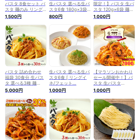
パスタ 8食セット パ
生パスタ 選べる生パ
限定！】パスタ 生パ
スタ 麺のみ リング
スタ6食 180g×3袋
スタ 120g×6袋 麺の
イネ フェットチーネ
麺のみ パスタ リン
み 4種から選べる パ
1,500円
800円
1,000円
スパゲティ 生麺 時
グイネ フェットチー
スタ リングイネ フ
短 本格 ポイント消
ネ スパゲッティ ス
ェットチーネ スパゲ
化 食品 お試し ポイ
パゲティ パスタ 生
ッティ スパゲティ
ント消費 グルメ 麺
麺 時短 本格 ポイン
送料無料 生麺 時短
屋 どんまい おすす
ト消化 食品 ポイン
本格 個包装 ポイン
め ランキング プレ
ト消費 麺心 さぬき
ト消化 食品 お試し
ゼン 食べ物
麺心 食べ比べ
グルメ 麺屋 どんま
い ポイント消化 送
料無
パスタ 詰め合わせ
生パスタ 選べる生パ
【マラソンおかわり
福袋 30食分 生パス
スタ6食 [ リングイ
セール開催中！】パ
タ 選べる3種 麺
ネ/フェット...
スタ 生パスタ
180g×15袋 パスタ
120g×6袋 麺のみ 4
5,000円
1,000円
1,000円
リングイネ フェット
種から選べる パスタ
チーネ スパゲッティ
リングイネ フェット
スパゲティ 生麺 本
チーネ スパゲッティ
格 グルメ 食品 ポイ
スパゲティ 送料無料
ント利用 大容量 業
生麺 時短 本格 個包
務用 送料無料 (北海
装 ポイント消化 食
道・沖縄・離島
品 お試し グルメ 麺
+1500円) どんまい
屋 どんまい ポイン
ト消化 送料無