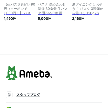
【生パスタ8食1,490
パスタ 詰め合わせ
港ダイニングしおそ
円→クーポンで
福袋 30食分 生パス
う 生パスタ 3種類か
1,000円！】 パスタ
タ 選べる3種 麺
ら選べる 120g×6袋
生パスタ 3種類から
180g×15袋 パスタ
パスタ スパゲティ
1,490円
5,000円
2,160円
選べる 北海道 金の.
リングイネ フェット
フェットチーネ リン
生パスタ8
チーネ スパゲッティ
グイネ セット スパ
食/180g×4袋. 生麺
スパゲティ 生麺 本
ゲッティ 生麺 (スパ
パスタ麺 スパゲティ
格 グルメ 食品 ポイ
ゲティ)
糖質制限 スパゲッテ
ント消化 ポイント利
ィ 低糖質 詰め合わ
用 大容量 業務用 送
せ フェットチーネ
料無料 (北海道・沖
リングイネ セット
縄・離島+1500円)
【DS01】
どんまい
スタッフブログ