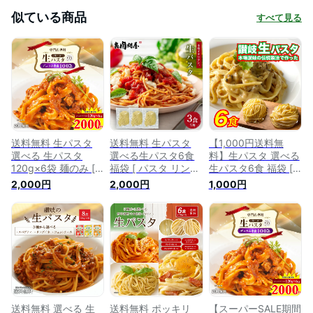
似ている商品
すべて見る
送料無料 生パスタ
送料無料 生パスタ
【1,000円送料無
選べる 生パスタ
選べる生パスタ6食
料】生パスタ 選べる
120g×6袋 麺のみ [
福袋 [ パスタ リング
生パスタ6食 福袋 [
パスタ リングイネ
イネ フェットチーネ
パスタ リングイネ
2,000円
2,000円
1,000円
フェットチーネ スパ
スパゲッティ スパゲ
フェットチーネ スパ
ゲッティ スパゲティ
ティ パスタ ] 生麺 時
ゲッティ スパゲティ
パスタ ] 生麺 時短 本
短 本格 ポイント消
パスタ ] 生麺 時短 本
格 個包装 ポイント
化 食品 お試し ポイ
格ポイント消化 送料
消化 送料無料 食品
ント消費 グルメ 麺
無 食品 お試し ポイ
お試し ポイント消費
屋
ント消費 グルメ 麺
グルメ 麺屋 どんま
屋
い
送料無料 選べる 生
送料無料 ポッキリ
【スーパーSALE期間