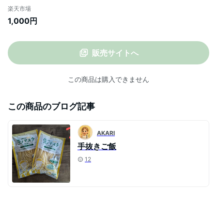
ットチーネ リングイネ スパゲティ
楽天市場
1,000円
販売サイトへ
この商品は購入できません
この商品のブログ記事
AKARI
手抜きご飯
12