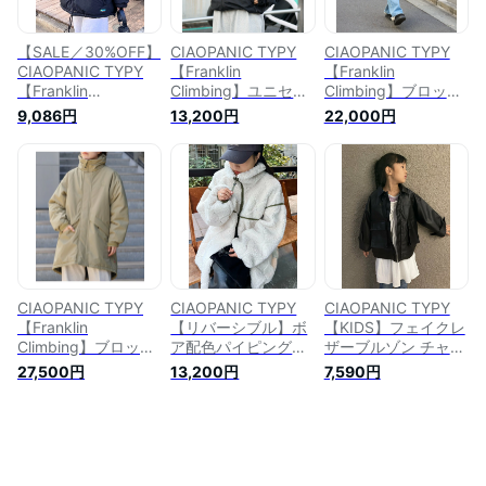
【SALE／30%OFF】
CIAOPANIC TYPY
CIAOPANIC TYPY
CIAOPANIC TYPY
【Franklin
【Franklin
【Franklin
Climbing】ユニセッ
Climbing】ブロック
Climbing】ナイロン
クス/マウンテンジッ
モンスターパーカー
9,086円
13,200円
22,000円
中綿コーチジャケッ
プパーカー チャオパ
チャオパニックティ
ト チャオパニックテ
ニックティピー ジャ
ピー ジャケット・ア
ィピー ジャケット・
ケット・アウター ブ
ウター その他のジャ
アウター ブルゾン・
ルゾン・ジャンパー
ケット・アウター ブ
ジャンパー ブラック
ブラック ブルー グ
ラック ホワイト ベ
グリーン【送料無
リーン イエロー グ
ージュ【送料無料】
料】
レー レッド ピンク
【送料無料】
CIAOPANIC TYPY
CIAOPANIC TYPY
CIAOPANIC TYPY
【Franklin
【リバーシブル】ボ
【KIDS】フェイクレ
Climbing】ブロック
ア配色パイピングブ
ザーブルゾン チャオ
モンスターパーカー
ルゾン チャオパニッ
パニックティピー ジ
27,500円
13,200円
7,590円
チャオパニックティ
クティピー ジャケッ
ャケット・アウター
ピー ジャケット・ア
ト・アウター ブルゾ
ブルゾン・ジャンパ
ウター その他のジャ
ン・ジャンパー ホワ
ー ブラック【送料無
ケット・アウター ブ
イト ブラック【送料
料】
ラック ホワイト ベ
無料】
ージュ【送料無料】