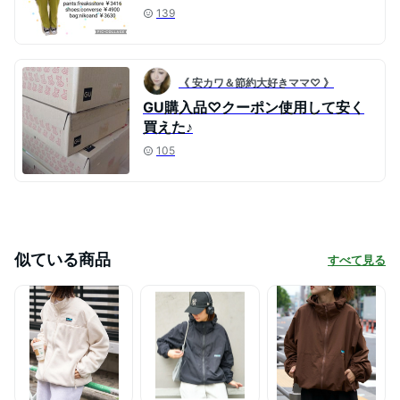
139
《 安カワ＆節約大好きママ♡ 》
GU購入品♡クーポン使用して安く
買えた♪
105
似ている商品
すべて見る