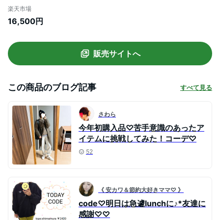
ティピー ジャケット・アウター ブルゾ
楽天市場
ン・ジャンパー ホワイト パープル グレー
16,500円
【送料無料】
販売サイトへ
この商品のブログ記事
すべて見る
さわら
今年初購入品♡苦手意識のあったア
イテムに挑戦してみた！コーデ♡
52
《 安カワ＆節約大好きママ♡ 》
code♡明日は急遽lunchに♪*友達に
感謝♡♡