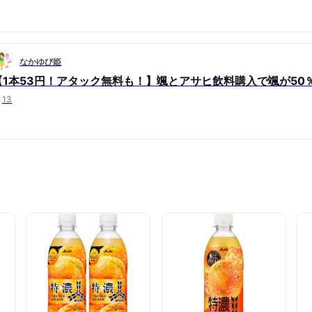
なかゆび姫
【1本53円！アタック無料も！】颯とアサヒ飲料購入で颯が50％
13