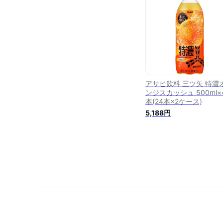
アサヒ飲料 三ツ矢 特濃
ンジスカッシュ 500ml×
本(24本×2ケース)
5,188円