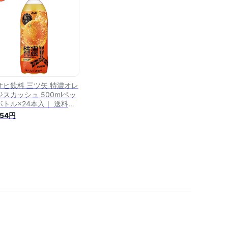
サヒ飲料 三ツ矢 特濃オレ
ジスカッシュ 500mlペッ
ボトル×24本入｜ 送料無
 炭酸飲料 オレンジ 微炭
754円
PET