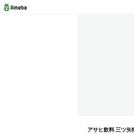
アサヒ飲料 三ツ矢特