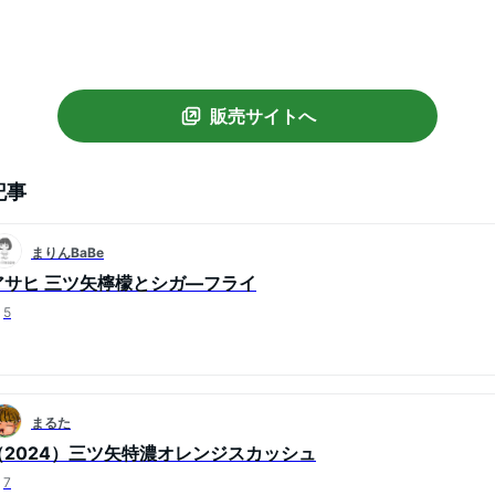
販売サイトへ
記事
まりんBaBe
アサヒ 三ツ矢檸檬とシガ―フライ
5
まるた
（2024）三ツ矢特濃オレンジスカッシュ
7