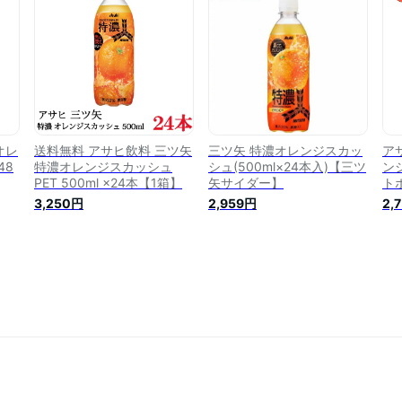
オレ
送料無料 アサヒ飲料 三ツ矢
三ツ矢 特濃オレンジスカッ
ア
48
特濃オレンジスカッシュ
シュ(500ml×24本入)【三ツ
ン
PET 500ml ×24本【1箱】
矢サイダー】
ト
料
3,250円
2,959円
2,
酸 