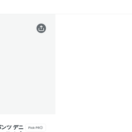
パンツ デニ