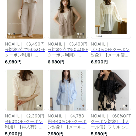
アーシャツ シャツ
プ レディース トッ
ーバーシャツ ラウン
トップス レディース
プス インナー タン
ドカット レディース
半袖 シアー ラメ 透
ク ノースリーブ 春
アイボリー グレージ
け感 シアートップス
夏 黒 ノアル NOAHL
ュ ダークブラウン
ショート アイボリー
再入荷 【一部予約】
高身長 夏 春 260422
ブラウン ブルーグレ
0945
ー 春 夏 ノアル
250528
NOAHL｜《3,490円
NOAHL｜《3,490円
NOAHL｜
→対象2点で50%OFF
→対象2点で50%OFF
《70％OFFクーポン
クーポン利用》
クーポン利用》
対象》【メール便】
《40%OFFクーポン
《50%OFFクーポン
シアーシャツ レディ
6,980円
6,980円
6,900円
対象》【5,000枚突
対象》再入荷【メー
ース トップス シャ
破】再入荷【メール
ル便】MIX リネンラ
ツ オーバーシャツ
便】MIX リネン カー
イク ベスト トップ
ブラウス ラメ 長袖
ブパンツ レディース
ス レディース ジレ
アイボリー ライトグ
パンツ ボトム カー
ノースリ MIXリネン
レー ブルー 夏 春
ブ リネンライク ワ
リネン風 ボタン レ
240619
イドパンツ ワイド
イヤード ライトベー
ブラック 黒 低身長
ジュ ベージュ ブラ
高身長 春 夏 秋 ノア
ック 黒 低身長 高身
ル 250430
長 ノアル 250514
NOAHL｜《2,360円
NOAHL ｜《4,788
NOAHL｜《60%OFF
→60%OFFクーポン
円→40％OFFクーポ
クーポン対象》【メ
利用》【再入荷】
ン対象》【メール
ール便】フリル シア
【メール便】ブロッ
便】ストライプ ビッ
ー ブラウス レディ
5,900円
7,980円
5,980円