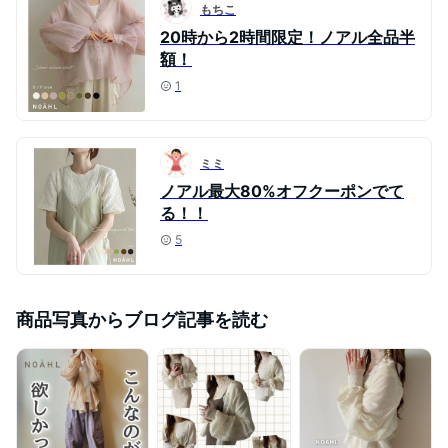
もちこ
20時から2時間限定！ノアル全品半
額！
1
ミミ
ノアル最大80%オフクーポンでて
る！！
5
商品写真からブログ記事を読む