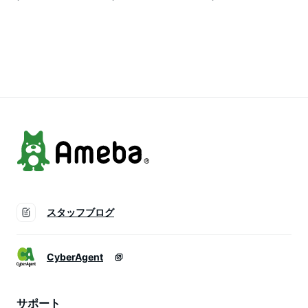
クシアー ブラウス
グ シャツ トップス
ース トップス 楊柳
レディース トップス
レディース オーバー
シアーシャツ 長袖
プルオーバー 半袖 U
シャツ ブラウス 長
フリルデザイン シア
ネック 五分袖 アイ
袖 透け感 ブルー ブ
ーブラウス ゆったり
ボリー ブラック 黒
ラウン 夏 春 秋 無地
羽織 リボン オフホ
低身長 春 夏 ノアル
ノアル 260624
ワイト ブラック 黒
低身長 高身長 春 夏
250702
スタッフブログ
CyberAgent
サポート