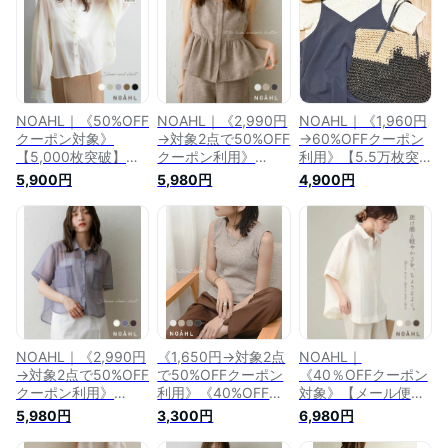
NOAHL｜《50%OFF
NOAHL｜《2,990円
NOAHL｜《1,960円
クーポン対象》
→対象2点で50%OFF
→60%OFFクーポン
【5,000枚突破】
クーポン利用》
利用》【5.5万枚突
【再入荷決定】【メ
《40%OFFクーポン
破】再入荷【メール
5,900円
5,980円
4,900円
ール便】接触冷感
対象》再入荷
便】クラッシュ ジャ
UVカット シアーシ
【3,000枚突破】
ガード Tシャツ レデ
ャツ レディース ト
【メール便】MIX リ
ィース トップス 半
ップス シャツ オー
ネン キャミソール
袖 アイボリー ベー
バーシャツ ブラウス
ビスチェ キャミ ト
ジュ ピスタチオ ブ
UV 長袖 ピスタチオ
ップス レディース
ラウン 低身長 高身
ラベンダー グレー
リネンライク ペプラ
長 春 夏 ノアル
ブラウン 低身長 高
ム レイヤード ベー
身長 夏 春 ノアル
ジュ 黒 低身長 高身
長 ノアル 250430
NOAHL｜《2,990円
《1,650円→対象2点
NOAHL｜
→対象2点で50%OFF
で50%OFFクーポン
《40％OFFクーポン
クーポン利用》
利用》《40%OFFク
対象》【メール便】
《40%OFFクーポン
ーポン対象》【2万
シアーシャツ レディ
5,980円
3,300円
6,980円
対象》再入荷【メー
枚突破】【メール
ース トップス 半袖
ル便】シャイニー シ
便】リブ タンクトッ
シャツ シワ加工 オ