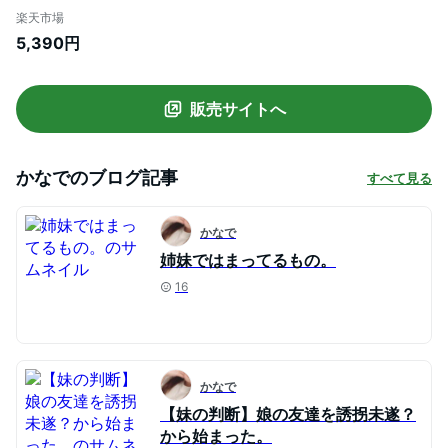
【5.5万枚突破】【メール便】シアーシャ
楽天市場
ツ レディース トップス シアー シャツ ブラ
5,390円
ウス オーバーシャツ アイボリー ベージュ
ピンク 低身長 高身長 ノアル 再入荷 【一部
予約】
販売サイトへ
かなで
のブログ記事
すべて見る
かなで
姉妹ではまってるもの。
16
かなで
【妹の判断】娘の友達を誘拐未遂？
から始まった。