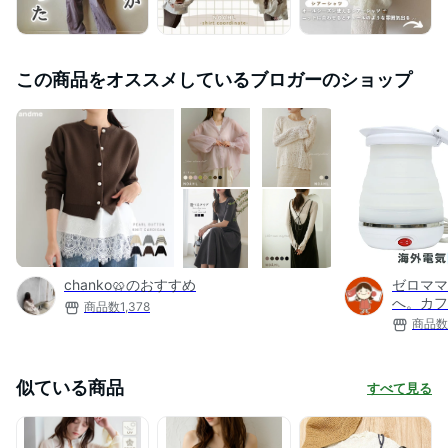
この商品をオススメしているブロガーのショップ
chanko🥨のおすすめ
ゼロママ
へ。カフ
商品数
1,378
商品数
似ている商品
すべて見る