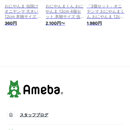
け
おにやんま 虫除け
おにやんまくん おに
「3個セット」オニ
オニヤンマ 大きい
やんま 12cm 4個セ
ヤンマ おにやんまく
12cm 本物サイズ 蜂
ット 本物サイズ 虫
ん おにやんま 12cm
よけオニヤンマ 蜻蛉
除け オニヤンマ 大
本物サイズ 虫除け
360円
2,100円〜
1,980円
昆虫 虫 動物 模型 ト
きい 蜂よけオニヤン
オニヤンマ 大きい
ンボ 登山 キャンプ
マ 蜻蛉 昆虫 虫 動物
蜂よけオニヤンマ 蜻
釣り 衣服 玄関 室内
模型 トンボ 登山 キ
蛉 昆虫 虫 動物 模型
装飾など
ャンプ 釣り 衣服 玄
トンボ 登山 キャン
関 室内装飾など
プ 釣り 衣服 玄関 室
内装飾など
スタッフブログ