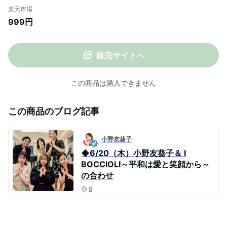
まくん フィギュア リアル 蜻蛉 昆虫 虫 動
楽天市場
物 模型 虫よけ トンボ 登山 キャンプ 釣り
999円
衣服 玄関 室内装飾 安全ピン付き ストラッ
プ付き
販売サイトへ
この商品は購入できません
この商品のブログ記事
小野友葵子
◆6/20（木）小野友葵子＆ I
BOCCIOLI～平和は愛と笑顔から～
の合わせ
8