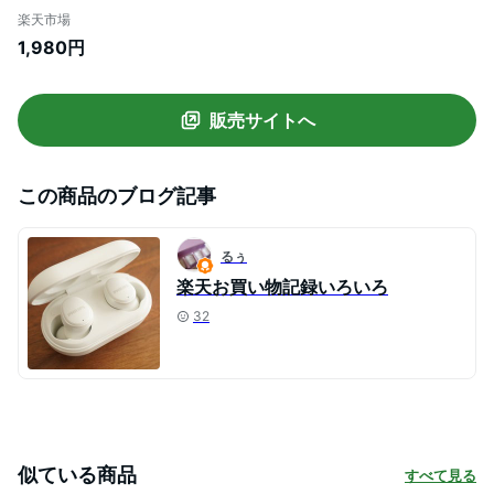
焙煎ごぼう茶 農薬不使用 巡りChaCha 40
楽天市場
包 健康茶 ノンカフェイン ティーパック ブ
1,980円
レンドティー お茶 健康飲料 健康食品 女性
牛蒡茶 自然派ごぼう茶 国産
販売サイトへ
この商品のブログ記事
るぅ
楽天お買い物記録いろいろ
32
似ている商品
すべて見る