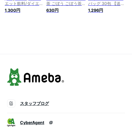
エット飲料/ダイエッ
茶 ごぼう ごぼう茶
バッグ 30包 【送料
ト茶/ゴボウ茶/国産
茶 お茶 健康 ダイエ
無料】 九州産 ティ
1,300円
630円
1,296円
ごぼう茶/ごぼう茶/
ット ノンカフェイン
ーパック ゴボウ茶
ごぼう茶 国産 送料
お通じ 美容
牛蒡茶 健康茶 香味
無料 ティーパック/
焙煎 食物繊維 ごぼ
国産ごぼう茶 送料無
うちゃ 温活 サポニ
料/ゴボウ茶/国産ゴ
ン イヌリン
ボウ茶/ ティーバッ
グ/ノンカフェイン】
父の日 お茶 ギフト
スタッフブログ
CyberAgent