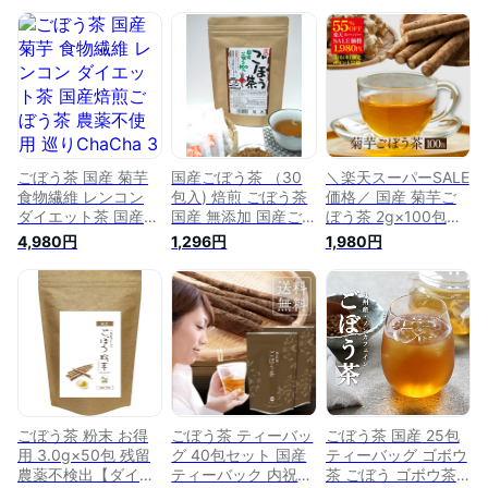
ごぼう茶 国産 菊芋
国産ごぼう茶 （30
＼楽天スーパーSALE
食物繊維 レンコン
包入) 焙煎 ごぼう茶
価格／ 国産 菊芋ご
ダイエット茶 国産焙
国産 無添加 国産ご
ぼう茶 2g×100包入
煎ごぼう茶 農薬不使
ぼう茶 焙煎ごぼう茶
ティーバッグ ノンカ
4,980円
1,296円
1,980円
用 巡りChaCha 3個
ゴボウ茶 焙煎 牛蒡
フェイン 送料無料
セット 120包 健康茶
茶 ごぼうちゃ 野菜
健康茶 イヌリン 食
ノンカフェイン ブレ
茶 美味しい ダイエ
物繊維 お茶 菊芋茶
ンドティー
ット ごぼう 茶 イヌ
ごぼう茶 キクイモ茶
リン 食物繊維 腸内
牛蒡茶 ティーパック
環境 お茶 飲み物 サ
ポニン 健康茶 ティ
ーパック ティーバッ
グ ゴボウ 日本製 ダ
イエット茶
ごぼう茶 粉末 お得
ごぼう茶 ティーバッ
ごぼう茶 国産 25包
用 3.0g×50包 残留
グ 40包セット 国産
ティーバッグ ゴボウ
農薬不検出【ダイエ
ティーバック 内祝い
茶 ごぼう ゴボウ茶