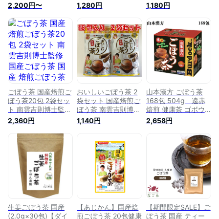
ット飲料/ダイエット
ティーパック パック
お茶 食物繊維 ダイ
2,200円〜
1,280円
1,180円
茶/ゴボウ茶/国産ご
お茶 ギフト ゴボウ
エット ノンカフェイ
ぼう茶/ごぼう茶/ご
茶 Dr ごぼう茶 送料
ン 健康茶 美容 クレ
ぼう茶 国産/ごぼう
無料 還暦祝い 健康
ンズ クレンズダイエ
茶 国産 送料無料 テ
茶 ティー 国産ごぼ
ット リグニン 焙煎
ィーパック/国産ごぼ
う茶 牛蒡茶 食物繊
加工 送料無料 レビ
う茶 送料無料/ゴボ
維 腸活 ダイエット
ュー特典
ウ茶/国産ゴボウ茶/
ポイント消化
ティーバッグ ノンカ
フェイン 縁起物】
ごぼう茶 国産焙煎ご
おいしいごぼう茶 2
山本漢方 ごぼう茶
ぼう茶20包 2袋セッ
袋セット 国産焙煎ご
168包 504g 遠赤
ト 南雲吉則博士監修
ぼう茶 南雲吉則博士
焙煎 健康茶 ゴボウ
国産ごぼう茶 国産
監修 国産 焙煎ごぼ
茶 ダイエット飲料
2,360円
1,140円
2,658円
焙煎ごぼう茶 南雲先
う茶 ダイエット茶
ノンカフェイン ダイ
生 牛蒡茶 ごぼう あ
牛蒡茶 ティーパック
エット茶 ティーバッ
じかんごぼう茶 ティ
ノンカフェイン あじ
ク 牛蒡茶 飲料 ティ
ーパック ノンカフェ
かん [ごぼう茶]
ーパック 腸活
イン お茶 あじかん
牛蒡 南雲 お中元
生姜ごぼう茶 国産
【あじかん】国産焙
【期間限定SALE】ご
(2.0g×30包)【ダイ
煎ごぼう茶 20包健康
ぼう茶 国産 ティー