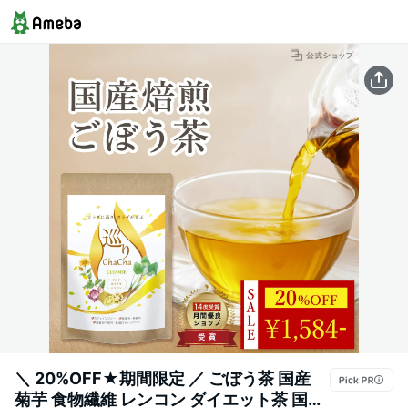
＼ 20%OFF★期間限定 ／ ごぼう茶 国産
菊芋 食物繊維 レンコン ダイエット茶 国産