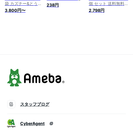
袋 カズチー&とうも
個 セット 送料無料
238円
ろこし 送料無料 井
北海道 かずちー 6個
3,800円〜
2,798円
原水産 夏期冷蔵発送
セット お徳用 カズ
珍味 おつまみ くん
チー かずちー 井原
せい 数の子 チーズ
水産
燻製 くせになる パ
リポリ食感 おすすめ
おいしい かずちー
井原水産 ギフト 北
海道チーズ 国産チー
ズ 日本チーズ
スタッフブログ
CyberAgent