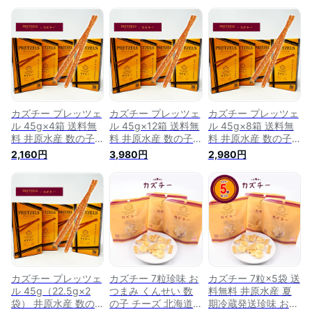
カズチー プレッツェ
カズチー プレッツェ
カズチー プレッツェ
ル 45g×4箱 送料無
ル 45g×12箱 送料無
ル 45g×8箱 送料無
料 井原水産 数の子
料 井原水産 数の子
料 井原水産 数の子
チーズ 北海道発マリ
チーズ 北海道発マリ
チーズ 北海道発マリ
2,160円
3,980円
2,980円
アージュ 燻製 おす
アージュ 燻製 おす
アージュ 燻製 おす
すめ おいしい かず
すめ おいしい かず
すめ おいしい かず
ちー 井原水産 お取
ちー 井原水産 お取
ちー 井原水産 お取
り寄せ 物産展 ギフ
り寄せ 物産展 ギフ
り寄せ 物産展 ギフ
ト
ト
ト
カズチー プレッツェ
カズチー 7粒珍味 お
カズチー 7粒×5袋 送
ル 45g（22.5g×2
つまみ くんせい 数
料無料 井原水産 夏
袋） 井原水産 数の
の子 チーズ 北海道
期冷蔵発送珍味 おつ