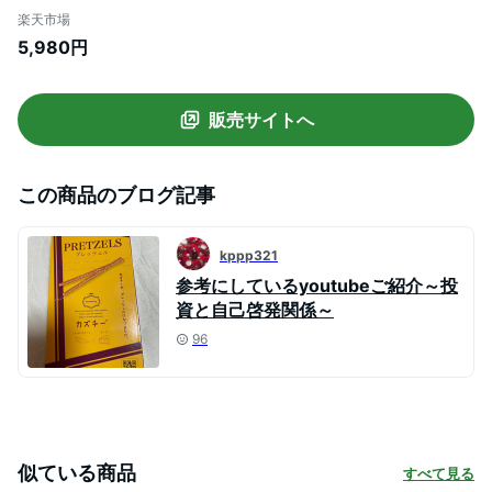
ージュ 燻製 おすすめ おいしい かずちー 井
楽天市場
原水産 お取り寄せ 物産展 ギフト
5,980円
販売サイトへ
この商品のブログ記事
kppp321
参考にしているyoutubeご紹介～投
資と自己啓発関係～
96
似ている商品
すべて見る