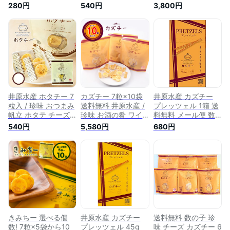
子 チーズ 北海道発
発マリアージュ 燻製
まみ くんせい 数の
280円
540円
3,800円
マリアージュ 燻製
くせになる パリポリ
子 チーズ 北海道発
おすすめ おいしい
食感 おすすめ おい
マリアージュ 燻製
かずちー 井原水産
しい かずちー 井原
くせになる パリポリ
お取り寄せ 物産展
水産 お取り寄せ 物
食感 おすすめ おい
ギフト
産展 ギフト お試し
しい かずちー 井原
水産 お取り寄せ 物
産展 ギフト 北海道
チーズ 国産チーズ
日本チーズ
井原水産 ホタチー 7
カズチー 7粒×10袋
井原水産 カズチー
粒入 / 珍味 おつまみ
送料無料 井原水産 /
プレッツェル 1箱 送
帆立 ホタテ チーズ
珍味 お酒の肴 ワイ
料無料 メール便 数
北海道発マリアージ
ンに合う おつまみ
の子 チーズ
540円
5,580円
680円
ュくせになる パリポ
くんせい 数の子 チ
リ食感 おすすめ お
ーズ 北海道発燻製
いしい かずちー カ
パリポリ食感 おすす
ズチー井原水産 お取
め おいしい 井原水
り寄せ 物産展 ギフ
産 お取り寄せ 物産
ト
展 ギフト 北海道チ
ーズ 国産チーズ 日
本チーズ
きみちー 選べる個
井原水産 カズチー
送料無料 数の子 珍
数! 7粒×5袋から10
プレッツェル 45g
味 チーズ カズチー 6