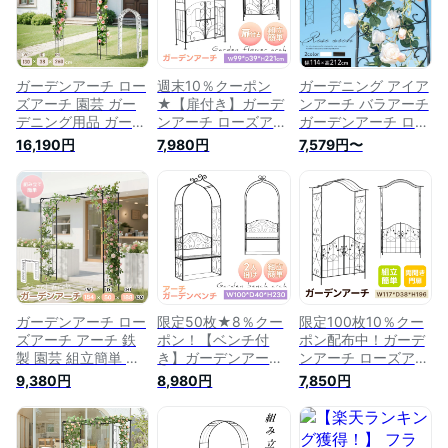
ーチ アイアンアーチ
ワーアーチ エクステ
エクステリア おしゃ
リア おしゃれ
れ GAR000048
GAR000048
ガーデンアーチ ロー
週末10％クーポン
ガーデニング アイア
ズアーチ 園芸 ガー
★【扉付き】ガーデ
ンアーチ バラアーチ
デニング用品 ガーデ
ンアーチ ローズアー
ガーデンアーチ ロー
ン ファニチャー ス
チ 園芸 ガーデニン
ズアーチ バラ アー
16,190円
7,980円
7,579円〜
チール 鉄製 薔薇ア
グ用品 ガーデン フ
チ 園芸 ガーデニン
ーチ バラのアーチ
ァニチャー 鉄製 薔
グ用品 ガーデンファ
園芸用品 アーチ ガ
薇アーチ 外 園芸用
ニチャー サイドラテ
ーデニング 花立て
品 アーチ ガーデニ
ィス アイアン製 芸
庭園 おしゃれ 組み
ング 花立て 花台 庭
用品 庭園 花壇 フラ
立て簡単 綺麗 ウェ
園 おしゃれ
ワーアーチ おしゃれ
ディング フラワー
ホワイト ブラック
エレガント 花 支柱
GAR000048
高耐久 高級感 高品
質
ガーデンアーチ ロー
限定50枚★8％クー
限定100枚10％クー
ズアーチ アーチ 鉄
ポン！【ベンチ付
ポン配布中！ガーデ
製 園芸 組立簡単 高
き】ガーデンアーチ
ンアーチ ローズアー
さ188cm ガーデニン
ローズアーチ 園芸
チ 園芸 ガーデニン
9,380円
8,980円
7,850円
グ用品 ガーデン フ
ガーデニング用品 ガ
グ用品 ガーデン フ
ァニチャー スチール
ーデン ファニチャー
ァニチャー 鉄製 薔
アーチ 鉄製 薔薇ア
鉄製 薔薇アーチ 外
薇アーチ 外 園芸用
ーチ 庭用アーチ 園
園芸用品 アーチ ガ
品 アーチ ガーデニ