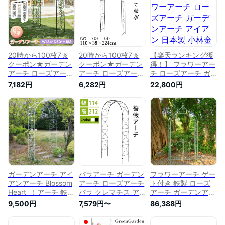
芸用品 アーチ ガー
ーデニング 花立て
ング 花立て 花台 庭
デニング 花立て 錆
花台 庭園 おしゃれ
園 おしゃれ
びない ベランダ 庭
玄関 門 庭園 おしゃ
れ
20時から100枚7％
20時から100枚7％
【楽天ランキング獲
クーポン★ガーデン
クーポン★ガーデン
得！】 フラワーアー
アーチ ローズアーチ
アーチ ローズアーチ
チ ローズアーチ ガ
園芸 ガーデニング用
園芸 ガーデニング用
ーデンアーチ アイア
7,182円
6,282円
22,800円
品 ガーデン ファニ
品 ガーデン ファニ
ン 日本製 小林金物
チャー 鉄製 薔薇ア
チャー 鉄製 薔薇ア
No.210 園芸 ガーデ
ーチ 外 園芸用品 ア
ーチ 外 園芸用品 ア
ニング用品 ガーデン
ーチ ガーデニング
ーチ ガーデニング
ファニチャー 薔薇ア
花立て 花台 庭園 お
花立て 花台 庭園 お
ーチ 外 園芸用品 つ
しゃれ
しゃれ
るバラ アーチ ガー
デニング 花立て 花
台 庭園 花壇 おしゃ
れ
ガーデンアーチ アイ
バラアーチ ガーデン
フラワーアーチ ゲー
アンアーチ Blossom
アーチ ローズアーチ
ト付き 鉄製 ローズ
Heart （ アーチ 鉄製
バラ クレマチス ア
アーチ ガーデンアー
アーチ おしゃれ ロ
ーチ ホワイト ブラ
チ 薔薇バラ ばら ば
9,500円
7,579円〜
86,388円
ーズアーチ バルコニ
ック 白 黒 園芸 置物
ら菜園 園芸 ガーデ
ーアーチ ガーデニン
オーナメント ガーデ
ニングつる花 アイビ