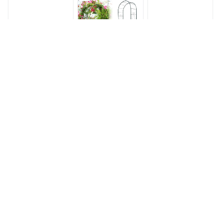
グ 目隠し 庭 簡易 ア
ニング用品 サイドラ
ー クレマチス 庭 フ
イアン製 薔薇アーチ
ティス アイアン製
ラワーアレンジ ロー
つるバラ 花立て 花
花立て 花台 庭園 花
ズ 蔦 パーゴラ 庭 栽
台 庭園 花壇 フラワ
壇 フラワーアーチ
培家庭菜園 エクステ
ーアーチ かわいい
おしゃれ インテリア
リア 花立て アイア
）
家具と雑貨 L ikea i
ンアーチ用品
薔薇 ガーデニング
GAR000048
【楽天ランキング獲
【◆P10倍】フラワ
【楽天ランキング獲
得！】 フラワーアー
ーアーチ ローズアー
得！】 フラワーアー
チ ローズアーチ ガ
チ ガーデンアーチ
チ ローズアーチ ガ
ーデンアーチ 日本製
日本製 小林金物
ーデンアーチ 日本製
37,501円
12,280円
23,095円
小林金物 No.219 園
No.216 園芸 ガーデ
小林金物 No.217 園
芸 ガーデニング用品
ニング用品 ガーデン
芸 ガーデニング用品
ガーデン ファニチャ
ファニチャー 薔薇ア
ガーデン ファニチャ
ー 薔薇アーチ 外 園
ーチ 外 園芸用品 つ
ー 薔薇アーチ 外 園
芸用品 つるバラ ア
るバラ アーチ ガー
芸用品 つるバラ ア
ーチ ガーデニング
デニング 花立て 花
ーチ ガーデニング
花立て 花台 庭園 花
台 庭園 花壇 おしゃ
花立て 花台 庭園 花
壇 おしゃれ
れ
壇 おしゃれ
【楽天ランキング獲
アーチ バラアーチ
フラワーアーチ 結婚
得！】 フラワーアー
ガーデンアーチ ロー
式 ガーデンアーチ
チ ローズアーチ ガ
ズアーチ バラ つる
バラアーチ ローズア
ーデンアーチ 日本製
ミニバラ クレマチス
ーチ パーゴラ 屋外
24,514円
7,280円
40,796円
小林金物 No.218 園
ホワイト ブラック
アイアン 鉄製 大型