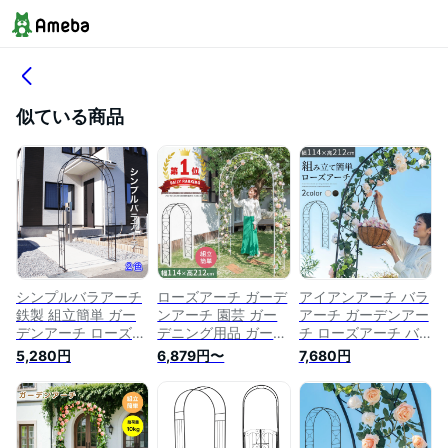
似ている商品
シンプルバラアーチ
ローズアーチ ガーデ
アイアンアーチ バラ
鉄製 組立簡単 ガー
ンアーチ 園芸 ガー
アーチ ガーデンアー
デンアーチ ローズア
デニング用品 ガーデ
チ ローズアーチ バ
ーチ クレマチスアー
ン ファニチャー ア
ラ クレマチス アー
5,280円
6,879円〜
7,680円
チ ガーデニング用品
イアン製 薔薇アーチ
チ ホワイト ブラッ
園芸用品 花立て 庭
外 園芸用品 つるバ
ク 園芸 ガーデニン
園 フラワーアーチ
ラ アーチ ガーデニ
グ用品 アイアン製
ング 花立て 花台 庭
外園芸用品 花立て
園 花壇 フラワーア
花台 庭園 花壇 フラ