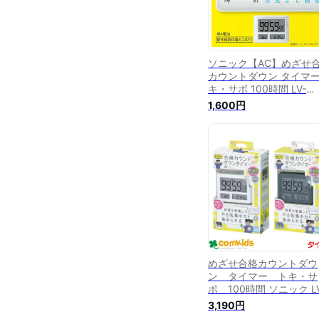
ソニック【AC】めざせ
カウントダウン タイマー
キ・サポ 100時間 LV-
3457-GL（グレー）★【
1,600円
つの機能】
めざせ合格カウントダウ
ン タイマー トキ・サ
ポ 100時間 ソニック LV
3457 時計 タイマー 1
3,190円
時間 受験勉強