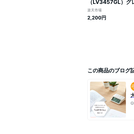
（LV3457GL
ー タイマー式勉強
楽天市場
2,200円
この商品のブログ