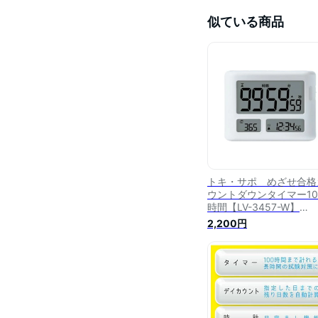
似ている商品
トキ・サポ めざせ合格
ウントダウンタイマー10
時間【LV-3457-W】
(LV3457W) ホワイト 
2,200円
タルタイマー リビング
習にピッタリ!/学習タイ
ー タイマー式勉強法 
ニック sonic