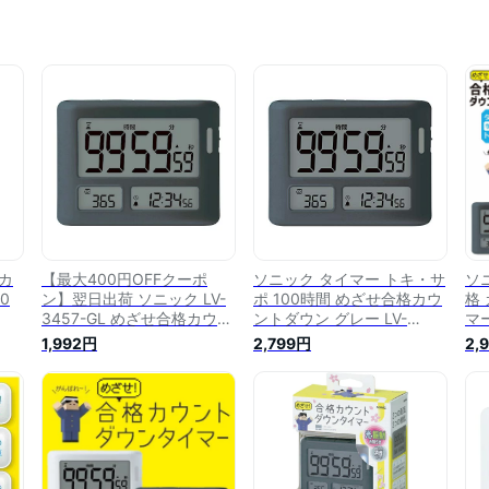
カ
【最大400円OFFクーポ
ソニック タイマー トキ・サ
ソ
0
ン】翌日出荷 ソニック LV-
ポ 100時間 めざせ合格カウ
格
3457-GL めざせ合格カウン
ントダウン グレー LV-
マー
デジ
トダウン タイマー トキ・サ
3457-GL
ワイ
1,992円
2,799円
2,
学
ポ 1 LV3457GL 100時間 グ
ビ
マ
レー 4970116050199
マ
ソ
sonic 合格カウントダウンタ
イマーグレー