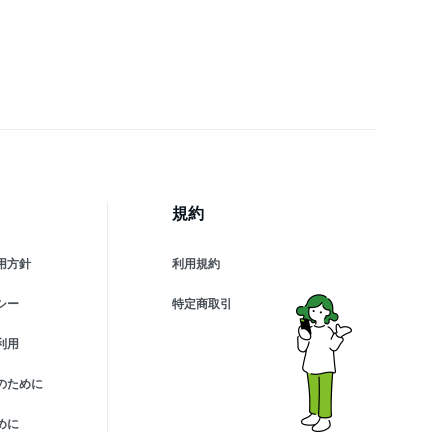
規約
用方針
利用規約
シー
特定商取引
利用
のために
めに