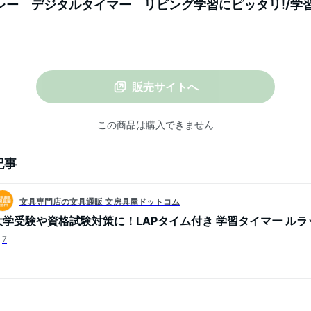
）グレー デジタルタイマー リビング学習にピッタリ!/学
 ソニック sonic
販売サイトへ
この商品は購入できません
記事
文具専門店の文具通販 文房具屋ドットコム
大学受験や資格試験対策に！LAPタイム付き 学習タイマー ルラ
7