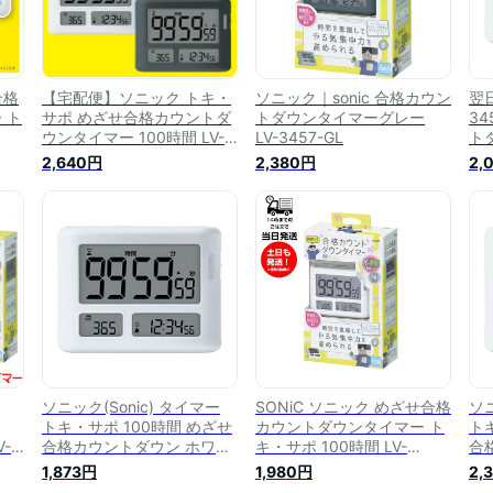
合格
【宅配便】ソニック トキ・
ソニック｜sonic 合格カウン
翌日
 ト
サポ めざせ合格カウントダ
トダウンタイマーグレー
3
ウンタイマー 100時間 LV-
LV-3457-GL
ト
3
3457 リビング学習
ポ 
2,640円
2,380円
2,
ワイ
s
イ
ソニック(Sonic) タイマー
SONiC ソニック めざせ合格
ソニ
トキ・サポ 100時間 めざせ
カウントダウンタイマー ト
ト
-
合格カウントダウン ホワイ
キ・サポ 100時間 LV-
合
00
ト LV-3457-W
3457-W ホワイト
ト 
1,873円
1,980円
2,