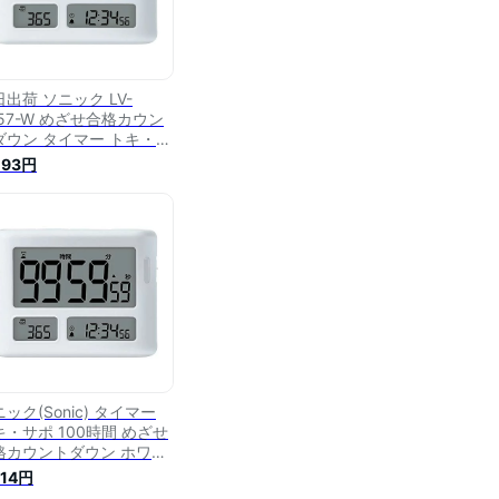
出荷 ソニック LV-
457-W めざせ合格カウン
ダウン タイマー トキ・サ
1 LV3457W 100時間 ホ
093円
ト 4970116050182
onic 合格カウントダウンタ
マーホワイト
ック(Sonic) タイマー
キ・サポ 100時間 めざせ
格カウントダウン ホワイ
LV-3457-W 送料無料
314円