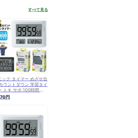
すべて見る
ニック タイマー めざせ合
 カウントダウン 学習タイ
 トキ サポ 100時間 ホ
ト グレー LV-3457 リ
970円
ング学習 自宅 勉強 タイ
ー