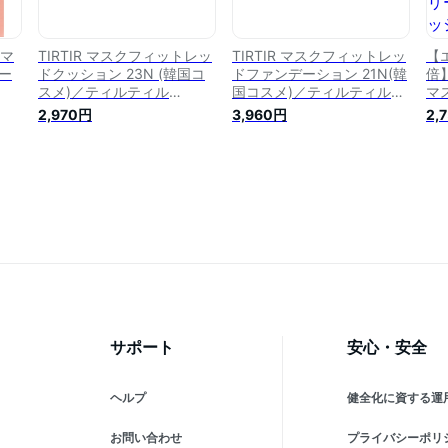
）マ
TIRTIR マスクフィットレッ
TIRTIR マスクフィットレッ
【
ー
ドクッション 23N (韓国コ
ドファンデーション 21N(韓
倍
スメ)／ティルティル
国コスメ)／ティルティル
マ
（TIRTIR）
（TIRTIR）
ン
2,970円
3,960円
2,
SP
2
ィ
ti
ト
ァ
サポート
安心・安全
ヘルプ
健全化に資する運
お問い合わせ
プライバシーポリ