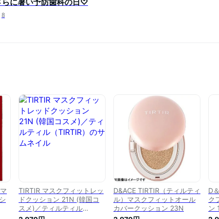
さらに暑い予防歯科の日♡
8
）マ
TIRTIR マスクフィットレッ
D&ACE TIRTIR（ティルティ
D
シ
ドクッション 21N (韓国コ
ル）マスクフィットオール
ク
スメ)／ティルティル
カバークッション 23N
ン 
（TIRTIR）
ク