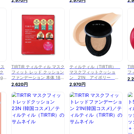
2,970円
2,970円
2,
ン 
マス
TIRTIR ティルティル マスク
ティルティル（TIRTIR）
TI
ク
フィット レッド クッション
マスクフィットクッショ
フ
g)
ファンデーション 本体 18g
ン 21N アイボリー
2,
ョン
21N
【18g】(ティルティル)
2,620円
2,970円
R