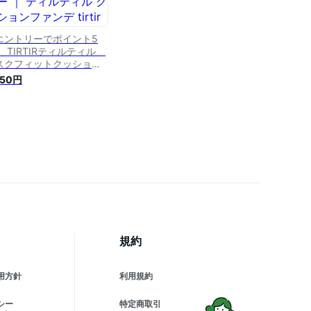
エントリーでポイント5
】 TIRTIRティルティル
スクフィットクッショ
 クリスタルメッシュ
750円
F50＋ PA＋＋＋＋ /
1N アイボリー ｜ ティルテ
ル クッションファンデ
rtir ファンデ マスクフィッ
クッション クッションフ
ンデーション
規約
用方針
利用規約
シー
特定商取引