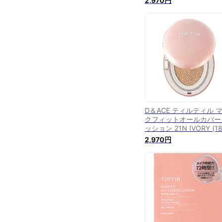
2,970円
D＆ACE ティルティル 
クフィットオールカバー
ッション 21N IVORY (18
SPF50+ PA+++ クッシ
2,970円
ファンデーション TIRTI