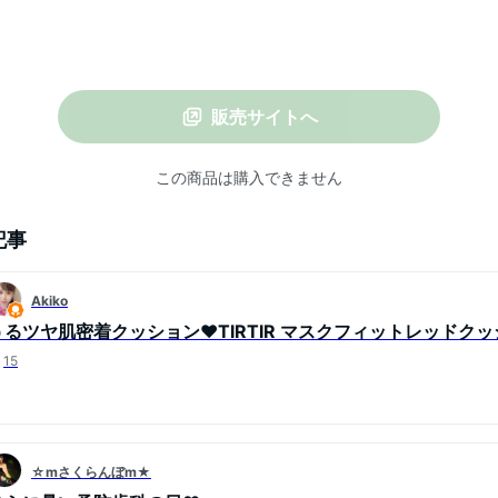
販売サイトへ
この商品は購入できません
記事
Akiko
うるツヤ肌密着クッション❤️TIRTIR マスクフィットレッドク
15
☆mさくらんぼm★