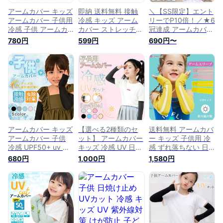
アームカバー キッズ
即納 送料無料 接触
＼【SS限定】エント
アームカバー 子供用
冷感 キッズ アーム
リーでP10倍！／★6
冷感 子供 アームカ
カバー ストレッチ
冠達成 アームカバー
バー 子供 冷感 アー
子供 日焼け防止 UV
子供 アームカバー
780円
599円
690円〜
ムカバー キッズ ジ
カット スポーツ 冷
キッズ 指穴タイプ
ュニア ベビー 赤ち
感 ひんやり 虫よけ
冷感 子供アームカバ
ゃん 子供 暑さ対策
虫刺され防止 涼しい
ー 虫よけ 日焼け防
虫除け 涼しい 吸収
クール キッズ 子供
止 子ども UVカット
速乾 UVカット 子供
用 男の子 女の子 紫
子供用 アームカバー
用アームカバー レジ
外線対策 高温 真夏
アームカバー おしゃ
ャー スポーツ アウ
猛暑 熱中症 暑さ対
れ 腕カバー 袖カバ
トドア キャンプ ひ
策 可愛い ロング 散
ースポーツ 男の子
んやり ストレッチ
歩 お出かけ キッズ
女の子 ひんやり 熱
公園遊び
アームカバー
中症
アームカバー キッズ
【選べる2種類のセ
送料無料 アームカバ
アームカバー 子供
ット】 アームカバー
ー キッズ 子供用 冷
冷感 UPF50+ uv 涼
キッズ 冷感 UV 日焼
感 ずれ落ちない 日
しい 虫よけ 日焼け
け 指穴タイプ 筒状
焼け防止 UV 紫外線
680円
1,000円
1,580円
防止 アームカバー
タイプ アームカバー
対策 可愛いアームカ
子ども UVカット率
子供 冷感 子供アー
バー ひんやり クー
99.9％ 腕カバーキッ
ムカバー 虫よけ 日
ル 接触冷感 涼しい
ズベビー 子供用 子
焼け防止 アームカバ
UVアームカバー 男
ども用 吸水 速乾 お
ー 子ども UVカット
の子 女の子 小学生
しゃれ アームカバー
uv 涼しい おしゃれ
部活 冷感アームカバ
スポーツ 涼しい ク
腕カバー スポーツ
ー 吸汗速乾 3-12歳