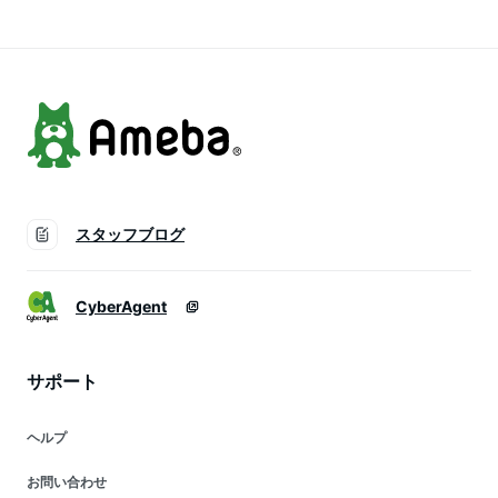
暑 熱中症 暑さ対策
愛い 綿絹 無地 暑さ
日々の定番 卒園 バ
対策
レンタイン
スタッフブログ
CyberAgent
サポート
ヘルプ
お問い合わせ