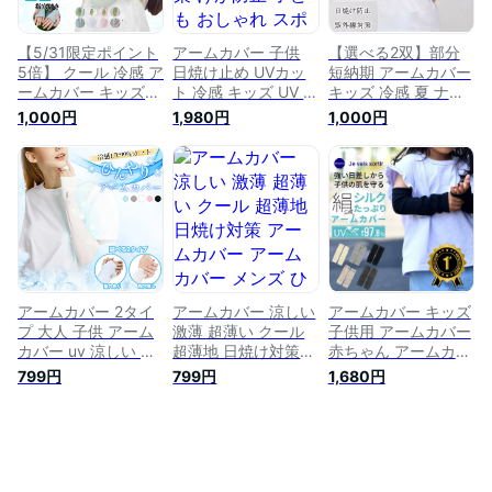
ール 男の子 女の子
涼しい クール 男の
子供 日焼け防止
紫外線対策 遮光 お
子 女の子紫外線対策
しゃれ 夏用
日本製
【5/31限定ポイント
アームカバー 子供
【選べる2双】部分
5倍】 クール 冷感 ア
日焼け止め UVカッ
短納期 アームカバー
ームカバー キッズ
ト 冷感 キッズ UV 紫
キッズ 冷感 夏 ナチ
子供 アウトドア 腕
外線対策 けが防止
ュラル クール アー
1,000円
1,980円
1,000円
カバー 子供用 UVア
子ども おしゃれ ス
ムカバー uv 涼しい
ームカバー 熱中症
ポーツ 虫よけ 涼し
子供 腕カバー UV手
暑さ対策 uv 涼しい
い クール 男の子 女
袋 アームウォーマー
吸水 速乾 クール 男
の子 紫外線対策 ひ
UV対策 UVカット冷
の子 女の子 接触冷
んやり 高温 真夏 猛
感 紫外線カット 日
感 紫外線カット 日
暑 熱中症 暑さ対策
焼け対策 スポーツ
焼け対策 UVケア 日
ロング 伸縮生 高温
焼け防止 外遊び 猛
真夏 猛暑 熱中症 暑
暑
さ対策 男の子 女の
子可愛いカラフル
アームカバー 2タイ
アームカバー 涼しい
アームカバー キッズ
プ 大人 子供 アーム
激薄 超薄い クール
子供用 アームカバー
カバー uv 涼しい ク
超薄地 日焼け対策
赤ちゃん アームカバ
ール ひんやり タイ
アームカバー アーム
ー ベビー 子供 uvカ
799円
799円
1,680円
プ アームウォーマー
カバー メンズ ひん
ット uv対策 日焼け
UV対策 UVカット 冷
やり 5カラー UV対
対策 子ども ジュニ
感 紫外線カット 日
策 UVカット 冷感 紫
ア シルクコットン
焼け対策 スポーツ
外線カット スポーツ
シルクアームカバー
ロング 伸縮生 無地
男の子 女の子 アウ
機能性 高温 真夏 猛
トドア おしゃれ 可