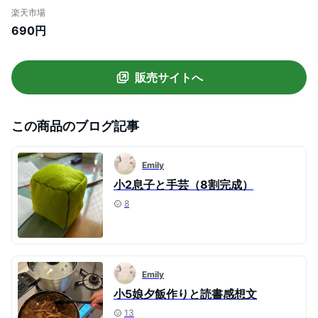
子供アームカバー 冷感 アームカバー 子ど
楽天市場
も UVカット 子供用 キッズ アームカバー
690円
おしゃれ スポーツ 涼しい クール 男の子 女
の子 紫外線対策 ひんやり 高温真夏 猛暑 熱
中症 暑さ対策
販売サイトへ
この商品のブログ記事
Emily
小2息子と手芸（8割完成）
8
Emily
小5娘夕飯作りと読書感想文
13