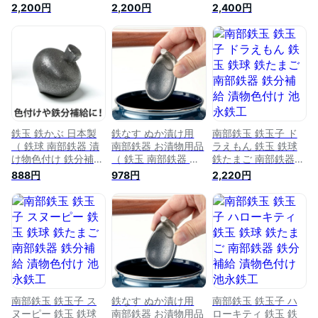
ご 漬け物色付け 鉄
ご 漬け物色付け 鉄
まご 漬け物色付け
2,200円
2,200円
2,400円
分 補給 漬物色付け
分 補給 漬物色付け
鉄分 補給 漬物色付
漬物色出し 漬け物色
漬物色出し 漬け物色
け 漬物色出し 漬け
出し キャラクター
出し キャラクター
物色出し キャラクタ
）【3980円以上送
）【3980円以上送
ー ）【3980円以上
料無料】
料無料】
送料無料】
鉄玉 鉄かぶ 日本製
鉄なす ぬか漬け用
南部鉄玉 鉄玉子 ド
（ 鉄球 南部鉄器 漬
南部鉄器 お漬物用品
ラえもん 鉄玉 鉄球
け物色付け 鉄分補給
（ 鉄玉 南部鉄器 鉄
鉄たまご 南部鉄器
漬物色付け 漬物色出
分補給 鉄玉子 鉄球
鉄分補給 漬物色付け
888円
978円
2,220円
し 漬け物色出し 漬
お鍋 ケトル やかん
池永鉄工
け物石 漬物石 黒豆
ヤカン 漬物 漬け物
4970825140013【送
ツヤ出し つや出し
色付け ツヤ出し つ
料無料】
色付け 漬物 漬け物
や出し ）
）
南部鉄玉 鉄玉子 ス
鉄なす ぬか漬け用
南部鉄玉 鉄玉子 ハ
ヌーピー 鉄玉 鉄球
南部鉄器 お漬物用品
ローキティ 鉄玉 鉄