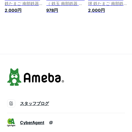
鉄たまご 南部鉄器
（ 鉄玉 南部鉄器 鉄
球 鉄たまご 南部鉄
鉄分補給 漬物色付け
分補給 鉄玉子 鉄球
器 鉄分補給 漬物色
2,000円
978円
2,000円
池永鉄工
お鍋 ケトル やかん
付け 池永鉄工
4970825122286【送
ヤカン 漬物 漬け物
4970825122293【送
料無料】
色付け ツヤ出し つ
料無料】
や出し ） 【39ショ
ップ】
スタッフブログ
CyberAgent