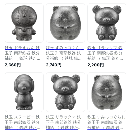
鉄玉 ドラえもん 鉄
鉄玉 すみっコぐらし
鉄玉 リラックマ 鉄
玉子 南部鉄器 鉄分
鉄玉子 南部鉄器 鉄
玉子 南部鉄器 鉄分
補給 （ 鉄球 鉄たま
分補給 （ 鉄球 鉄た
補給 （ 鉄球 鉄たま
ご 漬け物色付け 鉄
まご 漬け物色付け
ご 漬け物色付け 鉄
2,660円
2,740円
2,200円
分 補給 漬物色付け
鉄分 補給 漬物色付
分 補給 漬物色付け
漬物色出し 漬け物色
け 漬物色出し 漬け
漬物色出し 漬け物色
出し キャラクター
物色出し キャラクタ
出し キャラクター
）
ー ）
） 【39ショップ】
鉄玉 スヌーピー 鉄
鉄玉 リラックマ 鉄
鉄玉 すみっコぐらし
玉子 南部鉄器 鉄分
玉子 南部鉄器 鉄分
鉄玉子 南部鉄器 鉄
補給 （ 鉄球 鉄たま
補給 （ 鉄球 鉄たま
分補給 （ 鉄球 鉄た