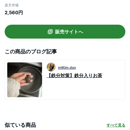
給 漬物色付け 漬物色出し 漬け物色出し キ
楽天市場
ャラクター ）
2,560円
販売サイトへ
この商品のブログ記事
miKim.day
【鉄分対策】鉄分入りお茶
似ている商品
すべて見る