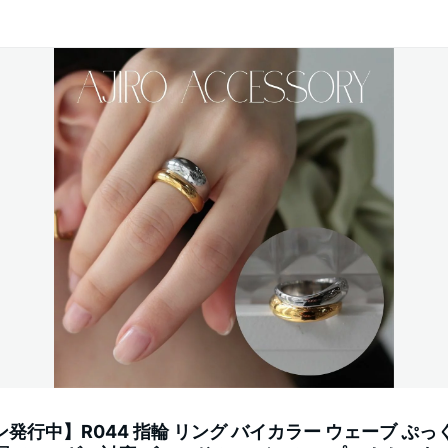
ン発行中】R044 指輪 リング バイカラー ウェーブ ぷっ