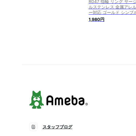
R047 指輪 リング サー
ルステンレス 金属アレ
ー対応 ゴールド シンプ
ぷっくり おしゃれ Ring
1,980円
フト プレゼント 女性 レ
ィース 付けっぱなし 錆
い ジュエリー
スタッフブログ