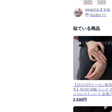
miraiのおすすめ
商品数
8,717
似ている商品
【35％OFFクーポン配
中】R048 指輪 リング 
ジカルステンレス 金属
ルギー対応 ぷっくり ウ
2,530円
ブ 高級感 シンプル おし
れ 付けっぱなし 錆びな
レディース 女性 ギフト 