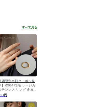
すべて見る
期間限定半額クーポン発
中】R064 指輪 サージカ
ステンレス リング 金属ア
ルギー対応 スリムリング
650円
ールド シルバー 華奢 高
え 上品 高級感 付けっぱ
し シンプル おしゃれ 女