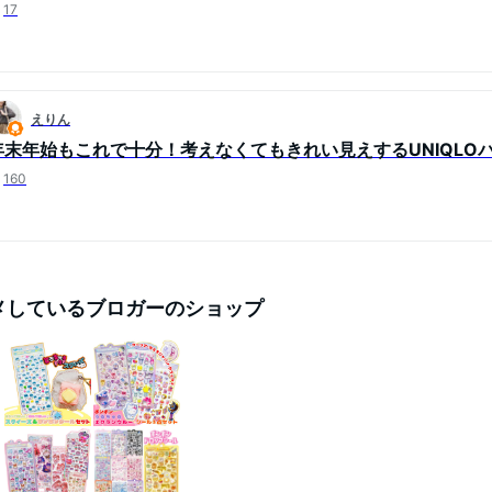
17
えりん
年末年始もこれで十分！考えなくてもきれい見えするUNIQLO
160
メしているブロガーのショップ