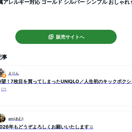
属アレルギー対応 ゴールド シルバー シンプル おしゃれ 
見え ギフト プレゼント
販売サイトへ
記事
えりん
待望！7枚目を買ってしまったUNIQLO／人生初のキックボクシ
171
am(あむ)
2026年もどうぞよろしくお願いいたします☺︎