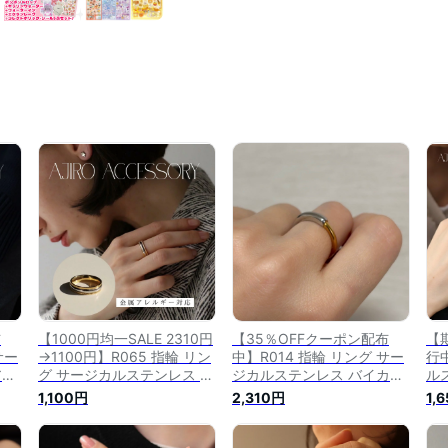
布
【1000円均一SALE 2310円
【35％OFFクーポン配布
【
サー
→1100円】R065 指輪 リン
中】R014 指輪 リング サー
行
アレ
グ サージカルステンレス 金
ジカルステンレス バイカラ
ル
ェー
属アレルギー対応 バイカラ
ー 2way ゴールド シルバー
レ
1,100円
2,310円
1,
ゃ
ー ゴールド シルバー シン
シンプル おしゃれ 金属アレ
ゴ
い
プル おしゃれ 個性 付けっ
ルギー対応 高級感 高見え
見
プ
ぱなし 高級感 高見え ギフ
個性 カジュアル 錆びない
な