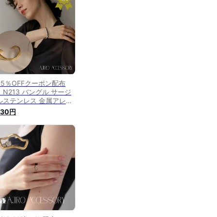
 レディース 人気 ジュエ
ー 高レビュー 6wx
35％OFFクーポン配布
】N213 バングル サージ
ルステンレス 金属アレル
ー対応 調節可能 ぷっくり
530円
級感 高見え 錆びない お
ゃれ 個性 シンプル ウェ
ブ レディース 女性 ギフ
 プレゼント デイリー 大
り 人気 高レビュー