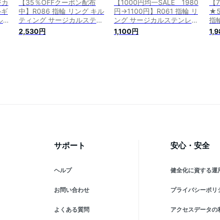
ジカ
【35％OFFクーポン配布
【1000円均一SALE 1980
【7
ルギ
中】R086 指輪 リング キル
円→1100円】R061 指輪 リ
★5
ル
ティング サージカルステン
ング サージカルステンレス
指
 ギ
レス 金属アレルギー対応 シ
金属アレルギー対応 マット
コ
2,530円
1,100円
1,
デ
ンプル スリム おしゃれ 高
ゴールド ぷっくり おしゃれ
ム
びな
見え 上品 高級感 女性 レデ
華奢 個性 合わせやすい シ
テ
ィース ギフト プレゼント
ンプル 高見え 上品 付けっ
応
accessory
ぱなし 錆びない ギフト プ
ピ
レゼント ジュエリー 6qf
大
ト 
サポート
安心・安全
ヘルプ
健全化に資する運
お問い合わせ
プライバシーポリ
よくある質問
アクセスデータの