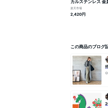
カルステンレス 金
っぱなし 高級感 高
楽天市場
2,420円
この商品のブログ