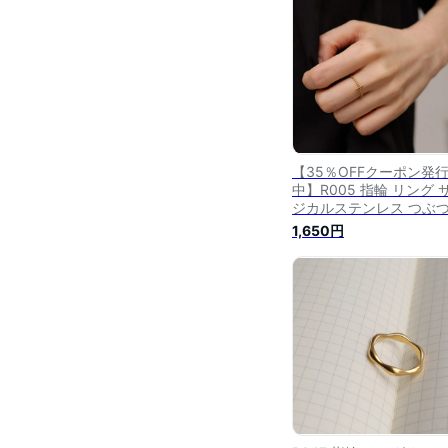
レゼント ゴールド シル
重ね付け デイリー 上品 
人
【35％OFFクーポン発
中】R005 指輪 リング 
ジカルステンレス つぶ
クロス ステンレス316L 
1,650円
ールド 華奢 高見え 上品
ジュアル おしゃれ シン
金属アレルギー対応 女性
ディース 付けっぱなし 
ト プレゼント accessor