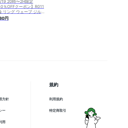
/19 20時〜2H限定
0％OFFクーポン】R011
輪 リング ウェーブ ジル
ニア ゴールド 華奢 スリ
980円
 レディース サージカルス
ンレス 金属アレルギー対
 付けっぱなし 重ね付け
ンキー シンプル おしゃれ
人 上品 高見え 人気 ギフ
プレゼント accessory
規約
用方針
利用規約
シー
特定商取引
利用