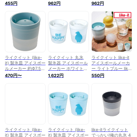
国工業所 STK-06
STK-06L【大きい丸
STK-06L【大きい丸
455円
962円
962円
氷が作れる製氷器 ロ
氷が作れる製氷器 ロ
ックアイスにぴった
ックアイスにぴった
りの直径6cm 俺の丸
りの直径6cm 俺の丸
氷 IceBall LikeIt
氷 IceBall LikeIt
Like-It 吉川国工業】
Like-It 吉川国工業】
ライクイット (like-
ライクイット 丸氷
ライクイット like-it
it) 製氷皿 アイスボー
製氷器 アイスボール
アイスボールメーカ
ルメーカー 約Ф7.5×
メーカー ホワイト2
ー ライトブルー like
高7.5cm ライトブル
個セット STK-
it 49-41860-
470円〜
1,622円
550円
ー 日本製 STK-06L
06L【大きい丸氷が
116875 製氷器 丸氷
累計販売数200万個
作れる製氷器 ロック
60mm 新生活
突破 丸氷 製氷器 人
アイスにぴったりの
気
直径6cm 俺の丸氷
IceBall LikeIt Like-It
吉川国工業 プレゼン
ト 贈り物】
ライクイット (like-
ライクイット (like-
like-itライクイット
it) 製氷皿 アイスボー
it) 製氷皿 アイスボー
でっかい!俺の丸氷 4