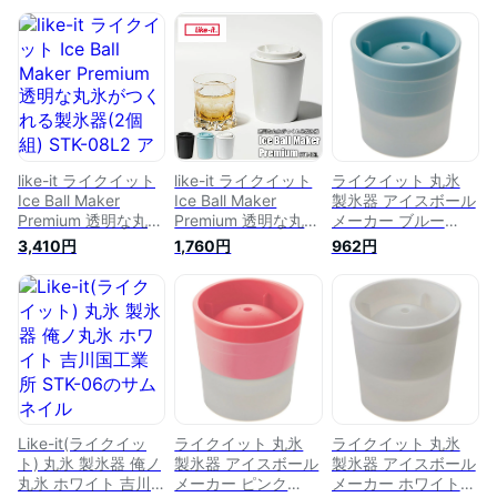
like-it ライクイット
like-it ライクイット
ライクイット 丸氷
Ice Ball Maker
Ice Ball Maker
製氷器 アイスボール
Premium 透明な丸氷
Premium 透明な丸氷
メーカー ブルー
がつくれる製氷器(2
がつくれる製氷器
STK-06L【大きい丸
3,410円
1,760円
962円
個組) STK-08L2 ア
STK-08L アイスボー
氷が作れる製氷器 ロ
イスボールメーカー
ルメーカー 丸形製氷
ックアイスにぴった
丸形製氷器 ボール氷
器 ボール氷 透明氷
りの直径6cm 俺の丸
透明氷 柔らか素材
柔らか素材
氷 IceBall LikeIt
Like-It 吉川国工業】
Like-it(ライクイッ
ライクイット 丸氷
ライクイット 丸氷
ト) 丸氷 製氷器 俺ノ
製氷器 アイスボール
製氷器 アイスボール
丸氷 ホワイト 吉川
メーカー ピンク
メーカー ホワイト