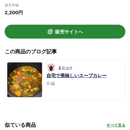
丸氷 STK-06L 4P 4941860118510
楽天市場
2,200円
販売サイトへ
この商品のブログ記事
まりっぺ
自宅で美味しいスープカレー
66
似ている商品
すべて見る