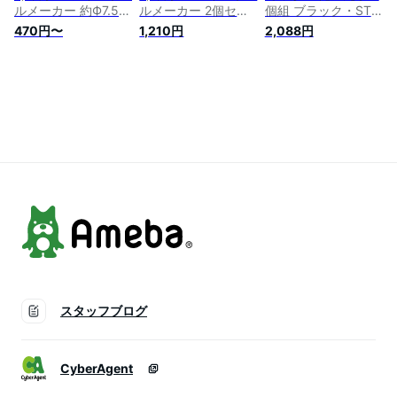
ルメーカー 約Ф7.5×
ルメーカー 2個セッ
個組 ブラック・STK-
高7.5cm ホワイト 日
ト 約Ф7.5×高7.5cm
06BK
470円〜
1,210円
2,088円
本製 STK-06L 累計
ライトブルー 日本製
販売数200万個突破
STK-06L 2P 累計販
丸氷 製氷器 人気
売数200万個突破 丸
氷 製氷器 人気
スタッフブログ
CyberAgent