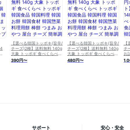
料理 デサンジャパン
【選べる韓国トッポキ(旨辛/
【選べる韓国トッポキ(旨辛/
【
4
チーズ)2種】送料無料 140g
チーズ)2種】送料無料 140g
チ
ッ
大象 トッポギ 食べくらべ
大象 トッポギ 食べくらべ
お
国
トッポギ 韓国食品 韓国料理
トッポギ 韓国食品 韓国料理
料無
390円〜
480円〜
1,
お
韓国お餅 韓国食材 韓国惣菜
韓国お餅 韓国食材 韓国惣菜
食
ト
料理用餅 棒餅 つまみ おや
料理用餅 棒餅 つまみ おや
品
プ
つ 屋台 チーズ 簡単調理 デ
つ 屋台 チーズ 簡単調理 デ
食
ン
サンジャパン
サンジャパン
餅
ズ
サポート
安心・安全