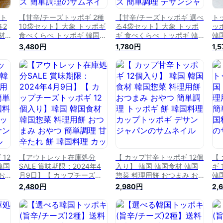
 ト
【甘辛/チーズトッポギ 2種
【甘辛/チーズトッポギ 選べ
ト
各2
10袋セット】大象 トッポギ
る4袋セット】大象 トッポ
ッ
材
食べくらべ トッポギ 韓国食
ギ 食べくらべ トッポギ 韓
韓
まみ
品 韓国料理 韓国お餅 韓国
国食品 韓国料理 韓国お餅
お
3,480円
1,780円
1,
れ
食材 韓国惣菜 料理用餅 棒
韓国食材 韓国惣菜 料理用餅
甘
餅 つまみ おやつ 屋台 チー
棒餅 つまみ おやつ 屋台 チ
ズ 簡単調理
ーズ 簡単調理 デサンジャパ
ン
12
【アウトレット在庫処分
【 カップ甘辛トッポギ 12個
【
韓国
SALE 賞味期限：2024年4
入り】 韓国 韓国食材 韓国
ギ
お
月9日】【 カップチーズト
惣菜 料理用餅 おつまみ お
韓
餅
ッポギ 12個入り】韓国 韓国
やつ 簡単調理 トッポギ 餅
お
2,480円
2,980円
2,
 ト
食材 韓国惣菜 料理用餅 お
韓国料理 カップトッポギ デ
餅
ン
つまみ おやつ 簡単調理 甘
サンジャパン
辛たれ 餅 韓国料理 カップ
トッポギ トッポギ 餅 韓国