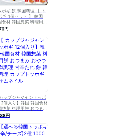
ッポギ 餅 韓国料理 【 ト
ポギ 4個セット 】 韓国
国食材 韓国惣菜 料理用餅
つまみ おやつ 簡単調理
576円
辛たれ
 カップジャジャントッポ
 12個入り】韓国 韓国食材
国惣菜 料理用餅 おつまみ
やつ 簡単調理 甘辛たれ
688円
 韓国料理 カップトッポギ