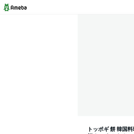
トッポギ 餅 韓国料