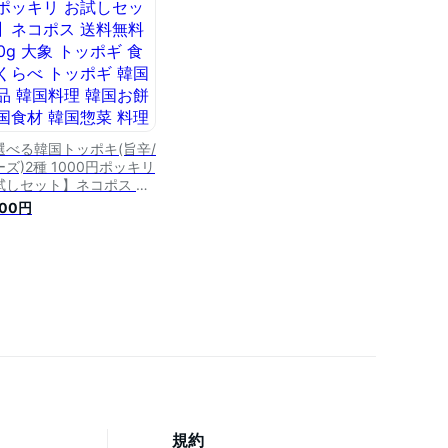
選べる韓国トッポキ(旨辛/
ーズ)2種 1000円ポッキリ
試しセット】ネコポス 送
料 140g 大象 トッポギ
000円
べくらべ トッポギ 韓国食
 韓国料理 韓国お餅 韓国
材 韓国惣菜 料理用餅 棒
 つまみ おやつ 屋台 チー
 簡単調理 デサンジャパン
規約