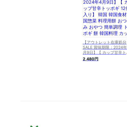
【アウトレット在庫処分
SALE 賞味期限：2024年
月9日】【 カップ甘辛ト
ポギ 12個入り】 韓国 韓
2,480円
食材 韓国惣菜 料理用餅 
つまみ おやつ 簡単調理 
ッポギ 餅 韓国料理 カッ
トッポギ デサンジャパ