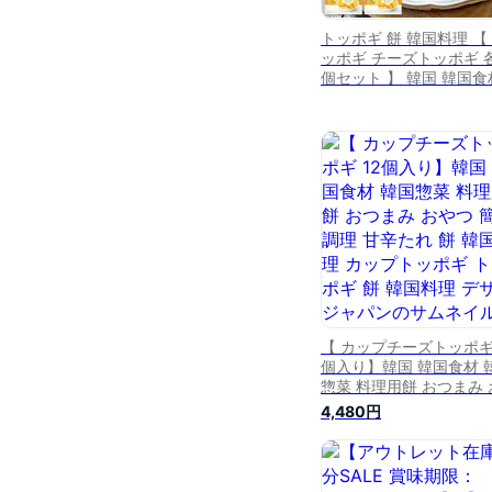
トッポギ 餅 韓国料理 【
ッポギ チーズトッポギ 
個セット 】 韓国 韓国食
韓国惣菜 料理用餅 おつ
おやつ 簡単調理 甘辛た
チーズ
【 カップチーズトッポギ 
個入り】韓国 韓国食材 
惣菜 料理用餅 おつまみ 
やつ 簡単調理 甘辛たれ 
4,480円
韓国料理 カップトッポギ
ッポギ 餅 韓国料理 デサ
ジャパン