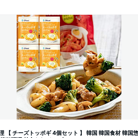
理 【 チーズトッポギ 4個セット 】 韓国 韓国食材 韓国