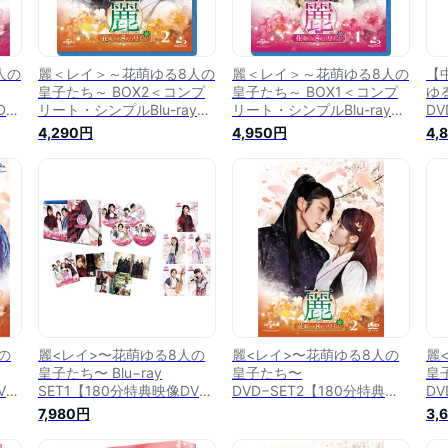
人の
麗＜レイ＞～花萌ゆる8人の
麗＜レイ＞～花萌ゆる8人の
【
皇子たち～ BOX2＜コンプ
皇子たち～ BOX1＜コンプ
ゆ
D
リート・シンプルBlu-ray
リート・シンプルBlu-ray
DV
ジュン
BOX＞【Blu-ray】 [ イ・ジ
BOX＞【Blu-ray】 [ イ・ジ
像D
4,290円
4,950円
4,
ュンギ ]
ュンギ ]
付
ン
の
麗<レイ>〜花萌ゆる8人の
麗<レイ>〜花萌ゆる8人の
麗
皇子たち〜 Blu−ray
皇子たち〜
皇
VD
SET1【180分特典映像DVD
DVD−SET2【180分特典映
DV
付】
像DVD付】(お試しBlu−ray
像D
7,980円
3,
付き)
付き