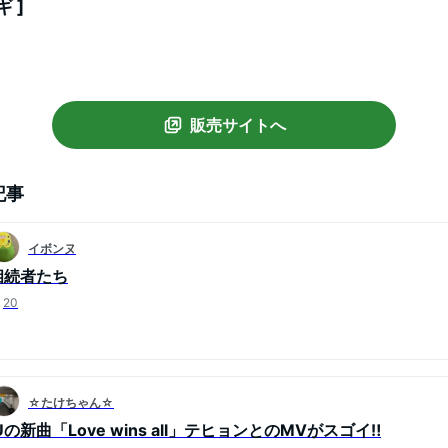
 ]
販売サイトへ
記事
イボンヌ
相続者たち
20
☆たけちゃん☆
Uの新曲「Love wins all」テヒョンとのMVがスゴイ‼️