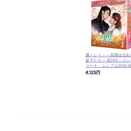
麗＜レイ＞～花萌ゆる8
皇子たち～ BOX2＜コン
リート・シンプルDVD-B
シリーズ＞【期間限定生
4,125円
産】 [ イ・ジュンギ ]