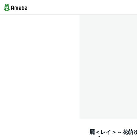
麗＜レイ＞～花萌ゆる8