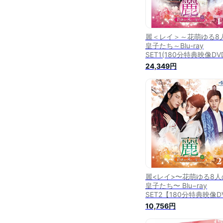
麗＜レイ＞～花萌ゆる8
皇子たち～Blu-ray
SET1(180分特典映像DV
付)【Blu-ray】 [ イ・
24,349円
ギ ]
麗<レイ>〜花萌ゆる8人
皇子たち〜 Blu−ray
SET2【180分特典映像D
付】
10,756円