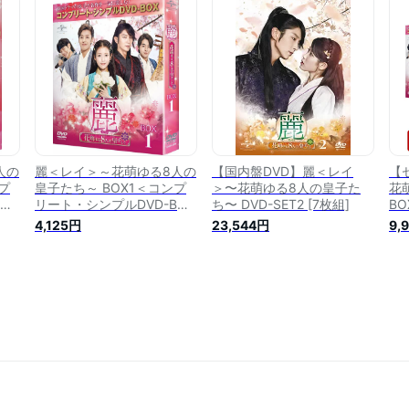
人の
麗＜レイ＞～花萌ゆる8人の
【国内盤DVD】麗＜レイ
【
プ
皇子たち～ BOX1＜コンプ
＞〜花萌ゆる8人の皇子た
花
OX
リート・シンプルDVD-BOX
ち〜 DVD-SET2 [7枚組]
B
シリーズ＞【期間限定生
ー
4,125円
23,544円
9,
産】 [ イ・ジュンギ ]
リ
イ