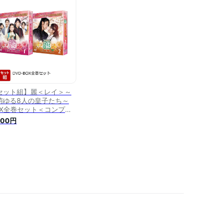
セット組】麗＜レイ＞～
萌ゆる8人の皇子たち～
OX全巻セット＜コンプリ
ト・シンプルDVD-BOXシ
900円
ーズ＞【期間限定生産】 [
・ジュンギ ]