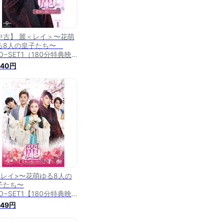
中古】 麗＜レイ＞〜花萌
る8人の皇子たち〜
D−SET1（180分特典映
VD付）（お試しBlu−ray
840円
き）／イ・ジュンギ,IU,カ
・ハヌル
<レイ>〜花萌ゆる8人の
子たち〜
D−SET1【180分特典映
VD付】(お試しBlu−ray
649円
)