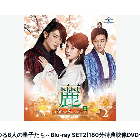
人の皇子たち～Blu-ray SET2(180分特典映像DVD付