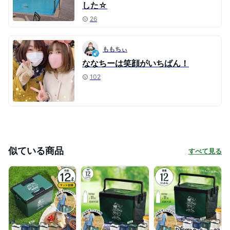
した☆
26
ももちぃ
ななちーは笑顔がいちばん！
102
似ている商品
すべて見る