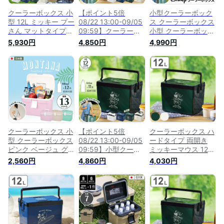
クーラーボックス 小
【ポイント5倍
小型クーラーボック
型 12L ミッキー プー
08/22 13:00-09/05
ス クーラーボックス
さん マットタイプ
09:59】クーラーボ
小型 クーラーボック
幅28 奥行17.5 高さ
ックス 小型 両開き
ス ディズニー クー
5,930円
4,850円
4,990円
21cm アイボリー/グ
クーラーボックス デ
ラーボックス ミッキ
リーン/ホワイト/ブ
ィズニー ミッキー
ー 12L ミッキー 小型
ルー両開き ショルダ
12L ショルダーベル
クーラーBOX ミッキ
ーベルト付き クーラ
ト付き アイボリー/
ーマウス クーラーバ
ーバッグ ショルダー
グリーン/ホワイト/
ッグ ランチボックス
保冷ボックス お弁当
ブルー 光沢タイプ
クーラー 保冷 冷蔵
保冷バック
幅28 奥行17.5 高さ
ドリンク ペットボ
21cm クーラーバッ
グ ショルダ
クーラーボックス 小
【ポイント5倍
クーラーボックス ハ
型 クーラーボックス
08/22 13:00-09/05
ードタイプ 両開き
ピンク ベージュ グ
09:59】小型クーラ
ミッキーマウス 12L
リーン 13L 幅36×奥
ーボックス クーラー
YAMA （ 保冷 クー
2,560円
4,860円
4,030円
行28.9×高さ27.3cm
ボックス 小型 クー
ラーバッグ アウトド
クーラーバッグ ショ
ラーボックス ディズ
ア用品 12リットル
ルダー 保冷ボックス
ニー クーラーボック
クーラーBOX アウト
小型クーラーボック
ス ミッキー 12L ミッ
ドア キャラクター
ス 保冷バッグ 弁当
キー 小型 クーラー
ミッキー かわいい
アウトドア用品 保冷
BOX ミッキーマウス
おしゃれ ホワイト
ランチボックス 飲み
クーラーバッグ ラン
）