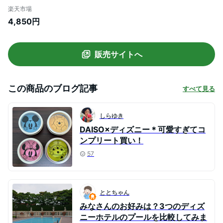
ルト付き ブルー ホワイト グリーン アイボ
楽天市場
リー 12L 幅28×奥行17.5×高さ21cm クー
4,850円
ラーバッグ ショルダー 保冷ボックス お弁
当 保冷バッグ キャラクター ミッキーマウ
ス
販売サイトへ
この商品のブログ記事
すべて見る
しらゆき
DAISO×ディズニー＊可愛すぎてコ
ンプリート買い！
57
ととちゃん
みなさんのお好みは？3つのディズ
ニーホテルのプールを比較してみま