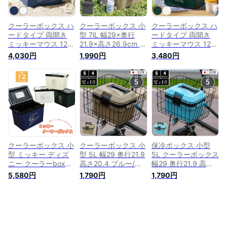
物 アウトドア ピク
チボックス クーラー
ニック
保冷 冷蔵 ド
クーラーボックス ハ
クーラーボックス 小
クーラーボックス ハ
ードタイプ 両開き
型 7lL 幅29×奥行
ードタイプ 両開き
ミッキーマウス 12L
21.9×高さ26.9cm サ
ミッキーマウス 12L
UMI （ クーラーBOX
ンドベージュ/グレー
YAMA （ 保冷 クー
4,030円
1,990円
3,480円
アウトドア BBQ 12
クーラーバッグ ショ
ラーバッグ アウトド
リットル 保冷 クー
ルダー 保冷ボックス
ア用品 12リットル
ラーバッグ アウトド
小型クーラーボック
クーラーBOX アウト
ア用品 キャラクター
ス 保冷バッグ 弁当
ドア キャラクター
ミッキー かわいい
アウトドア用品 保冷
ミッキー かわいい
おしゃれ ホワイト
ランチボックス 釣り
おしゃれ ホワイト
）
キャンプ クーラー
） 【39ショップ】
BOX おしゃれ 部活
子供
クーラーボックス 小
クーラーボックス 小
保冷ボックス 小型
型 ミッキー ディズ
型 5L 幅29 奥行21.9
5L クーラーボックス
ニー クーラーbox
高さ20.4 ブルー/サ
幅29 奥行21.9 高さ
12L キャラクター か
ンドベージュ クーラ
20.4 ブルー/サンド
5,580円
1,790円
1,790円
わいい 保冷バッグ
ーバッグ 保冷ボック
ベージュ クーラーバ
アウトドア
ス 小型クーラーボッ
ッグ 小型クーラーボ
クス 保冷バッグ 部
ックス 保冷バッグ
活 弁当 アウトドア
部活 弁当 アウトド
用品 保冷 ランチボ
ア用品 保冷 ランチ