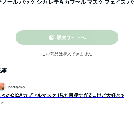
k レチノール パック シカ レチA カプセル マスク フェイス 
スクラブ CICA レチノール 保湿 弾力 敏感肌 乾燥肌 毛
販売サイトへ
この商品は購入できません
記事
haruyokoi
久々のCICAカプセルマスク‼️見た目凄すぎる…けど大好き✨
21