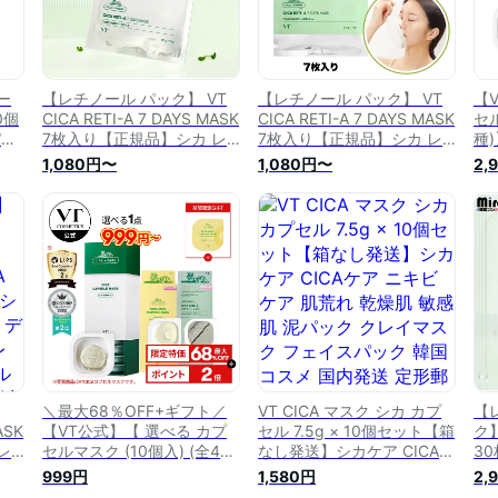
ー
【レチノール パック】 VT
【レチノール パック】 VT
【
0個
CICA RETI-A 7 DAYS MASK
CICA RETI-A 7 DAYS MASK
セル
パッ
7枚入り【正規品】シカ レ
7枚入り【正規品】シカ レ
種
ラブ
チA セブンデイズ マスク シ
チA セブンデイズ マスク シ
ク
1,080円〜
1,080円〜
2,
ートマスク 顔 パック デイ
ートマスク 顔 パック デイ
パッ
容成
リーマスク CICA レチノー
リーマスク CICA レチノー
ヒ
い
ル バクチオール パック 高
ル バクチオール パック 高
ー
角
保湿 ハリ 弾力 エイジング
保湿 ハリ 弾力 エイジング
と
コ
ケア レチノール 化粧品 シ
ケア レチノール 化粧品 シ
ア
カマスク
カマスク
国
＼最大68％OFF+ギフト／
VT CICA マスク シカ カプ
【
ASK
【VT公式】【 選べる カプ
セル 7.5g × 10個セット【箱
ク】
レ
セルマスク (10個入) (全4
なし発送】シカケア CICAケ
3
 シ
種)】 フェイスパック マス
ア ニキビケア 肌荒れ 乾燥
チ
999円
1,580円
2,
イ
ク パック 泥パック クレイ
肌 敏感肌 泥パック クレイ
A 