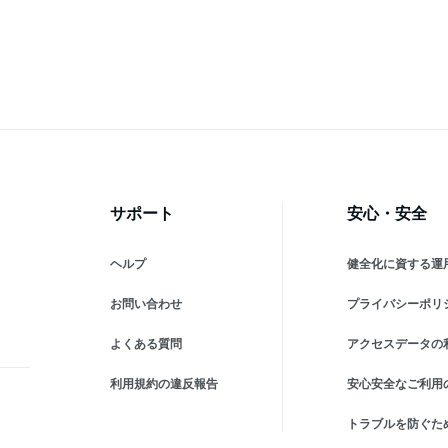
ー
パック CICA シカ ビタミン
マスク フェイスパック 韓国
ク
高
レチノール コラーゲン 保湿
コスメ 国内発送 定形郵便
力
グ
しっとり 敏感肌 乾燥肌 毛
送料無料
ア
穴ケア 角質ケア トラブル肌
ッ
韓国 コスメ 顔 肌 スキンケ
ク
ア
サポート
安心・安全
ヘルプ
健全化に資する運
お問い合わせ
プライバシーポリ
よくある質問
アクセスデータの
利用規約の違反報告
安心安全なご利用
トラブルを防ぐた