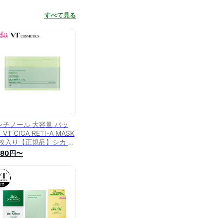
すべて見る
レチノール 大容量 パッ
VT CICA RETI-A MASK
0枚入り【正規品】シカ レ
ノール バクチオール レチ
980円〜
容液 セラム CICA ツボ
サ べたつかない 保湿 弾
 皮脂 毛穴 エイジングケ
 高保湿 集中ケア レチパ
ク フェイスパック 顔パッ
 レチAマスク