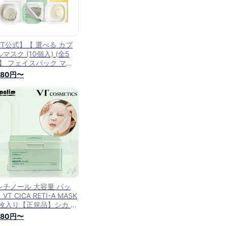
VT公式】【 選べる カプ
マスク (10個入) (全5
)】 フェイスパック マス
 パック 泥パック クレイ
980円〜
ク CICA シカ スーパー
アルロン ビタミン レチノ
ル コラーゲン 保湿 しっ
り 敏感肌 乾燥肌 毛穴ケ
 角質ケア トラブル肌 韓
 コスメ スキンケア 顔 肌
レチノール 大容量 パッ
VT CICA RETI-A MASK
0枚入り【正規品】シカ レ
ノール バクチオール レチ
980円〜
美容液 セラム CICA ツボ