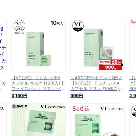
【VT公式】【 シカ レチA
＼48%OFF+ポイント2倍／
【
 10
カプセル マスク (10個入) 】
【VT公式】【 シカ レチA
ク】
フェイスパック マスク パッ
カプセル マスク (10個入) 】
3
式
ク クリームマスク 泥パック
フェイスパック パック クリ
チ
3,190円
999円
2,
パッ
クレイパック スクラブ
ームマスク 泥パック クレイ
A美
ブ
CICA レチノール 保湿 弾力
パック スクラブ CICA レチ
ク
ェ
もっちり 敏感肌 乾燥肌 毛
ノール 保湿 皮脂 敏感肌 乾
力
クマ
穴ケア 角質ケア 老廃物 黒
燥肌 毛穴ケア 角質 老廃物
ア
乾燥
ずみ スキンケア エイジング
黒ずみ スキンケア エイジン
ッ
ケア 韓国 コスメ 肌
グケア 韓国 コスメ 肌_SS
ク