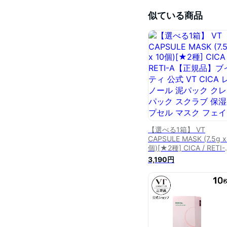
似ている商品
【選べる1箱】 VT
CAPSULE MASK (7.5g x
個)[★2種] CICA / RETI-
A【正規品】ブイティ 公
3,190円
VT CICA レチノール 泥
ク クレイパック スクラ
保湿 カプセル マスク フ
イスパック マスク パッ
スク 保湿 弾力 敏感肌 
肌 毛穴ケア 角質ケア