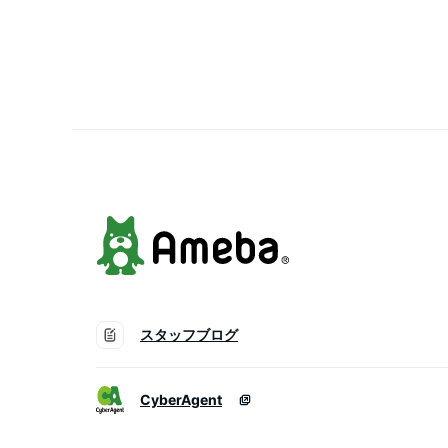
リーマスク CICA レチノ
ル バクチオール パック 
保湿 ハリ 弾力 エイジン
ケア 肌荒れ 肌キメ
スタッフブログ
CyberAgent