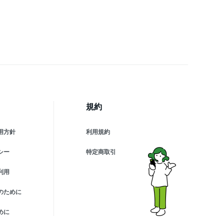
サ べたつかない 保湿 弾
 皮脂 毛穴 エイジングケ
 高保湿 集中ケア レチパ
ク フェイスパック 顔パッ
規約
用方針
利用規約
シー
特定商取引
利用
のために
めに