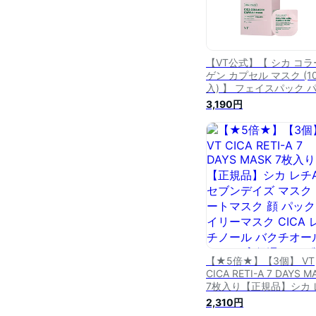
【VT公式】【 シカ コラ
ゲン カプセル マスク (1
入) 】 フェイスパック 
ク クリームマスク スク
3,190円
泥パック クレイパック
CICA 栄養 保湿 弾力 美
分 しっとり もちもち 潤
敏感肌 乾燥肌 毛穴ケア 
質ケア スキンケア 韓国 
スメ 化粧品 肌
【★5倍★】【3個】 VT
CICA RETI-A 7 DAYS M
7枚入り【正規品】シカ 
チA セブンデイズ マスク
2,310円
ートマスク 顔 パック デ