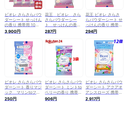
ビオレ さらさらパウ
花王 ビオレ さら
花王 ビオレ さらさ
ダーシート せっけん
さらパウダーシー
らパウダーシート せ
の香り 携帯用 10枚
ト せっけんの香
っけんの香り 携帯用
×10個セット
り 携帯用10枚入
10枚入
3,900円
287円
294円
ビオレ さらさらパウ
ビオレ さらさらパウ
ビオレ さらさらパウ
ダーシート 香りマジ
ダーシート ミントto
ダーシート アクアオ
ック マリンtoフロ
ベリーの香り 携帯用
アシスローズ 携帯用
ーラルの香り 携帯
(10枚入*3コセット)
10枚×12個
250円
906円
2,917円
用 10枚
【ビオレさらさらパ
ウダーシート】