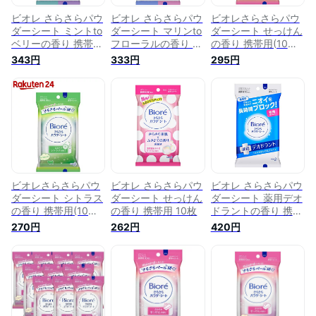
ビオレ さらさらパウ
ビオレ さらさらパウ
ビオレさらさらパウ
ダーシート ミントto
ダーシート マリンto
ダーシート せっけん
ベリーの香り 携帯用
フローラルの香り 携
の香り 携帯用(10枚
(10枚入)【ビオレさ
帯用(10枚入)【ビオ
入)【ビオレ】
343円
333円
295円
らさらパウダーシー
レさらさらパウダー
ト】
シート】
ビオレさらさらパウ
ビオレ さらさらパウ
ビオレ さらさらパウ
ダーシート シトラス
ダーシート せっけん
ダーシート 薬用デオ
の香り 携帯用(10枚
の香り 携帯用 10枚
ドラントの香り 携帯
入)【ビオレ】
用 10枚
270円
262円
420円