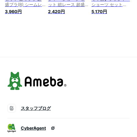
盛ブラ(R) シームレ
ット 総レース 超盛
ショーツ セット
ス ブラジャー&ショ
ブラ(R) ブラジャー&
Luster 超盛ブラ(R)
3,960円
2,420円
5,170円
ーツ(下着 レディー
ショーツ(下着 レデ
ブラジャー&ショー
ス 盛れる 盛ブラ 女
ィース 脇高ブラ 盛
ツ(下着 レディース
性 脇高 脇肉 脇高ブ
ブラ 女性 脇肉 脇高
脇高ブラ 盛ブラ 女
ラ 谷間 可愛い ブラ
背肉 谷間 可愛い ブ
性 脇肉 脇高 背肉 谷
ショーツ ブラセット
ラショーツ ブラセッ
間 可愛い ブラショ
セクシー 超盛りブラ
ト セクシー 超盛り
ーツ ブラセット セ
かわいい下着 響かな
ブラ レース 花柄 フ
クシー 超盛りブラ
い シンプル 可愛い
ラワー柄 パンティー
レース サテン パン
下着 シームレスブラ
スッキリ 上下 盛り
ティー スッキリ 上
パンツ)
レース
下 盛り)
スタッフブログ
CyberAgent