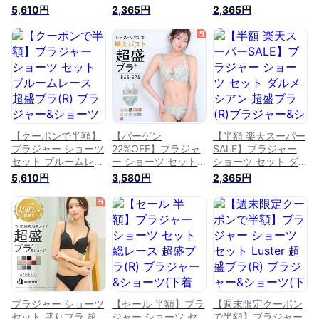
ス 超盛ブラ(R) ブラ
超盛ブラ(R) ブラジ
Flower 超盛ブラ(R)
5,610円
2,365円
2,365円
ジャー&ショーツ(下
ャー&ショーツ(下着
ブラジャー&ショー
着 レディース 盛れ
レディース 盛れる
ツ(下着 レディース
る 盛ブラ 脇肉 脇高
盛ブラ 女性 脇肉 脇
盛れる 盛ブラ 女性
谷間 可愛い ブラシ
高 谷間 可愛い ブラ
脇肉 脇高 谷間 可愛
ョーツ ブラセット
ショーツ ブラセット
い ブラショーツ ブ
セクシー 超盛りブラ
セクシー 超盛りブラ
ラセット セクシー
ブラジャーショーツ
響かない ブラジャー
シームレスブラ 超盛
チュール レース か
ショーツ 上下 ブラ
りブラ 響かない ブ
わいい下着 バスト
寄せ 盛れるブラ ブ
ラジャーショーツ 上
可愛い)
ラショーツ
下 ランジェリー
【クーポンで半額】
【バーゲン
【半額 楽天スーパー
ブラジャー ショーツ
22%OFF】ブラジャ
SALE】ブラジャー
セット ブルームレー
ー ショーツ セット
ショーツ セット ダ
ス 超盛ブラ(R) ブラ
プリンセスバスト 超
ルメシアン 超盛ブラ
5,610円
3,580円
2,365円
ジャー&ショーツ(下
盛ブラ(R) ブラジャ
(R)ブラジャー&ショ
着 レディース 脇高
ー&ショーツ(下着 レ
ーツ(下着 レディー
ブラ 盛ブラ 女性 脇
ディース 盛れる ブ
ス 盛れる 盛ブラ 脇
肉 脇高 背肉 谷間 可
ラ 女性 ブラショー
肉 脇高 谷間 可愛い
愛い ブラショーツ
ツ ブラ&ショーツセ
ブラショーツ ブラセ
ブラセット セクシー
ット ブラセット 脇
ット セクシー シー
超盛りブラ レース
肉 脇高 セクシー 超
ムレスブラ 超盛りブ
花柄 刺繍 パンティ
盛りブラ 谷間 かわ
ラ 響かない ブラジ
ー スッキリ 上下 盛
いい下着 寄せ 小胸
ャーショーツ 上下
り 盛れる
ランジェリー レース
ランジェリー
ブラジャー ショーツ
【セール 半額】ブラ
【週末限定クーポン
ブラ
セット 盛りブラ 超
ジャー ショーツ セ
で半額】ブラジャー