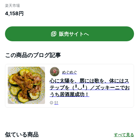
ラジャー&ハーフバックショーツ(下着 レ
楽天市場
ディース 盛れる 盛ブラ 脇肉 脇高 谷間 可
4,158円
愛い ブラショーツ ブラセット セクシー 超
盛りブラ ブラジャーショーツ 上下セット
フラワー クリスマス レ
販売サイトへ
この商品のブログ記事
めぐめぐ
心に太陽を、唇には歌を、体にはス
テップを（╹◡╹）／ズッキーニでお
うち居酒屋成功！
51
似ている商品
すべて見る