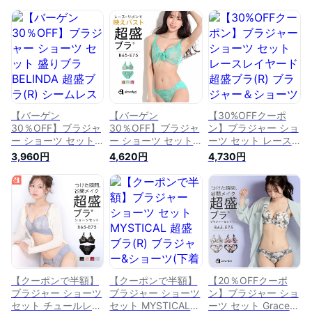
【バーゲン
【バーゲン
【30%OFFクーポ
30％OFF】ブラジャ
30％OFF】ブラジャ
ン】ブラジャー ショ
ー ショーツ セット
ー ショーツ セット
ーツ セット レース
盛りブラ BELINDA
プリンセスバスト 超
レイヤード 超盛ブラ
3,960円
4,620円
4,730円
超盛ブラ(R) シーム
盛ブラ(R) ブラジャ
(R) ブラジャー＆シ
レス ブラジャー&シ
ー&ショーツ(下着 レ
ョーツ(下着 レディ
ョーツ(下着 レディ
ディース 盛れる ブ
ース 盛れる ブラ 女
ース 盛れる 盛ブラ
ラ 女性 ブラショー
性 ブラショーツ ブ
女性 脇高 脇肉 脇高
ツ ブラ&ショーツセ
ラセット 脇高 脇肉
ブラ 谷間 可愛い ブ
ット ブラセット 脇
セクシー 超盛りブラ
ラショーツ ブラセッ
肉 脇高 セクシー 盛
盛れるブラ 谷間 超
ト セクシー 超盛り
ブラ 超盛りブラ 谷
盛 パンツ レース ラ
ブラ かわいい下着
間 かわいい下着 寄
ンジェリー ブラ&シ
ブラ&ショーツ ブラ
せ 上げ 小胸 ランジ
ョーツ 盛ブラ バ
【クーポンで半額】
【クーポンで半額】
【20％OFFクーポ
ショー
ェリー
ブラジャー ショーツ
ブラジャー ショーツ
ン】ブラジャー ショ
セット チュールレー
セット MYSTICAL
ーツ セット Grace