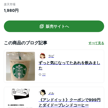
【M】【L】Tシャツカットソー トップス t
楽天市場
シャツ ボーダー 重ね着 無地 Vネック スト
1,980円
レッチ 夏服 シンプル 半袖シャツ 半袖カッ
トソー 薄手 夏物
販売サイトへ
この商品のブログ記事
すべて見る
ラピ
ずっと気になってたあれを飲みまし
た
22
メル
《アンドイット》クーポンで999円
とダイドーブレンドコーヒー