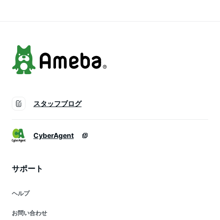
わいい 大人カジュア
プル 春夏 カーキ お
ル 着回し 長袖 春 春
しゃれ 夏 ナチュラ
夏 夏服 夏物 夏 ロン
ル vネック ティーシ
グチュニック)
ャツ 夏服)
スタッフブログ
CyberAgent
サポート
ヘルプ
お問い合わせ