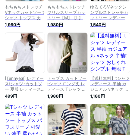
もちもちストレッチ
もちもちストレッチ
ゆるてろVネックシ
Vネックカットソー t
フリルスリーブカッ
ンプルストレッチカ
シャツ トップス カ
トソー【M】【L】
ットソー レディース
ットソー レディース
【メール便5】Tシャ
トップス Tシャツ 夏
1,980円
1,980円
1,540円
半袖 夏服 Tシャツ 夏
ツ カットソー レデ
春 ティーシャツ 半
ボーダー Vネック イ
ィース 夏 半袖 トッ
袖 薄手 涼しい 快適
ンナー シンプル ポ
プス カジュアル ボ
柔らか ストレッチ
ケット 半袖tシャツ
ーダー 無地 体型カ
伸縮性 伸びる 無地
涼感 ティーシャツ
バー ストレッチ 白
シンプル きれいめ
ボーダーカットソー
黒 かわいい おしゃ
カジュアル 定番 メ
M L メール便5
れ フリルスリーブ v
ール便
ネック 夏服
[Tennyeal] レディー
トップス カットソー
【送料無料】tシャツ
スtシャツ･カットソ
tシャツ ロング丈 レ
レディース 半袖 カ
ー 夏服 レディース
ディース Tシャツ く
ジュアル vネック 半
レディース トップス
しゅくしゅべたドル
袖tシャツ おしゃれ
499円
1,980円
1,180円
夏 tシャツ ゆったり
マンワイドカットソ
シンプル 無地 Tシャ
シャツ 半袖 Tシャツ
ードルマン M 半袖
ツ レディース カッ
無地 カットソー Vネ
ゆったり ロング ロ
トソー ロンT 半袖 無
ック きれいめ シン
ングtシャツ ドルマ
地 Vネック ブラック
プル 薄手 おしゃれ
ンスリーブ 重ね着
ホワイト m l xl 3l ト
シャツ 無地 プルオ
ップス ファッション
ーバー メール便5
女性用 肌着 重ね着