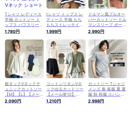
インナー ウェア 新
作 服 春 夏 夏物 夏服
Tシャツ レディース
tシャツ トップス レ
ドルマン風プルオー
半袖 カットソー ト
ディース 半袖 もち
バーカットソー ドル
ップス パフスリーブ
もちストレッチイレ
マンスリーブ ボーダ
可愛い 薄手 柔らか
ギュラーヘムカット
ー tシャツ 半袖 ドル
1,780円
1,999円
2,990円
い Vネック ショート
ソー チュニック ゆ
マン カットソー レ
丈 無地 シンプル ス
ったり ボーダー ゆ
ディース ボーダーt
トレッチ 大人 ファ
るtシャツ 無地 体型
シャツ ボーダーシャ
ッション カジュアル
カバー 半袖シャツ
ツ 夏 トップス ゆっ
おしゃれ 夏服
ストレッチ 半袖tシ
たりトップス プルオ
ャツ 夏 夏服 カット
ーバー ドルマントッ
ソー M L メール便5
プス 送料無料 ≪ゆ
うメール便配送20・
代
裾タックVネックチ
コットンリネンVネ
カットソー Tシャツ
ュニックカットソー
ックゆるカットソー
メンズ 春 春服 夏 夏
【M】【L】【メール
【メール便10】
服 秋 秋服 スパンテ
便不可】(長袖カット
【M】【L】【LL】
レコ Vネック クルー
2,090円
1,210円
2,998円
ソー レディース Vネ
【3L】【4L】
ネック 半袖 ストレ
ック チュニック ロ
【5L】(カットソー
ッチ 杢 【メール便
ングカットソー カッ
レディース 半袖 大
対応】
トソー タック シン
きいサイズ Tシャツ
プル ベーシック 無
ゆったり トップス
地 ボーダー 大人か
リネン 涼しい シン