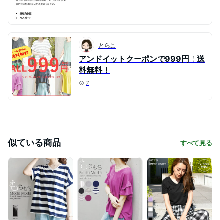
とらこ
アンドイットクーポンで999円！送
料無料！
7
似ている商品
すべて見る