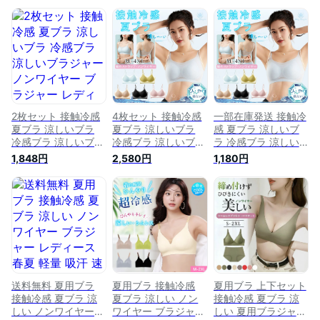
2枚セット 接触冷感
4枚セット 接触冷感
一部在庫発送 接触冷
夏ブラ 涼しいブラ
夏ブラ 涼しいブラ
感 夏ブラ 涼しいブ
冷感ブラ 涼しいブラ
冷感ブラ 涼しいブラ
ラ 冷感ブラ 涼しい
ジャー ノンワイヤー
ジャー ノンワイヤー
ブラジャー ノンワイ
1,848円
2,580円
1,180円
ブラジャー レディー
ブラジャー レディー
ヤー ブラジャー レ
ス 春夏 軽量 吸汗 速
ス 春夏 軽量 吸汗 速
ディース 春夏 軽量
乾 ひびきにくい ワ
乾 ひびきにくい ワ
吸汗 速乾 ひびきに
イヤレス ノンワイヤ
イヤレス ノンワイヤ
くい ワイヤレス ノ
ーブラ 下着 ムレに
ーブラ 下着 ムレに
ンワイヤーブラ 下着
くい ベタつきにくい
くい ベタつきにくい
ムレにくい ベタつき
ひんやり 軽い ブラ
ひんやり 軽い ブラ
にくい ひんやり ブ
ナイトブラ 涼しい
ナイトブラ 涼しい
ラ ナイトブラ シー
シームレス 肌着 吸
シームレス 肌着 吸
ムレス 肌着 吸汗速
汗速乾 夏
汗速乾 夏
乾 夏 暑さ対策
送料無料 夏用ブラ
夏用ブラ 接触冷感
夏用ブラ 上下セット
接触冷感 夏ブラ 涼
夏ブラ 涼しい ノン
接触冷感 夏ブラ 涼
しい ノンワイヤー
ワイヤー ブラジャー
しい 夏用ブラジャー