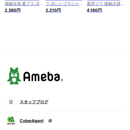
接触冷感 夏ブラ 涼
ラ 涼しいブラジャー
夏用ブラ 接触冷感
しい ノンワイヤー
ノンワイヤー ブラジ
夏ブラ 涼しい ブラ
2,380円
2,210円
4,180円
ブラジャー レディー
ャー レディース 春
ジャー 春夏 軽量 吸
ス 春夏 軽量 吸汗 速
夏 軽量 吸汗 速乾 軽
汗 速乾 通気性 ひび
乾 ひびきにくい ワ
い ブラ ナイトブラ
きにくい ワイヤレス
イヤレス ノンワイヤ
涼しい シームレス
ノンワイヤーブラ 下
ーブラ 下着 ムレに
肌着 吸汗速乾 夏 暑
着 ムレにくい ベタ
くい ベタつきにくい
さ対策 ワイヤレス
つきにくい ひんやり
ブラ ナイトブラ シ
ノンワイヤーブラ 下
軽い ブラ ナイトブ
ームレス 肌着 吸汗
着 ムレにくい 送料
ラ 紙より薄い ゴル
速乾 夏 暑さ対策 大
無料
フ
きいサイズ
スタッフブログ
CyberAgent