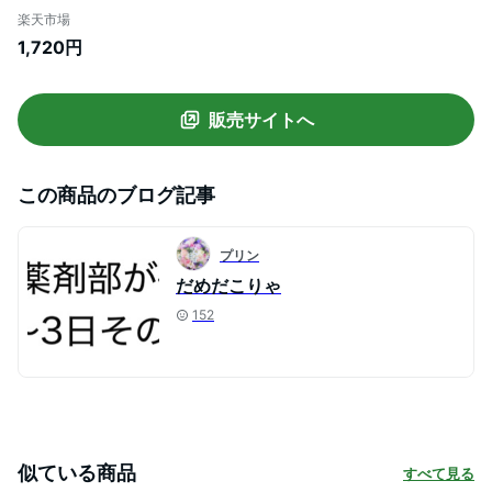
ジャー 極薄 夏用ブラ ノンワイヤー 昼夜兼
楽天市場
用 春夏 吸汗 速乾 ひびきにくい ワイヤレス
1,720円
ノンワイヤーブラ おうちブラ ムレにくい
下着 ベタつきにくい ひんやり 夏 ブラ ナイ
トブラ
販売サイトへ
この商品のブログ記事
プリン
だめだこりゃ
152
似ている商品
すべて見る