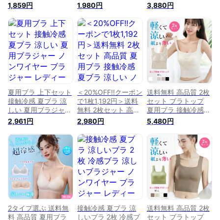
ブラジャー レディー
レディース 春夏 軽
ノンワイヤー ブラジ
1,859円
1,980円
3,880円
ス 春夏 軽量 吸汗 速
量 吸汗 速乾 ひびき
ャー レディース 春
乾 ひびきにくい ワ
にくい ワイヤレス
夏 軽量 吸汗 速乾 ひ
イヤレス ノンワイヤ
ノンワイヤーブラ 下
びきにくい ワイヤレ
ーブラ 下着 ムレに
着 ムレにくい ベタ
ス 下着 ムレにくい
くい ベタつきにくい
つきにくい ブラ ナ
ベタつきにくい 軽い
ひんやり 軽い ブラ
イトブラ 肌着 夏 暑
ブラ ナイトブラ 肌
ナイトブラ 涼しい
さ対策 大きいサイズ
着 大きいサイズ
ひんやり シームレス
肌着 吸汗速乾 夏 暑
さ対策
夏用ブラ 上下セット
＜20%OFF!!クーポン
送料無料 高品質 2枚
接触冷感 夏ブラ 涼
で1枚1,192円＞送料
セット ブラトップ
しい 夏用ブラジャー
無料 2枚セット 高品
夏用ブラ 接触冷感
ノンワイヤー ブラジ
質 夏用ブラ 接触冷
夏ブラ 涼しい ブラ
2,961円
2,980円
5,480円
ャー レディース 春
感 夏ブラ 涼しい ノ
ジャー 春夏 軽量 吸
夏 軽量 吸汗 速乾 ひ
ンワイヤー ブラジャ
汗 速乾 通気性 ひび
びきにくい ワイヤレ
ー レディース 春夏
きにくい ワイヤレス
ス 下着 ムレにくい
軽量 吸汗 速乾 ひび
ノンワイヤーブラ 下
ベタつきにくい 軽い
きにくい ワイヤレス
着 ムレにくい ベタ
ブラ ナイトブラ 涼
ノンワイヤーブラ 下
つきにくい ひんやり
しい 肌着 ゴルフウ
着 ムレにくい ベタ
軽い ブラ ナイトブ
ェア レディース 通
つきにくい ひんやり
ラ 紙より薄い
気性 サラサラ下着
軽い ブラ ナイトブ
ラ 涼しい
2タイプ選ぶ 送料無
接触冷感 夏ブラ 涼
送料無料 高品質 2枚
料 高品質 夏用ブラ
しいブラ 2枚 冷感ブ
セット ブラトップ